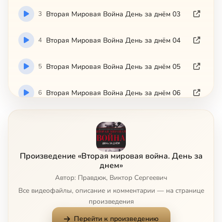
3
Вторая Мировая Война День за днём 03
4
Вторая Мировая Война День за днём 04
5
Вторая Мировая Война День за днём 05
6
Вторая Мировая Война День за днём 06
7
Вторая Мировая Война День за днём 07
8
Вторая Мировая Война День за днём 08
Произведение «Вторая мировая война. День за
днем»
9
Вторая Мировая Война День за днём 09
Автор: Правдюк, Виктор Сергеевич
Все видеофайлы, описание и комментарии — на странице
10
Вторая Мировая Война День за днём 10
произведения
Перейти к произведению