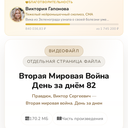
БЛАГОТВОРИТЕЛЬНОСТЬ
Виктория Гапонова
Тяжелый нейромышечный сколиоз, СМА
Вика из Зеленограда узнала о своей болезни уже
будучи в сознательном возрасте. Ей пришлось
привыкать к инвалидной коляске и сильнейшему
840 036,83 ₽
из 1 745 200 ₽
сколиозу, постоянным болям и растущей беспом…
ВИДЕОФАЙЛ
ОТДЕЛЬНАЯ СТРАНИЦА ФАЙЛА
Вторая Мировая Война
День за днём 82
Правдюк, Виктор Сергеевич
—
Вторая мировая война. День за днем
170.2 МБ
Часть произведения