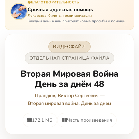
БЛАГОТВОРИТЕЛЬНОСТЬ
Срочная адресная помощь
Лекарства, билеты, госпитализация
Каждый день к нам приходят новые просьбы о помощи.
Часто оказывается, что помощь нужна даже не сегодня –
она нужна была вчера: в приеме лекарств образовался
недопустимый, опасный п…
ВИДЕОФАЙЛ
ОТДЕЛЬНАЯ СТРАНИЦА ФАЙЛА
Вторая Мировая Война
День за днём 48
Правдюк, Виктор Сергеевич
—
Вторая мировая война. День за днем
172.1 МБ
Часть произведения