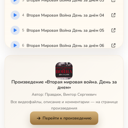
Вторая Мировая Война День за днём 03
4
Вторая Мировая Война День за днём 04
5
Вторая Мировая Война День за днём 05
6
Вторая Мировая Война День за днём 06
7
Вторая Мировая Война День за днём 07
8
Вторая Мировая Война День за днём 08
Произведение «Вторая мировая война. День за
днем»
9
Вторая Мировая Война День за днём 09
Автор: Правдюк, Виктор Сергеевич
Все видеофайлы, описание и комментарии — на странице
10
Вторая Мировая Война День за днём 10
произведения
Перейти к произведению
11
Вторая Мировая Война День за днём 11