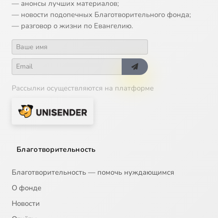
— анонсы лучших материалов;
14
Церковь и государство
— новости подопечных Благотворительного фонда;
— разговор о жизни по Евангелию.
15
Труд и собственность
16
Мир и война
Рассылки осуществляются на платформе
17
Брак и семья
18
Понятие здоровья
19
Сотворение мира
Благотворительность
20
Иерархия тварного мира
Благотворительность — помочь нуждающимся
О фонде
21
Человек до греха
Новости