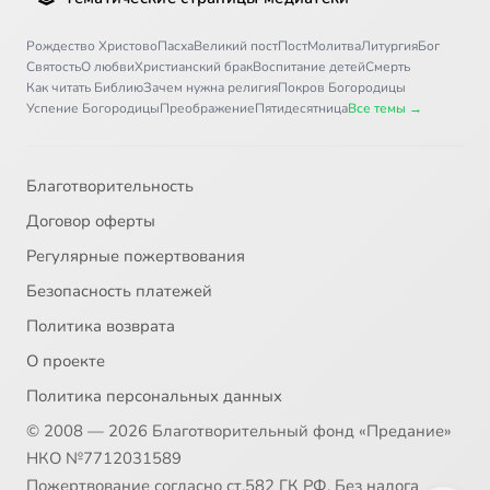
Рождество Христово
Пасха
Великий пост
Пост
Молитва
Литургия
Бог
Святость
О любви
Христианский брак
Воспитание детей
Смерть
Как читать Библию
Зачем нужна религия
Покров Богородицы
Успение Богородицы
Преображение
Пятидесятница
Все темы →
Благотворительность
Договор оферты
Регулярные пожертвования
Безопасность платежей
Политика возврата
О проекте
Политика персональных данных
© 2008 — 2026 Благотворительный фонд «Предание»
НКО №7712031589
Пожертвование согласно ст.582 ГК РФ. Без налога