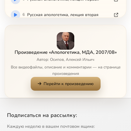
6
Русская апологетика, лекция вторая
7
О славянофилах
8
Истина и авторитет
Произведение «Апологетика, МДА, 2007/08»
Автор: Осипов, Алексей Ильич
9
Об А. С. Хомякове
Все видеофайлы, описание и комментарии — на странице
произведения
10
О Владимире Соловьеве
Перейти к произведению
11
О свободе
12
Свобода и права
Подписаться на рассылку:
13
Социальное служение Церкви
Каждую неделю в вашем почтовом ящике: