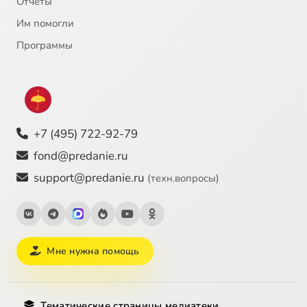
Отчёты
22
Образ Божий
Им помогли
23
Душа и тело
Программы
24
Душа человека
Сейчас
25
Борьба за человека
+7 (495) 722-92-79
26
Понимание зла
fond@predanie.ru
support@predanie.ru
(техн.вопросы)
27
Жизнь после смерти
28
О геенне
Мне нужна помощь
Тематические страницы медиатеки