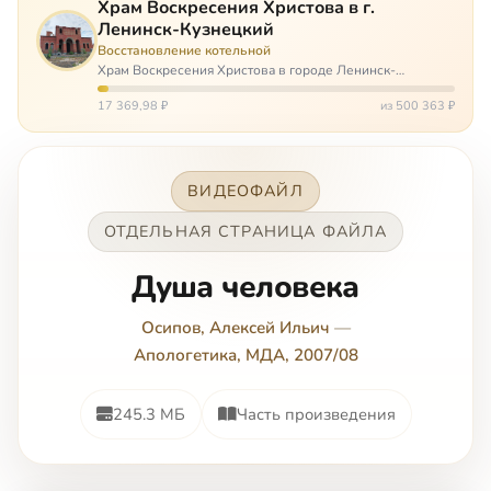
Храм Воскресения Христова в г.
Ленинск-Кузнецкий
Восстановление котельной
Храм Воскресения Христова в городе Ленинск-
Кузнецкий в Кемеровской области – совсем новый, он
открылся всего 20 назад. И сейчас храм может вообще
17 369,98 ₽
из 500 363 ₽
закрыться. Потому что это Сибирь,…
ВИДЕОФАЙЛ
ОТДЕЛЬНАЯ СТРАНИЦА ФАЙЛА
Душа человека
Осипов, Алексей Ильич
—
Апологетика, МДА, 2007/08
245.3 МБ
Часть произведения