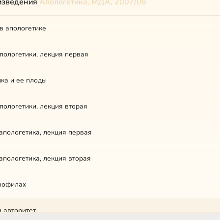
изведения
Апологетика, МДА, 2007/08
в апологетике
пологетики, лекция первая
ка и ее плоды
пологетики, лекция вторая
апологетика, лекция первая
апологетика, лекция вторая
нофилах
и авторитет