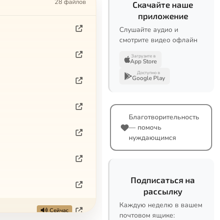
28 файлов
Скачайте наше
приложение
Слушайте аудио и
смотрите видео офлайн
Загрузите в
App Store
Доступно в
Google Play
Благотворительность
— помочь
нуждающимся
Подписаться на
рассылку
Каждую неделю в вашем
Сейчас
почтовом ящике: