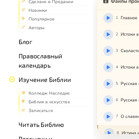
Файлы про
Сделано в Предании
Новинки
1
Главное 
Популярное
Авторы
2
Истоки а
Блог
3
Схоласти
Православный
календарь
4
Истоки а
Изучение Библии
5
Русская 
Колледж Наследие
6
Русская 
Библия в искусстве
Записаться
7
О славя
Читать Библию
8
Истина 
Рассылки и