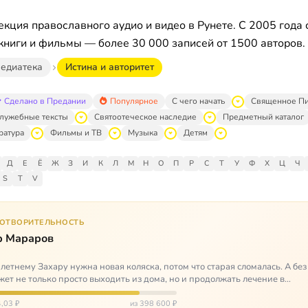
кция православного аудио и видео в Рунете. С 2005 года 
книги и фильмы — более 30 000 записей от 1500 авторов.
едиатека
Истина и авторитет
Сделано в Предании
Популярное
С чего начать
Священное П
лужебные тексты
Святоотеческое наследие
Предметный каталог
ратура
Фильмы и ТВ
Музыка
Детям
Д
Е
Ё
Ж
З
И
К
Л
М
Н
О
П
Р
С
Т
У
Ф
Х
Ц
Ч
S
T
V
ГОТВОРИТЕЛЬНОСТЬ
р Мараров
летнему Захару нужна новая коляска, потом что старая сломалась. А без
жет не только просто выходить из дома, но и продолжать лечение в
литационных центр…
,03 ₽
из 398 600 ₽