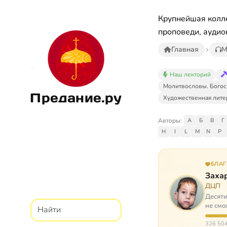
Крупнейшая колле
проповеди, аудио
Главная
М
Наш лекторий
Молитвословы. Богос
Предание.ру
Художественная лите
Авторы:
А
Б
В
Г
H
I
L
M
N
P
БЛА
Заха
ДЦП
Десяти
не смо
реаби
326 504