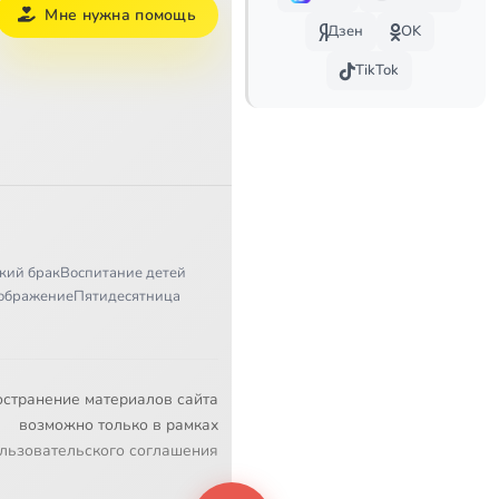
Мне нужна помощь
Дзен
OK
TikTok
кий брак
Воспитание детей
ображение
Пятидесятница
остранение материалов сайта
возможно только в рамках
льзовательского соглашения