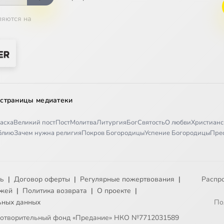
емья
ляются на
 здоровья
ние мира
я тварного мира
 страницы медиатеки
до греха
асха
Великий пост
Пост
Молитва
Литургия
Бог
Святость
О любви
Христианс
иблию
Зачем нужна религия
Покров Богородицы
Успение Богородицы
Пре
ожий
тело
ть
|
Договор оферты
|
Регулярные пожертвования
|
Распр
ловека
ежей
|
Политика возврата
|
О проекте
|
ьных данных
По
за человека
готворительный фонд «Предание» НКО №7712031589