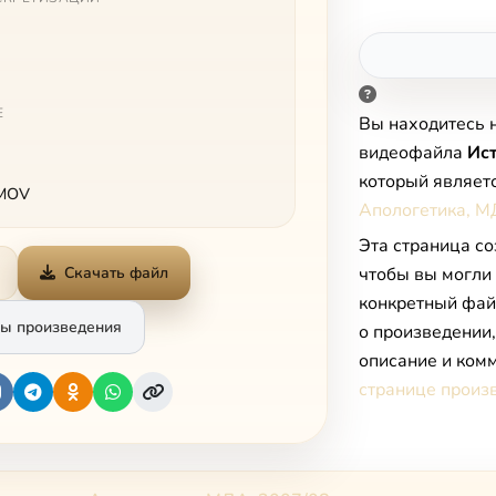
Е
Вы находитесь 
видеофайла
Ист
который являет
 MOV
Апологетика, М
Эта страница со
Скачать файл
чтобы вы могли
конкретный фай
ы произведения
о произведении
описание и комм
странице произ