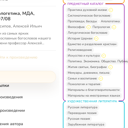
ПРЕДМЕТНЫЙ КАТАЛОГ
Практика духовной жизни
логетика, МДА,
Систематическое богословие
7/08
Проповеди, беседы
Апологетика
сипов, Алексей Ильич
Философия
Патрология
Литургическое богословие
 из самых ярких
ославных богословов нашего
История Церкви
ени профессор Алексей
Единство и разделения христиан
ч Осипов читает курс
Религиоведение
огетики для студентов
Искусство и культура
ти к произведению
овской духовной ак...
Политика. Экономика. Общество. Публи
Жития святых, биографии
Мемуары, дневники, письма
Семья и воспитание
Психология и терапия
ылки
Материалы о благотворительности
Материалы на иностранных языках
роизведения
ХУДОЖЕСТВЕННАЯ ЛИТЕРАТУРА
Русская литература
произведении
Переводная поэзия
Русская поэзия
ения автора
Зарубежная литература