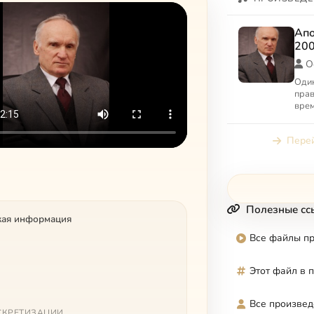
Апо
200
О
Один
прав
врем
Ильи
апол
Перей
Моск
Полезные сс
кая информация
Все файлы п
Этот файл в 
Все произвед
СКРЕТИЗАЦИИ