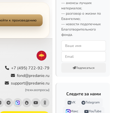
— анонсы лучших
материалов;
— разговор о жизни по
Евангелию;
ейти к произведению
— новости подопечных
Благотворительного
фонда.
+7 (495) 722-92-79
Подписаться
fond@predanie.ru
support@predanie.ru
(техн.вопросы)
Следите за нами
VK
Telegram
Макс
YouTube