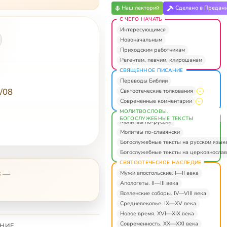
Наш лекторий
Сделано в Предан
С ЧЕГО НАЧАТЬ
Интересующимся
Новоначальным
Приходским работникам
Регентам, певчим, клирошанам
СВЯЩЕННОЕ ПИСАНИЕ
Переводы Библии
/08
Святоотеческие толкования
Современные комментарии
МОЛИТВОСЛОВЫ.
БОГОСЛУЖЕБНЫЕ ТЕКСТЫ
Молитвы по-русски
Молитвы по-славянски
Богослужебные тексты на русском язык
Богослужебные тексты на церковнослав
СВЯТООТЕЧЕСКОЕ НАСЛЕДИЕ
8
—
Мужи апостольские. I—II века
Апологеты. II—III века
Вселенские соборы. IV—VIII века
Средневековье. IX—XV века
Новое время. XVI—XIX века
Современность. XX—XXI века
НИЕ