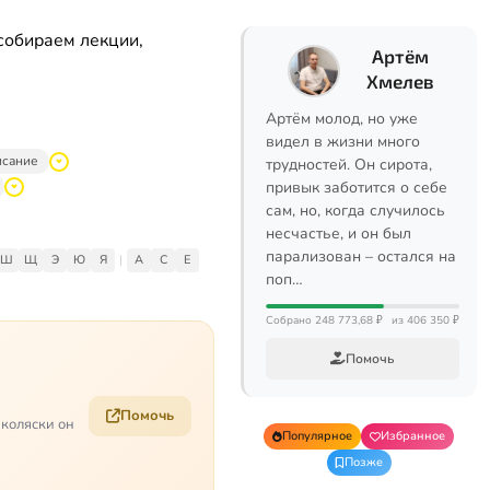
собираем лекции,
Артём
Хмелев
Артём молод, но уже
видел в жизни много
исание
трудностей. Он сирота,
привык заботится о себе
сам, но, когда случилось
несчастье, и он был
парализован – остался на
Ш
Щ
Э
Ю
Я
|
A
C
E
поп…
Собрано 248 773,68 ₽
из 406 350 ₽
Помочь
Помочь
 коляски он
Популярное
Избранное
Позже