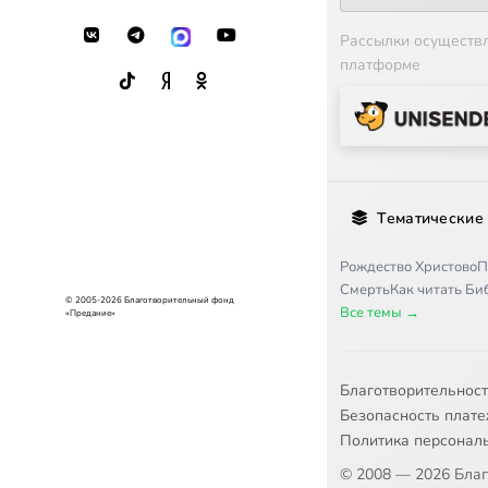
17
Брак и с
Рассылки осуществ
платформе
18
Понятие
19
Сотворе
20
Иерархи
Тематические
21
Человек 
Рождество Христово
П
Смерть
Как читать Б
22
Образ Б
© 2005-2026 Благотворительный фонд
Все темы →
«Предание»
23
Душа и 
Благотворительнос
24
Душа че
Безопасность плат
Политика персонал
25
Борьба 
© 2008 — 2026 Бла