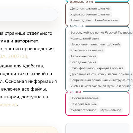
ФИЛЬМЫ И ТВ
Документальные фильмы
Художественные фильмы
ТВ-передачи
Семейное кино
МУЗЫКА
на странице отдельного
Богослужебное пение Русской Правосл
Колокольный звон
ина и авторитет
,
Песнопения поместных церквей
ся частью произведения
Классическая музыка
ДА, 2007/08
.
Авторская песня
Эстрадная песня
здана для удобства,
Этно, фольклор, народная музыка
 поделиться ссылкой на
Духовные канты, стихи, песни, романсы
Современная вокальная и инструментал
л. Основная информация
Учебные материалы по музыке и пению
, включая все файлы,
ДЕТЯМ
ентарии, доступна на
Просветительское
ведения
.
Развлекательное
Художественное
Музыкальное