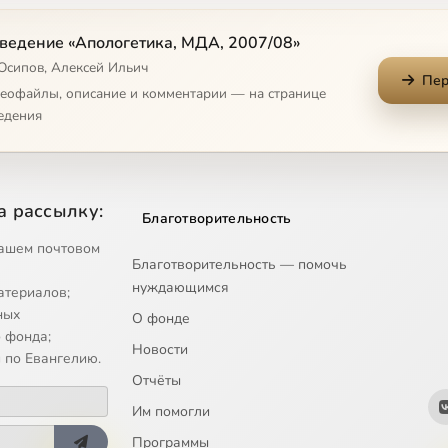
 Хомякове
ведение «Апологетика, МДА, 2007/08»
 Осипов, Алексей Ильич
Пер
мире Соловьеве
деофайлы, описание и комментарии — на странице
едения
де
 и права
а рассылку:
Благотворительность
ное служение Церкви
ашем почтовом
Благотворительность — помочь
нуждающимся
атериалов;
 и государство
ных
О фонде
 фонда;
Новости
обственность
 по Евангелию.
Отчёты
ойна
Им помогли
Программы