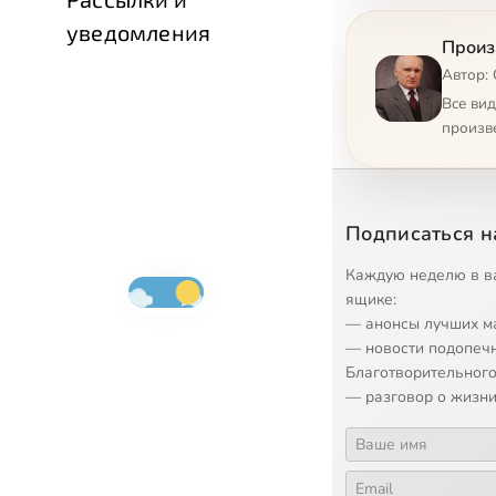
уведомления
9
Об А. С.
Произ
Автор:
10
О Влади
Все ви
произв
11
О свобо
12
Свобода
Подписаться н
13
Социаль
Каждую неделю в в
ящике:
— анонсы лучших м
14
Церковь
— новости подопеч
Благотворительного
15
Труд и с
— разговор о жизни
16
Мир и в