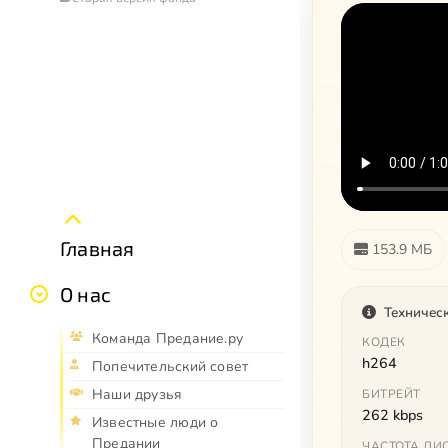
Главная
153.9 МБ
О нас
Техничес
Команда Предание.ру
КОДЕК
h264
Попечительский совет
Наши друзья
БИТРЕЙТ
262 kbps
Известные люди о
Предании
ЧАСТОТА ДИ