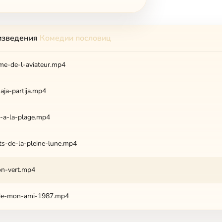
изведения
Комедии пословиц
me-de-l-aviateur.mp4
aja-partija.mp4
e-a-la-plage.mp4
ts-de-la-pleine-lune.mp4
on-vert.mp4
de-mon-ami-1987.mp4