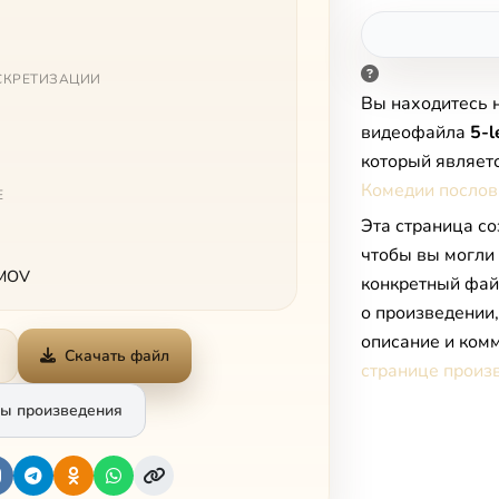
СКРЕТИЗАЦИИ
Вы находитесь 
видеофайла
5-l
который являет
Комедии посло
Е
Эта страница со
чтобы вы могли
 MOV
конкретный фай
о произведении
описание и комм
Скачать файл
странице произ
ы произведения