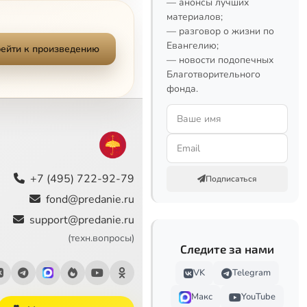
— анонсы лучших
материалов;
— разговор о жизни по
Евангелию;
ейти к произведению
— новости подопечных
Благотворительного
фонда.
+7 (495) 722-92-79
Подписаться
fond@predanie.ru
support@predanie.ru
(техн.вопросы)
Следите за нами
VK
Telegram
Макс
YouTube