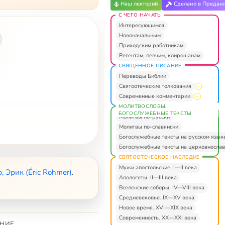
Наш лекторий
Сделано в Предан
С ЧЕГО НАЧАТЬ
Интересующимся
Новоначальным
Приходским работникам
Регентам, певчим, клирошанам
СВЯЩЕННОЕ ПИСАНИЕ
Переводы Библии
Святоотеческие толкования
Современные комментарии
МОЛИТВОСЛОВЫ.
БОГОСЛУЖЕБНЫЕ ТЕКСТЫ
Молитвы по-русски
Молитвы по-славянски
Богослужебные тексты на русском язык
Богослужебные тексты на церковнослав
СВЯТООТЕЧЕСКОЕ НАСЛЕДИЕ
Мужи апостольские. I—II века
, Эрик (Éric Rohmer)
.
Апологеты. II—III века
Вселенские соборы. IV—VIII века
Средневековье. IX—XV века
Новое время. XVI—XIX века
Современность. XX—XXI века
НИЕ