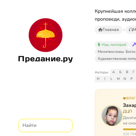
Крупнейшая колле
проповеди, аудио
Главная
М
Наш лекторий
Молитвословы. Богос
Предание.ру
Художественная лите
Авторы:
А
Б
В
Г
H
I
L
M
N
P
БЛА
Заха
ДЦП
Десяти
не смо
реаби
326 704