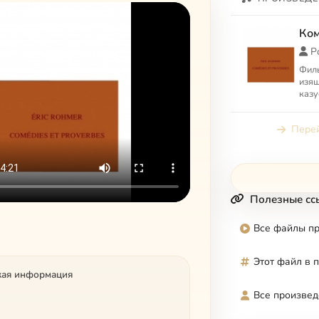
Ком
Р
Фил
изящ
казу
свет
поме
Перей
всег
Полезные сс
Все файлы п
Этот файл в 
кая информация
Все произвед