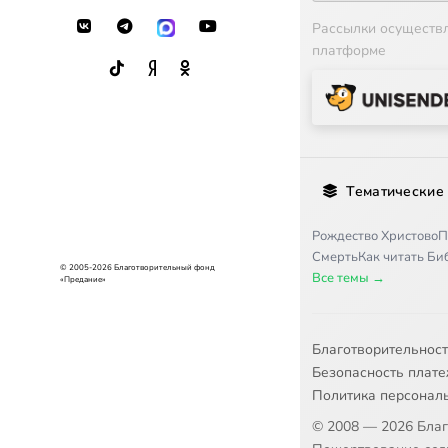
Рассылки осуществ
платформе
Тематические
Рождество Христово
П
Смерть
Как читать Б
© 2005-2026 Благотворительный фонд
Все темы →
«Предание»
Благотворительнос
Безопасность плат
Политика персонал
© 2008 — 2026 Бла