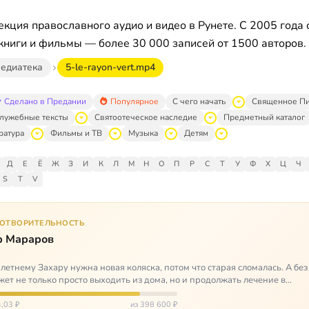
кция православного аудио и видео в Рунете. С 2005 года 
книги и фильмы — более 30 000 записей от 1500 авторов.
едиатека
5-le-rayon-vert.mp4
Сделано в Предании
Популярное
С чего начать
Священное П
лужебные тексты
Святоотеческое наследие
Предметный каталог
ратура
Фильмы и ТВ
Музыка
Детям
Д
Е
Ё
Ж
З
И
К
Л
М
Н
О
П
Р
С
Т
У
Ф
Х
Ц
Ч
S
T
V
ГОТВОРИТЕЛЬНОСТЬ
р Мараров
летнему Захару нужна новая коляска, потом что старая сломалась. А без
жет не только просто выходить из дома, но и продолжать лечение в
литационных центр…
,03 ₽
из 398 600 ₽