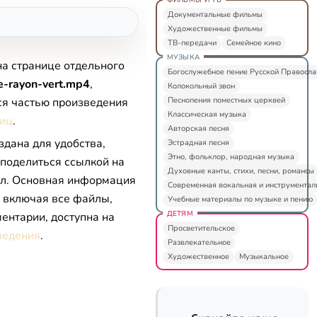
Документальные фильмы
Художественные фильмы
ТВ-передачи
Семейное кино
МУЗЫКА
на странице отдельного
Богослужебное пение Русской Правосл
e-rayon-vert.mp4
,
Колокольный звон
Песнопения поместных церквей
ся частью произведения
Классическая музыка
виц
.
Авторская песня
здана для удобства,
Эстрадная песня
Этно, фольклор, народная музыка
 поделиться ссылкой на
Духовные канты, стихи, песни, романсы
л. Основная информация
Современная вокальная и инструментал
, включая все файлы,
Учебные материалы по музыке и пению
ДЕТЯМ
ентарии, доступна на
Просветительское
ведения
.
Развлекательное
Художественное
Музыкальное