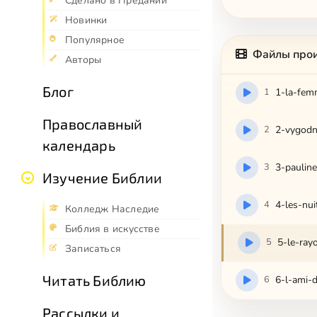
Сделано в Предании
Новинки
Популярное
Файлы про
Авторы
Блог
1
1-la-fem
Православный
2
2-vygodn
календарь
3
3-paulin
Изучение Библии
4
4-les-nui
Колледж Наследие
Библия в искусстве
5
5-le-ray
Записаться
Читать Библию
6
6-l-ami-
Рассылки и