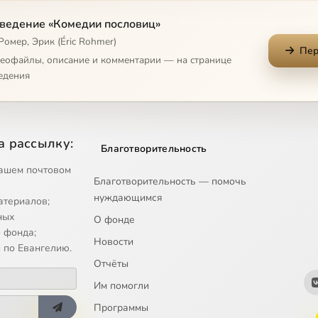
ведение «Комедии пословиц»
Ромер, Эрик (Éric Rohmer)
Пер
деофайлы, описание и комментарии — на странице
едения
а рассылку:
Благотворительность
ашем почтовом
Благотворительность — помочь
нуждающимся
атериалов;
ных
О фонде
 фонда;
Новости
 по Евангелию.
Отчёты
Им помогли
Программы