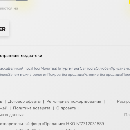
ляются на
 страницы медиатеки
асха
Великий пост
Пост
Молитва
Литургия
Бог
Святость
О любви
Христианс
иблию
Зачем нужна религия
Покров Богородицы
Успение Богородицы
Пре
ть
|
Договор оферты
|
Регулярные пожертвования
|
Распр
ежей
|
Политика возврата
|
О проекте
|
ьных данных
По
готворительный фонд «Предание» НКО №7712031589