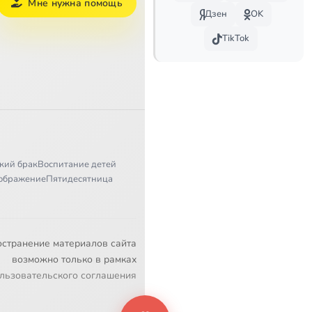
Мне нужна помощь
Дзен
OK
TikTok
кий брак
Воспитание детей
ображение
Пятидесятница
остранение материалов сайта
возможно только в рамках
льзовательского соглашения