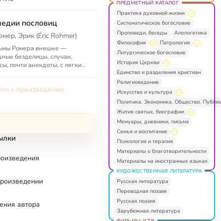
ПРЕДМЕТНЫЙ КАТАЛОГ
Практика духовной жизни
едии пословиц
Систематическое богословие
Проповеди, беседы
Апологетика
омер, Эрик (Éric Rohmer)
Философия
Патрология
ьмы Ромера внешне —
Литургическое богословие
ные безделицы, случаи,
История Церкви
сы, почти анекдоты, с легким
Единство и разделения христиан
лым мастерством
щенные в кадр. Почти
Религиоведение
ти к произведению
да — любовная исто...
Искусство и культура
Политика. Экономика. Общество. Публи
Жития святых, биографии
Мемуары, дневники, письма
Семья и воспитание
ылки
Психология и терапия
Материалы о благотворительности
роизведения
Материалы на иностранных языках
ХУДОЖЕСТВЕННАЯ ЛИТЕРАТУРА
произведении
Русская литература
Переводная поэзия
Русская поэзия
ения автора
Зарубежная литература
ФИЛЬМЫ И ТВ