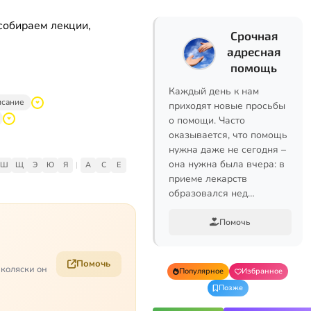
собираем лекции,
Срочная
адресная
помощь
Каждый день к нам
исание
приходят новые просьбы
о помощи. Часто
оказывается, что помощь
нужна даже не сегодня –
она нужна была вчера: в
Ш
Щ
Э
Ю
Я
|
A
C
E
приеме лекарств
образовался нед…
Помочь
Помочь
 коляски он
Популярное
Избранное
Позже