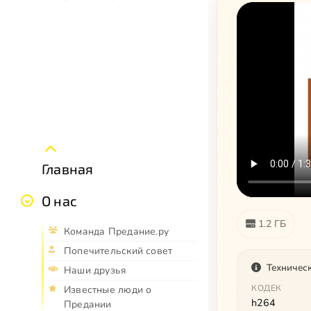
Главная
О нас
1.2 ГБ
Команда Предание.ру
Попечительский совет
Техничес
Наши друзья
КОДЕК
Известные люди о
h264
Предании