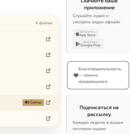
Скачайте наше
приложение
Слушайте аудио и
смотрите видео офлайн
6 файлов
Загрузите в
App Store
Доступно в
Google Play
Благотворительность
— помочь
нуждающимся
Сейчас
Подписаться на
рассылку
Каждую неделю в вашем
почтовом ящике: