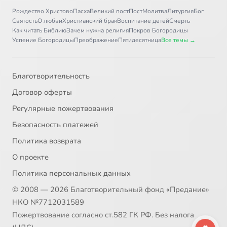
Рождество Христово
Пасха
Великий пост
Пост
Молитва
Литургия
Бог
31
Дом, в котором живет Бог. Великий покаянный канон св. Андрея Критского -2
Святость
О любви
Христианский брак
Воспитание детей
Смерть
Как читать Библию
Зачем нужна религия
Покров Богородицы
Успение Богородицы
Преображение
Пятидесятница
Все темы →
Благотворительность
Договор оферты
Регулярные пожертвования
Безопасность платежей
Политика возврата
О проекте
Политика персональных данных
© 2008 — 2026 Благотворительный фонд «Предание»
НКО №7712031589
Пожертвование согласно ст.582 ГК РФ. Без налога