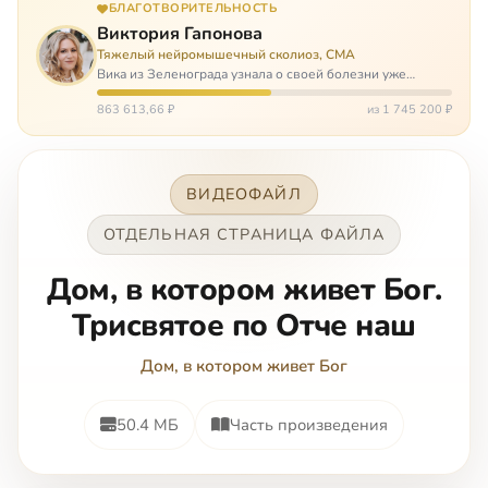
БЛАГОТВОРИТЕЛЬНОСТЬ
Виктория Гапонова
Тяжелый нейромышечный сколиоз, СМА
Вика из Зеленограда узнала о своей болезни уже
будучи в сознательном возрасте. Ей пришлось
привыкать к инвалидной коляске и сильнейшему
863 613,66 ₽
из 1 745 200 ₽
сколиозу, постоянным болям и растущей беспом…
ВИДЕОФАЙЛ
ОТДЕЛЬНАЯ СТРАНИЦА ФАЙЛА
Дом, в котором живет Бог.
Трисвятое по Отче наш
Дом, в котором живет Бог
50.4 МБ
Часть произведения