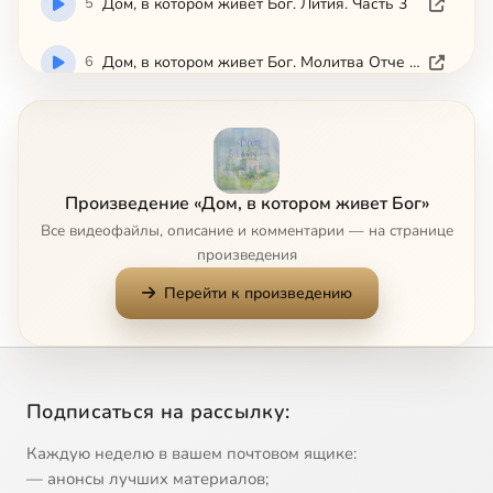
5
Дом, в котором живет Бог. Лития. Часть 3
6
Дом, в котором живет Бог. Молитва Отче Наш. Часть 2
7
Дом, в котором живет Бог. Молитва преподобного Ефрема Сирина
8
Дом, в котором живет Бог. Ныне отпущаеши
Произведение «Дом, в котором живет Бог»
Все видеофайлы, описание и комментарии — на странице
9
Дом, в котором живет Бог. О совершении Таинства миропомазания
произведения
Перейти к произведению
10
Дом, в котором живет Бог. О таинстве Евхаристии
11
Дом, в котором живет Бог. О таинстве исповеди
Подписаться на рассылку:
12
Дом, в котором живет Бог. О таинстве соборования
Каждую неделю в вашем почтовом ящике:
13
Дом, в котором живет Бог. Окончание вечерни, благословение хлебов
— анонсы лучших материалов;