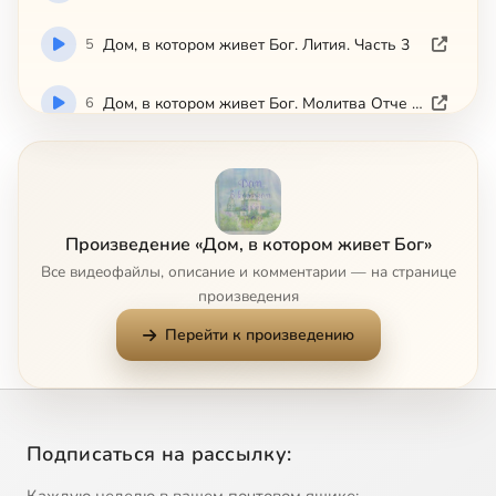
5
Дом, в котором живет Бог. Лития. Часть 3
6
Дом, в котором живет Бог. Молитва Отче Наш. Часть 2
7
Дом, в котором живет Бог. Молитва преподобного Ефрема Сирина
Сейчас
8
Дом, в котором живет Бог. Ныне отпущаеши
Произведение «Дом, в котором живет Бог»
Все видеофайлы, описание и комментарии — на странице
9
Дом, в котором живет Бог. О совершении Таинства миропомазания
произведения
Перейти к произведению
10
Дом, в котором живет Бог. О таинстве Евхаристии
11
Дом, в котором живет Бог. О таинстве исповеди
Подписаться на рассылку:
12
Дом, в котором живет Бог. О таинстве соборования