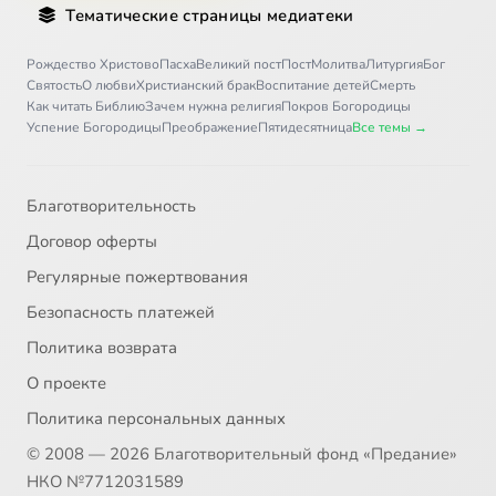
Тематические страницы медиатеки
30
Дом, в котором живет Бог. Великий покаянный канон св. Андрея Критского -1
Рождество Христово
Пасха
Великий пост
Пост
Молитва
Литургия
Бог
31
Дом, в котором живет Бог. Великий покаянный канон св. Андрея Критского -2
Святость
О любви
Христианский брак
Воспитание детей
Смерть
Как читать Библию
Зачем нужна религия
Покров Богородицы
Успение Богородицы
Преображение
Пятидесятница
Все темы →
Благотворительность
Договор оферты
Регулярные пожертвования
Безопасность платежей
Политика возврата
О проекте
Политика персональных данных
© 2008 — 2026 Благотворительный фонд «Предание»
НКО №7712031589