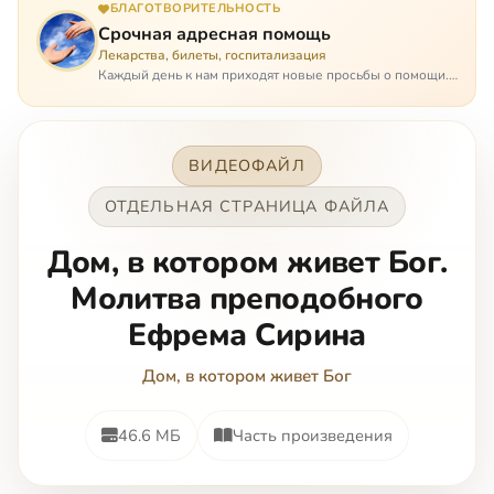
БЛАГОТВОРИТЕЛЬНОСТЬ
Срочная адресная помощь
Лекарства, билеты, госпитализация
Каждый день к нам приходят новые просьбы о помощи.
Часто оказывается, что помощь нужна даже не сегодня –
она нужна была вчера: в приеме лекарств образовался
недопустимый, опасный п…
ВИДЕОФАЙЛ
ОТДЕЛЬНАЯ СТРАНИЦА ФАЙЛА
Дом, в котором живет Бог.
Молитва преподобного
Ефрема Сирина
Дом, в котором живет Бог
46.6 МБ
Часть произведения