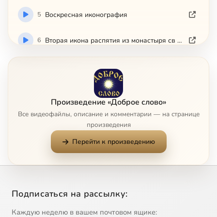
5
Воскресная иконография
6
Вторая икона распятия из монастыря св Екатерины на Синае
7
Вторая икона распятия
8
Георгий Победоносец(c)
Произведение «Доброе слово»
Все видеофайлы, описание и комментарии — на странице
9
Дейсисная икона монастыря святой Екатерины на Синае
произведения
Перейти к произведению
10
Жены-мироносицы(c)
11
Заключительный обзор храма Святой Софии
Подписаться на рассылку:
12
Законы перспективы
Каждую неделю в вашем почтовом ящике: