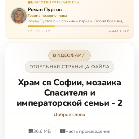
БЛАГОТВОРИТЕЛЬНОСТЬ
Роман Пуртов
Травма позвоночника
Роман Пуртов был обычным парнем. Любил боевики,
хорошие автомобили, был не дурак поиграть в комп,
любил жену и обожал дочь. А потом, будучи
121 276,88 ₽
из 444 150 ₽
пассажиром, разбился в автоаварии и тепе…
ВИДЕОФАЙЛ
ОТДЕЛЬНАЯ СТРАНИЦА ФАЙЛА
Храм св Софии, мозаика
Спасителя и
императорской семьи - 2
Доброе слово
36.6 МБ
Часть произведения