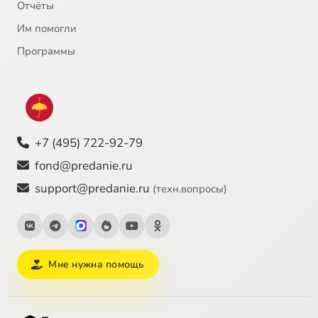
Отчёты
22
Икона Вход Господень в Иерусалим
Им помогли
Программы
23
Икона Господь-Вседержитель
24
Икона Крещения Господня
25
Икона Преображения Господня
+7 (495) 722-92-79
fond@predanie.ru
26
Икона Рождества Христова
support@predanie.ru
(техн.вопросы)
27
Икона Снятие со креста
28
Икона Сошествие святого духа на апостолов
Мне нужна помощь
29
Икона Успения Богородицы