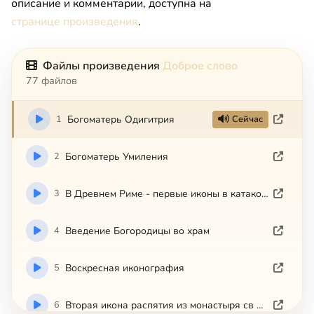
описание и комментарии, доступна на
странице произведения
.
Файлы произведения
Доброе слово
77 файлов
1
Богоматерь Одигитрия
Сейчас
2
Богоматерь Умиления
3
В Древнем Риме - первые иконы в катакомбах
4
Введение Богородицы во храм
5
Воскресная иконография
6
Вторая икона распятия из монастыря св Екатерины на Синае