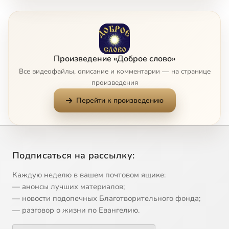
7
Вторая икона распятия
8
Георгий Победоносец(c)
Произведение «Доброе слово»
Все видеофайлы, описание и комментарии — на странице
9
Дейсисная икона монастыря святой Екатерины на Синае
произведения
Перейти к произведению
10
Жены-мироносицы(c)
11
Заключительный обзор храма Святой Софии
Подписаться на рассылку:
12
Законы перспективы
Каждую неделю в вашем почтовом ящике:
13
Законы прямой и обратной перспективы
— анонсы лучших материалов;
— новости подопечных Благотворительного фонда;
— разговор о жизни по Евангелию.
14
Изображение света святости