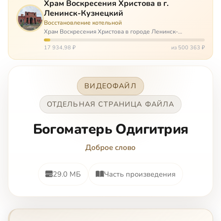
Храм Воскресения Христова в г.
Ленинск-Кузнецкий
Восстановление котельной
Храм Воскресения Христова в городе Ленинск-
Кузнецкий в Кемеровской области – совсем новый, он
открылся всего 20 назад. И сейчас храм может вообще
17 934,98 ₽
из 500 363 ₽
закрыться. Потому что это Сибирь,…
ВИДЕОФАЙЛ
ОТДЕЛЬНАЯ СТРАНИЦА ФАЙЛА
Богоматерь Одигитрия
Доброе слово
29.0 МБ
Часть произведения