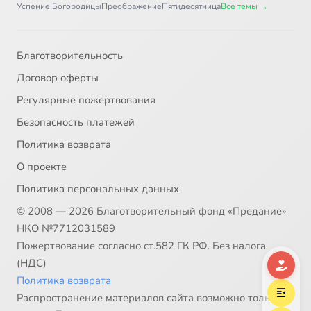
Успение Богородицы
Преображение
Пятидесятница
Все темы →
32
Иконография мучеников
33
Иконография праведных, Иоанн Кронштадтский
Благотворительность
Договор оферты
34
Иконография преподобных
Регулярные пожертвования
Безопасность платежей
35
Иконопись - Невидимое движение и прием объемности
Политика возврата
36
Иконопись - Храм Св Софии в Константинополе 2
О проекте
Политика персональных данных
37
Иконопись - Храм Св Софии
© 2008 — 2026 Благотворительный фонд «Предание»
НКО №7712031589
38
Иконопись - Храм СвСофии в Константинополе
Пожертвование согласно ст.582 ГК РФ. Без налога
(НДС)
39
Иконы Воскресения Христова
Политика возврата
Распространение материалов сайта возможно только в
40
Иконы Тайной Вечере (1 часть)