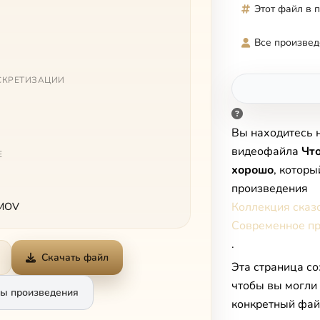
Этот файл в 
Все произвед
СКРЕТИЗАЦИИ
Вы находитесь 
видеофайла
Что
Е
хорошо
, которы
произведения
Коллекция сказо
 MOV
Современное пр
.
Скачать файл
Эта страница со
чтобы вы могли
ы произведения
конкретный фай