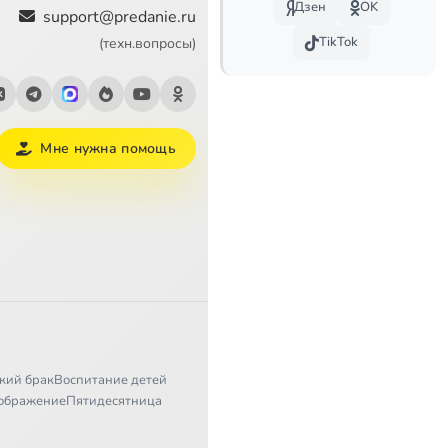
Дзен
OK
support@predanie.ru
TikTok
(техн.вопросы)
Мне нужна помощь
кий брак
Воспитание детей
ображение
Пятидесятница