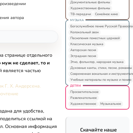
Документальные фильмы
произведении
Художественные фильмы
ТВ-передачи
Семейное кино
ения автора
МУЗЫКА
Богослужебное пение Русской Правосл
Колокольный звон
Песнопения поместных церквей
Классическая музыка
Авторская песня
на странице отдельного
Эстрадная песня
Этно, фольклор, народная музыка
 муж не сделает, то и
Духовные канты, стихи, песни, романсы
й является частью
Современная вокальная и инструментал
Учебные материалы по музыке и пению
к Г. Х. Андерсена.
ДЕТЯМ
Просветительское
очтение
Развлекательное
Художественное
Музыкальное
здана для удобства,
 поделиться ссылкой на
л. Основная информация
Скачайте наше