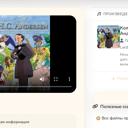
ПРОИЗВЕДЕ
Кол
Анд
про
Л
Ler
Мно
датс
вели
в со
Перей
Полезные сс
Все файлы п
кая информация