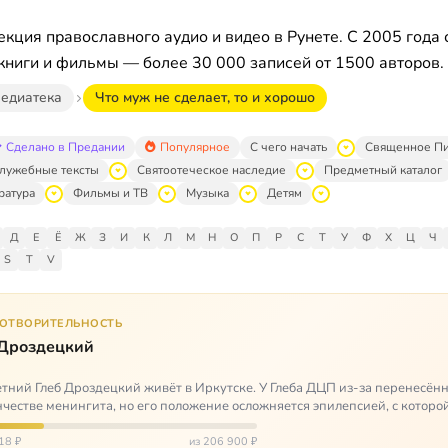
кция православного аудио и видео в Рунете. С 2005 года 
книги и фильмы — более 30 000 записей от 1500 авторов.
едиатека
Что муж не сделает, то и хорошо
Сделано в Предании
Популярное
С чего начать
Священное П
лужебные тексты
Святоотеческое наследие
Предметный каталог
ратура
Фильмы и ТВ
Музыка
Детям
Д
Е
Ё
Ж
З
И
К
Л
М
Н
О
П
Р
С
Т
У
Ф
Х
Ц
Ч
S
T
V
ГОТВОРИТЕЛЬНОСТЬ
 Дроздецкий
тний Глеб Дроздецкий живёт в Иркутске. У Глеба ДЦП из-за перенесённ
честве менингита, но его положение осложняется эпилепсией, с которо
 была невозмож…
18 ₽
из 206 900 ₽