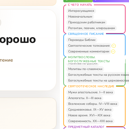
С ЧЕГО НАЧАТЬ
Интересующимся
Новоначальным
Приходским работникам
Регентам, певчим, клирошанам
 хорошо
СВЯЩЕННОЕ ПИСАНИЕ
Переводы Библии
Святоотеческие толкования
Современные комментарии
МОЛИТВОСЛОВЫ.
чтение
БОГОСЛУЖЕБНЫЕ ТЕКСТЫ
Молитвы по-русски
Молитвы по-славянски
Богослужебные тексты на русском язык
Богослужебные тексты на церковнослав
СВЯТООТЕЧЕСКОЕ НАСЛЕДИЕ
Мужи апостольские. I—II века
Апологеты. II—III века
Вселенские соборы. IV—VIII века
Средневековье. IX—XV века
Новое время. XVI—XIX века
Современность. XX—XXI века
ПРЕДМЕТНЫЙ КАТАЛОГ