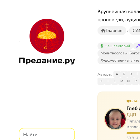
Крупнейшая колле
проповеди, аудио
Главная
М
Наш лекторий
Молитвословы. Богос
Предание.ру
Художественная лите
Авторы:
А
Б
В
Г
H
I
L
M
N
P
БЛА
Глеб
ДЦП
Пятиле
младен
время
60 914,