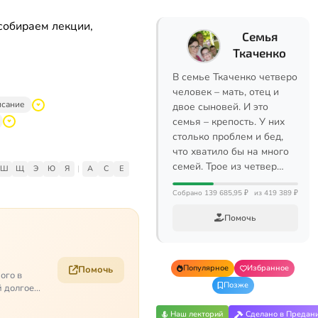
собираем лекции,
Семья
Ткаченко
В семье Ткаченко четверо
человек – мать, отец и
исание
двое сыновей. И это
семья – крепость. У них
столько проблем и бед,
что хватило бы на много
семей. Трое из четвер…
Ш
Щ
Э
Ю
Я
|
A
C
E
Собрано 139 685,95 ₽
из 419 389 ₽
Помочь
Популярное
Избранное
Помочь
ого в
Позже
й долгое
Наш лекторий
Сделано в Предан