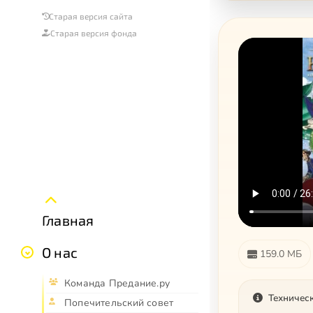
Старая версия сайта
Старая версия фонда
Главная
О нас
159.0 МБ
Команда Предание.ру
Техничес
Попечительский совет