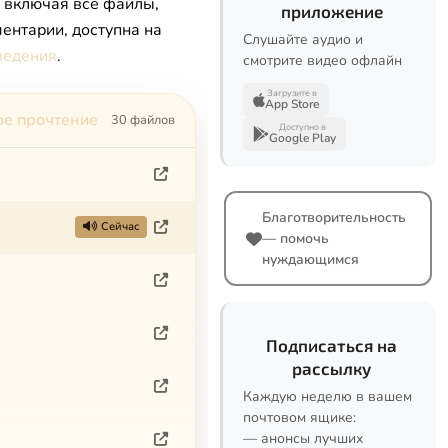
, включая все файлы,
приложение
ентарии, доступна на
Слушайте аудио и
ведения
.
смотрите видео офлайн
Загрузите в
App Store
ое прочтение
30 файлов
Доступно в
Google Play
Благотворительность
Сейчас
— помочь
нуждающимся
Подписаться на
рассылку
Каждую неделю в вашем
почтовом ящике:
— анонсы лучших