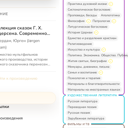
Практика духовной жизни
Систематическое богословие
НИЕ
Проповеди, беседы
Апологетика
Философия
Патрология
Литургическое богословие
лекция сказок Г. Х.
История Церкви
ерсена. Современное
чтение
Единство и разделения христиан
ердам, Юрген (Jørgen
Религиоведение
dam)
Искусство и культура
жество мультфильмов
Политика. Экономика. Общество. Публи
кого производства, истории
Жития святых, биографии
кого сказочника перенесены
Мемуары, дневники, письма
временность
Семья и воспитание
ти к произведению
Психология и терапия
Материалы о благотворительности
Материалы на иностранных языках
ХУДОЖЕСТВЕННАЯ ЛИТЕРАТУРА
Русская литература
ылки
Переводная поэзия
Русская поэзия
роизведения
Зарубежная литература
ФИЛЬМЫ И ТВ