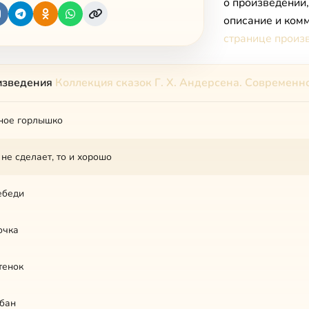
о произведении
описание и комм
странице произ
изведения
Коллекция сказок Г. Х. Андерсена. Современн
ное горлышко
 не сделает, то и хорошо
ебеди
очка
тенок
рбан