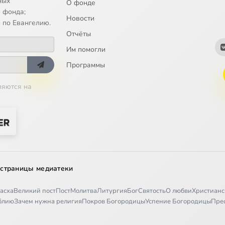
ных
О фонде
ор и блоха
 фонда;
Новости
 по Евангелию.
Отчёты
и
Им помогли
ка
Программы
ляются на
к и семейство
к
королева, ч.1
 страницы медиатеки
королева, ч.2
асха
Великий пост
Пост
Молитва
Литургия
Бог
Святость
О любви
Христианс
иблию
Зачем нужна религия
Покров Богородицы
Успение Богородицы
Пре