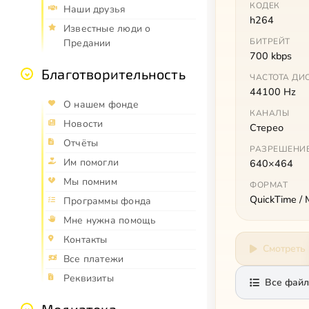
КОДЕК
Наши друзья
h264
Известные люди о
БИТРЕЙТ
Предании
700 kbps
Благотворительность
ЧАСТОТА ДИ
44100 Hz
О нашем фонде
КАНАЛЫ
Новости
Стерео
Отчёты
РАЗРЕШЕНИ
Им помогли
640×464
Мы помним
ФОРМАТ
QuickTime /
Программы фонда
Мне нужна помощь
Контакты
Смотреть
Все платежи
Реквизиты
Все файл