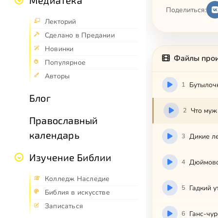
Медиатека
Поделиться:
Лекторий
Сделано в Предании
Новинки
Файлы про
Популярное
Авторы
1
Бутылоч
Блог
2
Что муж
Православный
календарь
3
Дикие л
Изучение Библии
4
Дюймов
Колледж Наследие
5
Гадкий у
Библия в искусстве
Записаться
6
Ганс-чу