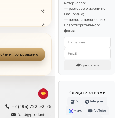
материалов;
— разговор о жизни по
Евангелию;
— новости подопечных
Благотворительного
фонда.
ейти к произведению
Подписаться
Следите за нами
VK
Telegram
+7 (495) 722-92-79
Макс
YouTube
fond@predanie.ru