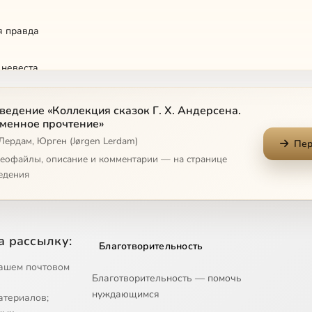
я правда
 невеста
счастья
ведение «Коллекция сказок Г. Х. Андерсена.
менное прочтение»
Лердам, Юрген (Jørgen Lerdam)
й жук
Пер
деофайлы, описание и комментарии — на странице
едения
латье короля
а рассылку:
Благотворительность
ойе
ашем почтовом
Благотворительность — помочь
са на горошине
нуждающимся
атериалов;