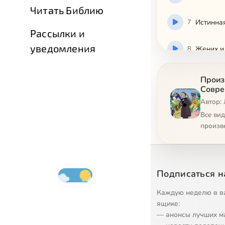
Читать Библию
7
Истинна
Рассылки и
уведомления
8
Жених и
9
Калоши 
Произ
Совре
Автор: 
10
Навозны
Все ви
произв
11
Новое п
12
Огниво
Подписаться н
13
Оле Лук
Каждую неделю в в
ящике:
14
Принцес
— анонсы лучших м