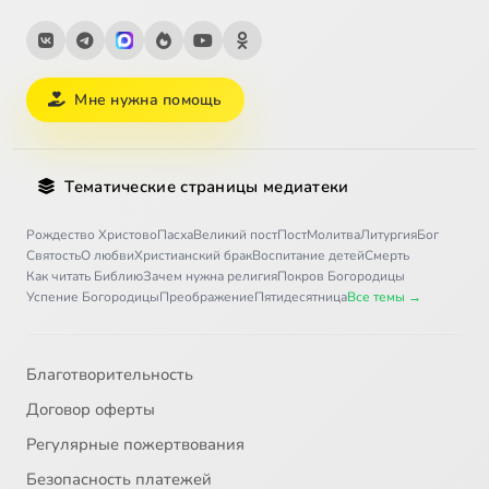
28
Свинопас
29
Цветы малышки Иды
Мне нужна помощь
30
Золотое сокровище
Тематические страницы медиатеки
Рождество Христово
Пасха
Великий пост
Пост
Молитва
Литургия
Бог
Святость
О любви
Христианский брак
Воспитание детей
Смерть
Как читать Библию
Зачем нужна религия
Покров Богородицы
Успение Богородицы
Преображение
Пятидесятница
Все темы →
Благотворительность
Договор оферты
Регулярные пожертвования
Безопасность платежей