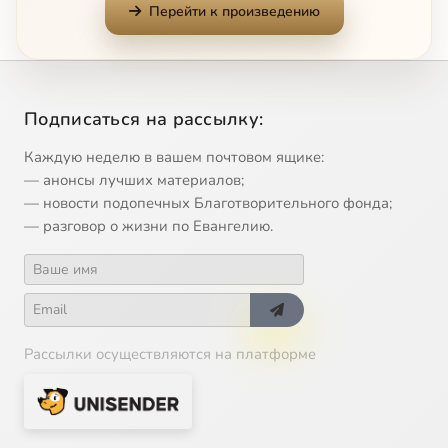
Перейти к произведению
11
Новое платье короля
12
Огниво
Подписаться на рассылку:
13
Оле Лукойе
Сейчас
Каждую неделю в вашем почтовом ящике:
— анонсы лучших материалов;
14
Принцесса на горошине
— новости подопечных Благотворительного фонда;
— разговор о жизни по Евангелию.
15
Профессор и блоха
16
Прыгуньи
17
Русалочка
Рассылки осуществляются на платформе
18
Садовник и семейство
19
Снеговик