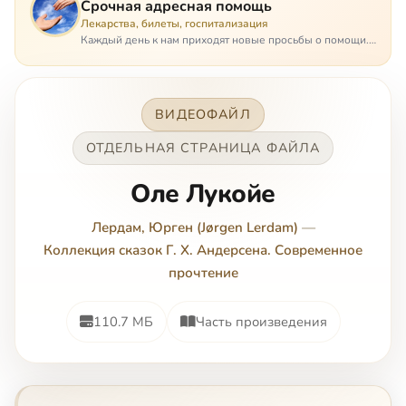
Срочная адресная помощь
Лекарства, билеты, госпитализация
Каждый день к нам приходят новые просьбы о помощи.
Часто оказывается, что помощь нужна даже не сегодня –
она нужна была вчера: в приеме лекарств образовался
недопустимый, опасный п…
ВИДЕОФАЙЛ
ОТДЕЛЬНАЯ СТРАНИЦА ФАЙЛА
Оле Лукойе
Лердам, Юрген (Jørgen Lerdam)
—
Коллекция сказок Г. Х. Андерсена. Современное
прочтение
110.7 МБ
Часть произведения