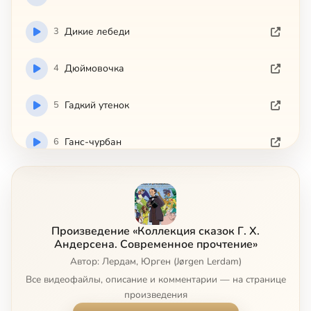
3
Дикие лебеди
4
Дюймовочка
5
Гадкий утенок
6
Ганс-чурбан
7
Истинная правда
8
Жених и невеста
Произведение «Коллекция сказок Г. Х.
Андерсена. Современное прочтение»
9
Калоши счастья
Автор: Лердам, Юрген (Jørgen Lerdam)
Все видеофайлы, описание и комментарии — на странице
10
Навозный жук
произведения