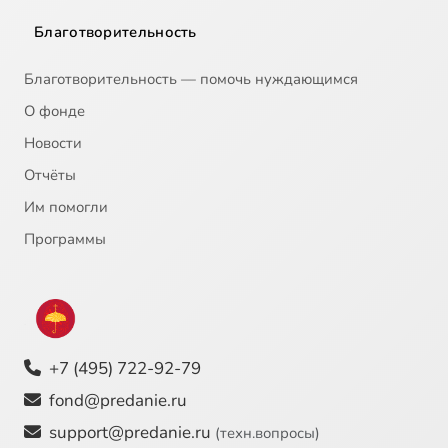
Благотворительность
20
Снежная королева, ч.1
Благотворительность — помочь нуждающимся
21
Снежная королева, ч.2
О фонде
Новости
22
Соловей
Отчёты
Им помогли
23
Спутник
Программы
24
Старый уличный фонарь
25
Стойкий оловянный солдатик
+7 (495) 722-92-79
26
Сундук-самолет
fond@predanie.ru
27
Суп из колбасной палочки
support@predanie.ru
(техн.вопросы)