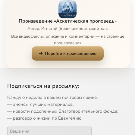
8
08-avva-ammon.mp4
Произведение «Аскетическая проповедь»
Автор: Игнатий (Брянчанинов), святитель
9
09-avva-ammoj.mp4
Все видеофайлы, описание и комментарии — на странице
произведения
10
10-avva-anuv.mp4
Перейти к произведению
11
11-avva-avraam.mp4
12
12-avva-alonij.mp4
Подписаться на рассылку:
13
13-avva-apollos-velikij.mp4
Каждую неделю в вашем почтовом ящике:
— анонсы лучших материалов;
14
14-avva-apollos-iz-kellij.mp4
— новости подопечных Благотворительного фонда;
— разговор о жизни по Евангелию.
15
15-avva-afanasij.mp4