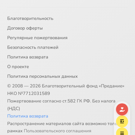
33
33-avva-evprenij.mp4
Благотворительность
34
34-avva-evgenij.mp4
Договор оферты
Регулярные пожертвования
35
35-avva-evsevij.mp4
Безопасность платежей
36
36-avva-efrosin.mp4
Политика возврата
О проекте
37
37-avva-zenon.mp4
Политика персональных данных
© 2008 — 2026 Благотворительный фонд «Предание»
38
38-avva-zaharija.mp4
НКО №7712031589
Пожертвование согласно ст.582 ГК РФ. Без налога
39
39-avva-isaija-otshelnik-1-39.mp4
Сейчас
(НДС)
Политика возврата
40
40-avva-isaija-otshelnik-40-85.mp4
Распространение материалов сайта возможно только в
рамках
Пользовательского соглашения