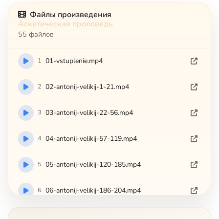
Файлы произведения
Аскетическая проповедь
55 файлов
1
01-vstuplenie.mp4
2
02-antonij-velikij-1-21.mp4
3
03-antonij-velikij-22-56.mp4
4
04-antonij-velikij-57-119.mp4
5
05-antonij-velikij-120-185.mp4
6
06-antonij-velikij-186-204.mp4
7
07-avva-arsenij.mp4