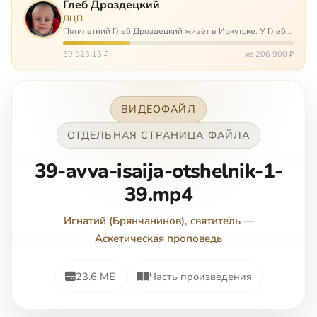
Глеб Дроздецкий
ДЦП
Пятилетний Глеб Дроздецкий живёт в Иркутске. У Глеба
ДЦП из-за перенесённого в младенчестве менингита,
но его положение осложняется эпилепсией, с которой
59 923,15 ₽
из 206 900 ₽
долгое время была невозмож…
ВИДЕОФАЙЛ
ОТДЕЛЬНАЯ СТРАНИЦА ФАЙЛА
39-avva-isaija-otshelnik-1-
39.mp4
Игнатий (Брянчанинов), святитель
—
Аскетическая проповедь
23.6 МБ
Часть произведения