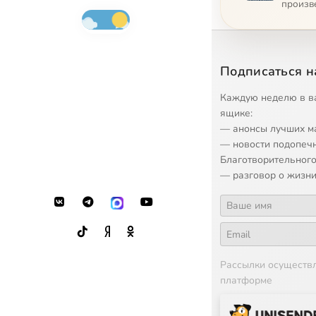
произв
11
11-avva-
12
12-avva-
Подписаться н
13
13-avva-a
Каждую неделю в в
ящике:
— анонсы лучших м
14
14-avva-a
— новости подопеч
Благотворительного
15
15-avva-
— разговор о жизни
16
16-aleksa
17
17-aleks
Рассылки осуществ
платформе
18
18-anton