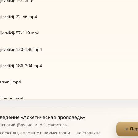
j-velikij-1-21.mp4
j-velikij-22-56.mp4
j-velikij-57-119.mp4
j-velikij-120-185.mp4
j-velikij-186-204.mp4
arsenij.mp4
-ammon.mp4
-ammoj.mp4
ведение «Аскетическая проповедь»
Игнатий (Брянчанинов), святитель
Пер
anuv.mp4
деофайлы, описание и комментарии — на странице