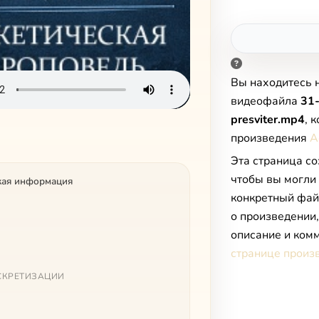
Вы находитесь 
видеофайла
31-
presviter.mp4
, 
произведения
А
Эта страница со
чтобы вы могли
кая информация
конкретный фай
о произведении
описание и комм
странице произ
СКРЕТИЗАЦИИ