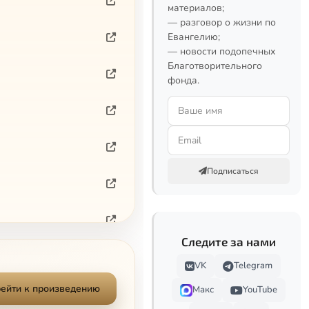
материалов;
— разговор о жизни по
Евангелию;
— новости подопечных
Благотворительного
фонда.
Подписаться
Следите за нами
VK
Telegram
ейти к произведению
Макс
YouTube