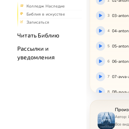
2
02-antoni
Колледж Наследие
Библия в искусстве
3
03-antoni
Записаться
4
04-antoni
Читать Библию
5
05-antoni
Рассылки и
уведомления
6
06-antoni
7
07-avva-
8
08-avva
9
09-avva
Произ
Автор: 
10
10-avva-
Все ви