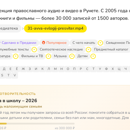
кция православного аудио и видео в Рунете. С 2005 года 
книги и фильмы — более 30 000 записей от 1500 авторов.
едиатека
31-avva-evlogij-presviter.mp4
Сделано в Предании
Популярное
С чего начать
Священное П
лужебные тексты
Святоотеческое наследие
Предметный каталог
ратура
Фильмы и ТВ
Музыка
Детям
Д
Е
Ё
Ж
З
И
К
Л
М
Н
О
П
Р
С
Т
У
Ф
Х
Ц
Ч
S
T
V
ГОТВОРИТЕЛЬНОСТЬ
 в школу – 2026
ь малоимущим семьям
 год летом мы получаем запросы со всей России: помогите собраться в 
ными детьми или родителями, семьи без пап или мам, многодетные. Для
окуп…
26 ₽
из 300 000 ₽