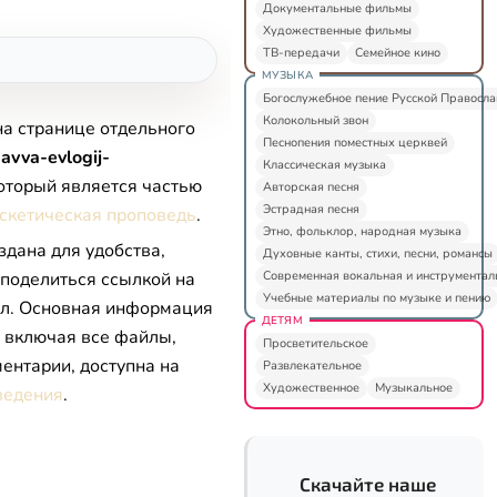
Документальные фильмы
Художественные фильмы
ТВ-передачи
Семейное кино
МУЗЫКА
Богослужебное пение Русской Правосл
Колокольный звон
на странице отдельного
Песнопения поместных церквей
avva-evlogij-
Классическая музыка
который является частью
Авторская песня
Эстрадная песня
скетическая проповедь
.
Этно, фольклор, народная музыка
здана для удобства,
Духовные канты, стихи, песни, романсы
Современная вокальная и инструментал
 поделиться ссылкой на
Учебные материалы по музыке и пению
л. Основная информация
ДЕТЯМ
, включая все файлы,
Просветительское
ентарии, доступна на
Развлекательное
Художественное
Музыкальное
ведения
.
Скачайте наше