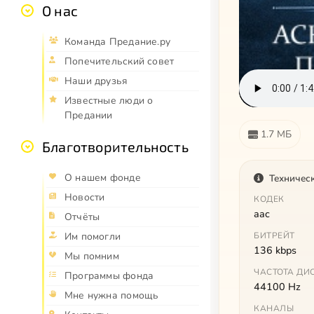
О нас
Команда Предание.ру
Попечительский совет
Наши друзья
Известные люди о
Предании
1.7 МБ
Благотворительность
О нашем фонде
Техничес
Новости
КОДЕК
aac
Отчёты
Им помогли
БИТРЕЙТ
136 kbps
Мы помним
ЧАСТОТА ДИ
Программы фонда
44100 Hz
Мне нужна помощь
КАНАЛЫ