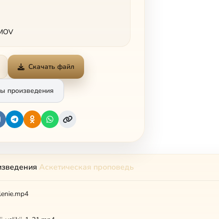
 MOV
Скачать файл
ы произведения
изведения
Аскетическая проповедь
lenie.mp4