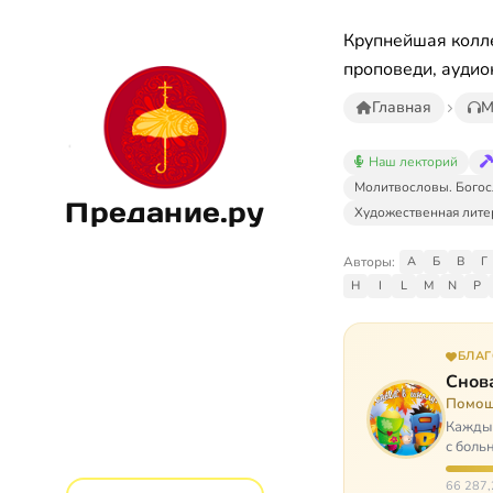
Крупнейшая колле
проповеди, аудио
Главная
М
Наш лекторий
Молитвословы. Богос
Предание.ру
Художественная лите
Авторы:
А
Б
В
Г
H
I
L
M
N
P
БЛА
Снова
Помощ
Каждый
с боль
них п
66 287,