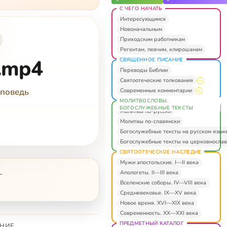
С ЧЕГО НАЧАТЬ
Интересующимся
Новоначальным
Приходским работникам
Регентам, певчим, клирошанам
r.mp4
СВЯЩЕННОЕ ПИСАНИЕ
Переводы Библии
Святоотеческие толкования
оповедь
Современные комментарии
МОЛИТВОСЛОВЫ.
БОГОСЛУЖЕБНЫЕ ТЕКСТЫ
Молитвы по-русски
Молитвы по-славянски
Богослужебные тексты на русском язык
Богослужебные тексты на церковнослав
СВЯТООТЕЧЕСКОЕ НАСЛЕДИЕ
Мужи апостольские. I—II века
Апологеты. II—III века
—
Вселенские соборы. IV—VIII века
Средневековье. IX—XV века
Новое время. XVI—XIX века
Современность. XX—XXI века
ПРЕДМЕТНЫЙ КАТАЛОГ
НИЕ