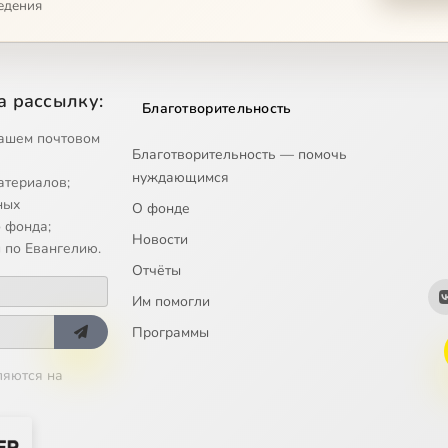
едения
avraam.mp4
alonij.mp4
а рассылку:
Благотворительность
pollos-velikij.mp4
ашем почтовом
Благотворительность — помочь
нуждающимся
атериалов;
pollos-iz-kellij.mp4
ных
О фонде
 фонда;
Новости
afanasij.mp4
 по Евангелию.
Отчёты
ndr-patriarh-antiohijskij.mp4
Им помогли
Программы
andr-igumen.mp4
ляются на
ij-novyj.mp4