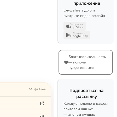
приложение
Слушайте аудио и
смотрите видео офлайн
Загрузите в
App Store
Доступно в
Google Play
Благотворительность
— помочь
нуждающимся
55 файлов
Подписаться на
рассылку
Каждую неделю в вашем
почтовом ящике:
— анонсы лучших