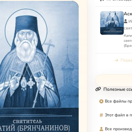
Аск
И
свя
Капи
свят
(Бря
Перей
Полезные сс
Все файлы п
Этот файл в 
Все произвед