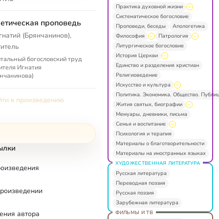
Практика духовной жизни
Систематическое богословие
етическая проповедь
Проповеди, беседы
Апологетика
гнатий (Брянчанинов),
Философия
Патрология
Литургическое богословие
титель
История Церкви
тальный богословский труд
Единство и разделения христиан
ителя Игнатия
Религиоведение
нчанинова)
Искусство и культура
Политика. Экономика. Общество. Публи
ти к произведению
Жития святых, биографии
Мемуары, дневники, письма
Семья и воспитание
Психология и терапия
Материалы о благотворительности
ылки
Материалы на иностранных языках
ХУДОЖЕСТВЕННАЯ ЛИТЕРАТУРА
роизведения
Русская литература
Переводная поэзия
произведении
Русская поэзия
Зарубежная литература
ФИЛЬМЫ И ТВ
ения автора