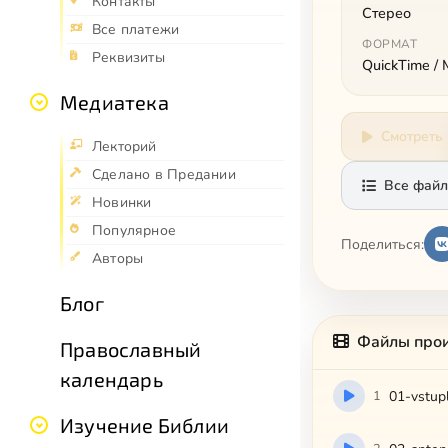
Контакты
Стерео
Все платежи
ФОРМАТ
Реквизиты
QuickTime /
Медиатека
Смотреть
Лекторий
Сделано в Предании
Все файл
Новинки
Популярное
Поделиться:
Авторы
Блог
Файлы про
Православный
календарь
1
01-vstup
Изучение Библии