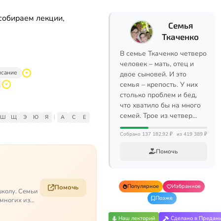
собираем лекции,
Семья
Ткаченко
В семье Ткаченко четверо
человек – мать, отец и
исание
двое сыновей. И это
семья – крепость. У них
столько проблем и бед,
что хватило бы на много
семей. Трое из четвер…
Ш
Щ
Э
Ю
Я
|
A
C
E
Собрано 137 182,92 ₽
из 419 389 ₽
Помочь
Популярное
Избранное
Помочь
школу. Семьи
Позже
 многих из
Наш лекторий
Сделано в Предан