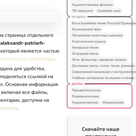
Художественные фильмы
ТВ-передачи
Семейное кино
МУЗЫКА
Богослужебное пение Русской Правосл
Колокольный звон
на странице отдельного
Песнопения поместных церквей
Классическая музыка
aleksandr-patriarh-
Авторская песня
, который является частью
Эстрадная песня
скетическая проповедь
.
Этно, фольклор, народная музыка
Духовные канты, стихи, песни, романсы
здана для удобства,
Современная вокальная и инструментал
 поделиться ссылкой на
Учебные материалы по музыке и пению
л. Основная информация
ДЕТЯМ
Просветительское
, включая все файлы,
Развлекательное
ентарии, доступна на
Художественное
Музыкальное
ведения
.
Скачайте наше
приложение