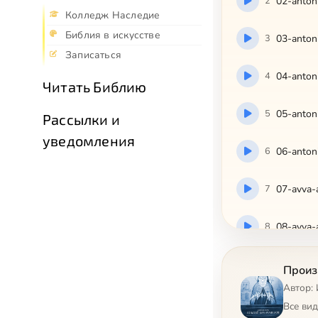
2
02-antoni
Колледж Наследие
Библия в искусстве
3
03-antoni
Записаться
4
04-antoni
Читать Библию
5
05-antoni
Рассылки и
уведомления
6
06-antoni
7
07-avva-
8
08-avva
9
09-avva
Произ
Автор: 
10
10-avva-
Все ви