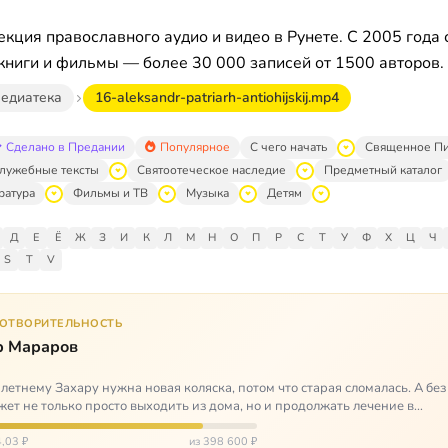
кция православного аудио и видео в Рунете. С 2005 года 
книги и фильмы — более 30 000 записей от 1500 авторов.
едиатека
16-aleksandr-patriarh-antiohijskij.mp4
Сделано в Предании
Популярное
С чего начать
Священное П
лужебные тексты
Святоотеческое наследие
Предметный каталог
ратура
Фильмы и ТВ
Музыка
Детям
Д
Е
Ё
Ж
З
И
К
Л
М
Н
О
П
Р
С
Т
У
Ф
Х
Ц
Ч
S
T
V
ГОТВОРИТЕЛЬНОСТЬ
р Мараров
летнему Захару нужна новая коляска, потом что старая сломалась. А без
жет не только просто выходить из дома, но и продолжать лечение в
литационных центр…
,03 ₽
из 398 600 ₽