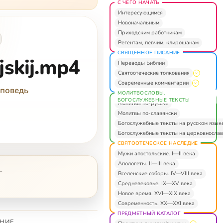
С ЧЕГО НАЧАТЬ
Интересующимся
Новоначальным
Приходским работникам
Регентам, певчим, клирошанам
СВЯЩЕННОЕ ПИСАНИЕ
jskij.mp4
Переводы Библии
Святоотеческие толкования
Современные комментарии
оповедь
МОЛИТВОСЛОВЫ.
БОГОСЛУЖЕБНЫЕ ТЕКСТЫ
Молитвы по-русски
Молитвы по-славянски
Богослужебные тексты на русском язык
Богослужебные тексты на церковнослав
СВЯТООТЕЧЕСКОЕ НАСЛЕДИЕ
Мужи апостольские. I—II века
Апологеты. II—III века
—
Вселенские соборы. IV—VIII века
Средневековье. IX—XV века
Новое время. XVI—XIX века
Современность. XX—XXI века
ПРЕДМЕТНЫЙ КАТАЛОГ
НИЕ