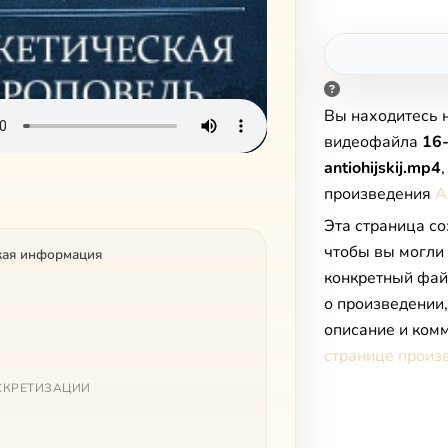
Вы находитесь 
видеофайла
16-
antiohijskij.mp4
произведения
А
Эта страница со
чтобы вы могли
кая информация
конкретный фай
о произведении
описание и комм
странице произ
СКРЕТИЗАЦИИ