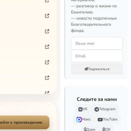
— разговор о жизни по
Евангелию;
— новости подопечных
Благотворительного
фонда.
Подписаться
Следите за нами
VK
Telegram
Макс
YouTube
ейти к произведению
Дзен
OK