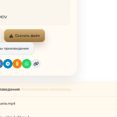
 MOV
Скачать файл
ы произведения
изведения
Аскетическая проповедь
lenie.mp4