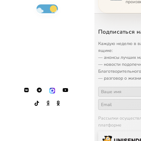
произв
11
11-avva-
12
12-avva-
Подписаться н
13
13-avva-a
Каждую неделю в в
ящике:
— анонсы лучших м
14
14-avva-a
— новости подопеч
Благотворительного
15
15-avva-
— разговор о жизни
16
16-aleks
17
17-aleks
Рассылки осуществ
платформе
18
18-anton