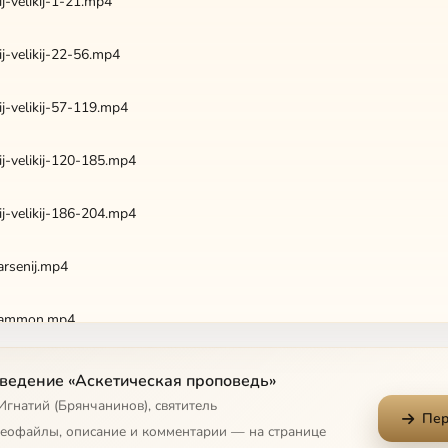
j-velikij-1-21.mp4
j-velikij-22-56.mp4
j-velikij-57-119.mp4
j-velikij-120-185.mp4
j-velikij-186-204.mp4
arsenij.mp4
-ammon.mp4
-ammoj.mp4
ведение «Аскетическая проповедь»
Игнатий (Брянчанинов), святитель
Пер
anuv.mp4
деофайлы, описание и комментарии — на странице