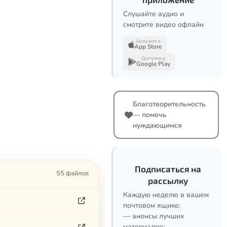
Слушайте аудио и
смотрите видео офлайн
Загрузите в
App Store
Доступно в
Google Play
Благотворительность
— помочь
нуждающимся
Подписаться на
55 файлов
рассылку
Каждую неделю в вашем
почтовом ящике:
— анонсы лучших
материалов;