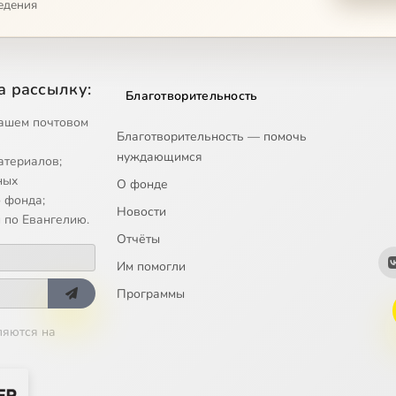
едения
avraam.mp4
alonij.mp4
а рассылку:
Благотворительность
pollos-velikij.mp4
ашем почтовом
Благотворительность — помочь
нуждающимся
атериалов;
pollos-iz-kellij.mp4
ных
О фонде
 фонда;
Новости
afanasij.mp4
 по Евангелию.
Отчёты
andr-patriarh-antiohijskij.mp4
Им помогли
Программы
andr-igumen.mp4
ляются на
ij-novyj.mp4