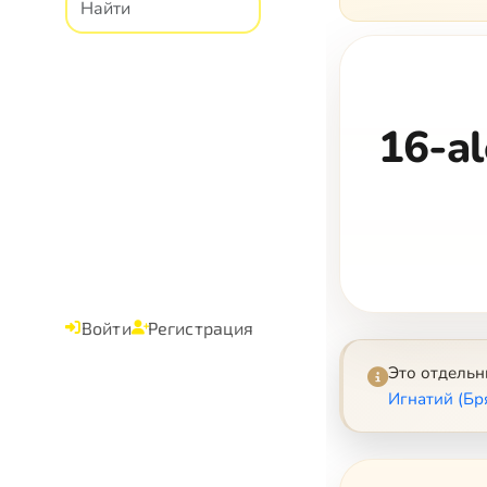
16-al
Войти
Регистрация
Это отдель
Игнатий (Бр