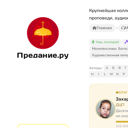
Крупнейшая колле
проповеди, аудио
Главная
М
Наш лекторий
Молитвословы. Богос
Предание.ру
Художественная лите
Авторы:
А
Б
В
Г
H
I
L
M
N
P
БЛА
Заха
ДЦП
Десяти
не смо
реаби
326 504