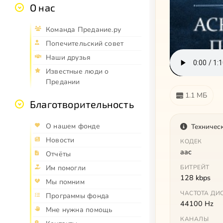
О нас
Команда Предание.ру
Попечительский совет
Наши друзья
Известные люди о
Предании
1.1 МБ
Благотворительность
О нашем фонде
Техничес
Новости
КОДЕК
aac
Отчёты
Им помогли
БИТРЕЙТ
128 kbps
Мы помним
ЧАСТОТА ДИ
Программы фонда
44100 Hz
Мне нужна помощь
КАНАЛЫ