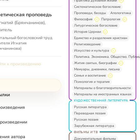
Практика духовной жизни
Систематическое богословие
Проповеди, беседы
Апологетика
етическая проповедь
Философия
Патрология
гнатий (Брянчанинов),
Литургическое богословие
титель
История Церкви
тальный богословский труд
Единство и разделения христиан
ителя Игнатия
Религиоведение
нчанинова)
Искусство и культура
Политика. Экономика. Общество. Публи
Жития святых, биографии
ти к произведению
Мемуары, дневники, письма
Семья и воспитание
Психология и терапия
Материалы о благотворительности
ылки
Материалы на иностранных языках
ХУДОЖЕСТВЕННАЯ ЛИТЕРАТУРА
роизведения
Русская литература
Переводная поэзия
Русская поэзия
произведении
Зарубежная литература
ФИЛЬМЫ И ТВ
ения автора
Документальные фильмы