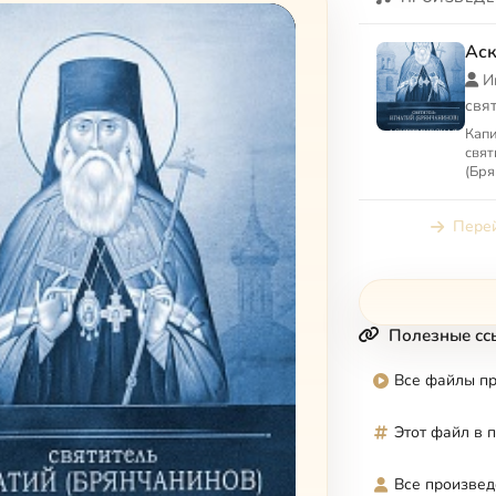
Аск
И
свя
Капи
свят
(Бря
Перей
Полезные сс
Все файлы п
Этот файл в 
Все произвед