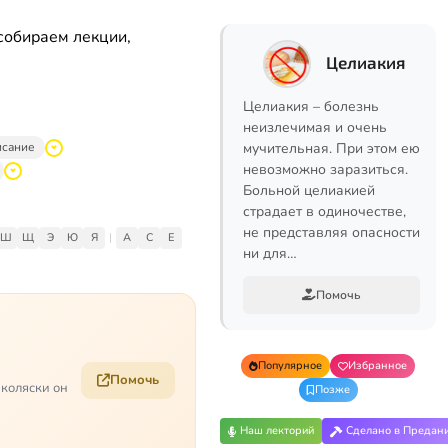
собираем лекции,
Целиакия
Целиакия – болезнь
неизлечимая и очень
исание
мучительная. При этом ею
невозможно заразиться.
Больной целиакией
страдает в одиночестве,
не представляя опасности
Ш
Щ
Э
Ю
Я
|
A
C
E
ни для…
Помочь
Популярное
Избранное
Помочь
 коляски он
Позже
Наш лекторий
Сделано в Предан