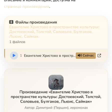
описание и комментарии, доступна на
странице произведения
.
Файлы произведения
Евангелие Христово в пространстве культуры:
Достоевский, Толстой, Соловьев, Булгаков,
Льюис, Саймак
1 файлов
1
Евангелие Христово в пространстве культуры: Достоевский, Толстой, Соловьёв, Булгаков, Льюис, Саймак
Сейчас
Произведение «Евангелие Христово в
пространстве культуры: Достоевский, Толстой,
Соловьев, Булгаков, Льюис, Саймак»
Автор: Димитрий (Першин), иеромонах