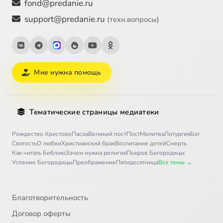
fond@predanie.ru
support@predanie.ru
(техн.вопросы)
Мне нужна помощь
Тематические страницы медиатеки
Рождество Христово
Пасха
Великий пост
Пост
Молитва
Литургия
Бог
Святость
О любви
Христианский брак
Воспитание детей
Смерть
Как читать Библию
Зачем нужна религия
Покров Богородицы
Успение Богородицы
Преображение
Пятидесятница
Все темы →
Благотворительность
Договор оферты