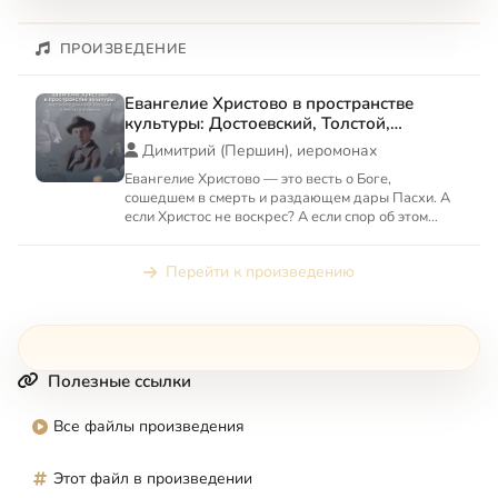
ПРОИЗВЕДЕНИЕ
Евангелие Христово в пространстве
культуры: Достоевский, Толстой,
Соловьев, Булгаков, Льюис, Саймак
Димитрий (Першин), иеромонах
Евангелие Христово — это весть о Боге,
сошедшем в смерть и раздающем дары Пасхи. А
если Христос не воскрес? А если спор об этом
ведут писатели и режис...
Перейти к произведению
Полезные ссылки
Все файлы произведения
Этот файл в произведении