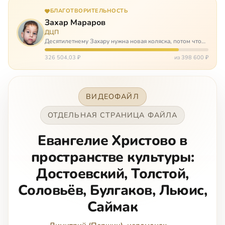
БЛАГОТВОРИТЕЛЬНОСТЬ
Захар Мараров
ДЦП
Десятилетнему Захару нужна новая коляска, потом что
старая сломалась. А без коляски он не сможет не только
просто выходить из дома, но и продолжать лечение в
326 504,03 ₽
из 398 600 ₽
реабилитационных центр…
ВИДЕОФАЙЛ
ОТДЕЛЬНАЯ СТРАНИЦА ФАЙЛА
Евангелие Христово в
пространстве культуры:
Достоевский, Толстой,
Соловьёв, Булгаков, Льюис,
Саймак