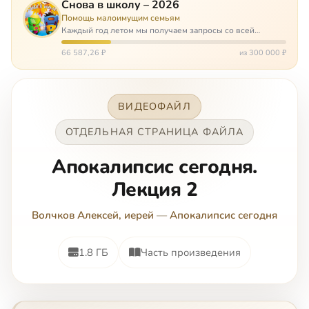
Снова в школу – 2026
Помощь малоимущим семьям
Каждый год летом мы получаем запросы со всей
России: помогите собраться в школу. Семьи с больными
детьми или родителями, семьи без пап или мам,
66 587,26 ₽
из 300 000 ₽
многодетные. Для многих из них покуп…
ВИДЕОФАЙЛ
ОТДЕЛЬНАЯ СТРАНИЦА ФАЙЛА
Апокалипсис сегодня.
Лекция 2
Волчков Алексей, иерей
—
Апокалипсис сегодня
1.8 ГБ
Часть произведения