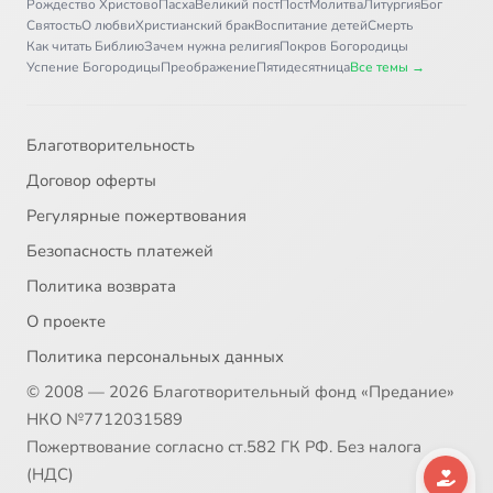
Рождество Христово
Пасха
Великий пост
Пост
Молитва
Литургия
Бог
Святость
О любви
Христианский брак
Воспитание детей
Смерть
Как читать Библию
Зачем нужна религия
Покров Богородицы
Успение Богородицы
Преображение
Пятидесятница
Все темы →
Благотворительность
Договор оферты
Регулярные пожертвования
Безопасность платежей
Политика возврата
О проекте
Политика персональных данных
© 2008 — 2026 Благотворительный фонд «Предание»
НКО №7712031589
Пожертвование согласно ст.582 ГК РФ. Без налога
(НДС)