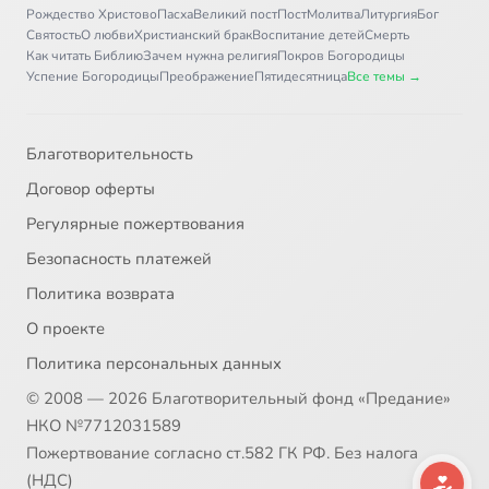
Рождество Христово
Пасха
Великий пост
Пост
Молитва
Литургия
Бог
Святость
О любви
Христианский брак
Воспитание детей
Смерть
Как читать Библию
Зачем нужна религия
Покров Богородицы
Успение Богородицы
Преображение
Пятидесятница
Все темы →
Благотворительность
Договор оферты
Регулярные пожертвования
Безопасность платежей
Политика возврата
О проекте
Политика персональных данных
© 2008 — 2026 Благотворительный фонд «Предание»
НКО №7712031589
Пожертвование согласно ст.582 ГК РФ. Без налога
(НДС)