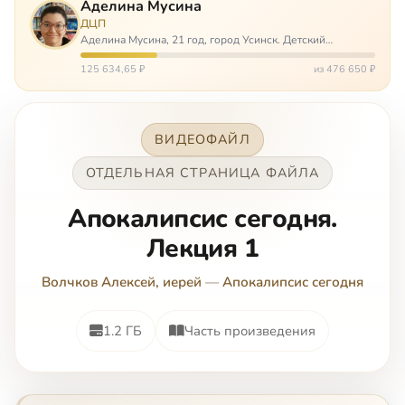
Аделина Мусина
ДЦП
Аделина Мусина, 21 год, город Усинск. Детский
церебральный паралич, передвигается на ходунках или
коляске. Аделине требуется помощь, чтобы ноги
125 634,65 ₽
из 476 650 ₽
окончательно не перестали слушаться…
ВИДЕОФАЙЛ
ОТДЕЛЬНАЯ СТРАНИЦА ФАЙЛА
Апокалипсис сегодня.
Лекция 1
Волчков Алексей, иерей
—
Апокалипсис сегодня
1.2 ГБ
Часть произведения