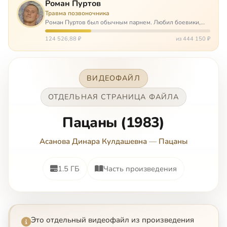
Роман Пуртов
Травма позвоночника
Роман Пуртов был обычным парнем. Любил боевики,
хорошие автомобили, был не дурак поиграть в комп,
любил жену и обожал дочь. А потом, будучи
124 526,88 ₽
из 444 150 ₽
пассажиром, разбился в автоаварии и тепе…
ВИДЕОФАЙЛ
ОТДЕЛЬНАЯ СТРАНИЦА ФАЙЛА
Пацаны (1983)
Асанова Динара Кулдашевна
—
Пацаны
1.5 ГБ
Часть произведения
Это отдельный видеофайл из произведения