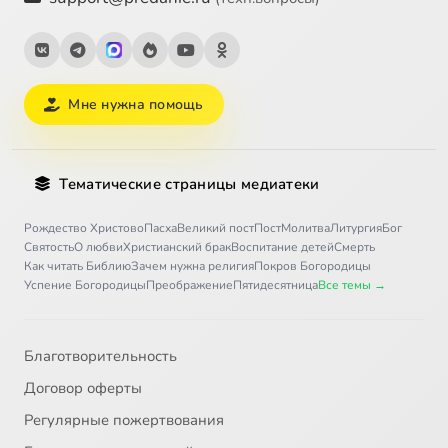
Мне нужна помощь
Тематические страницы медиатеки
Рождество Христово
Пасха
Великий пост
Пост
Молитва
Литургия
Бог
Святость
О любви
Христианский брак
Воспитание детей
Смерть
Как читать Библию
Зачем нужна религия
Покров Богородицы
Успение Богородицы
Преображение
Пятидесятница
Все темы →
Благотворительность
Договор оферты
Регулярные пожертвования