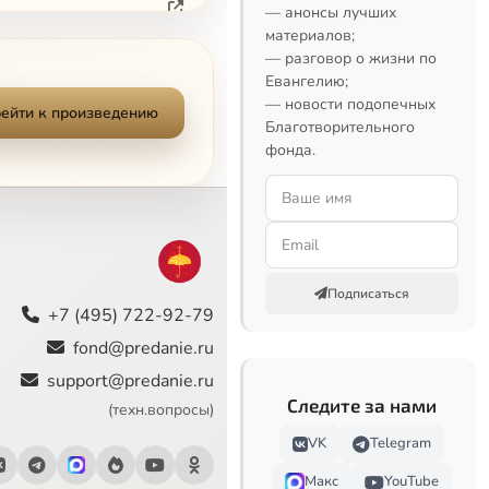
— анонсы лучших
материалов;
— разговор о жизни по
Евангелию;
— новости подопечных
ейти к произведению
Благотворительного
фонда.
Подписаться
Митрополит Антоний о зависимости как духовной проблеме. Что нас лишает свободы и как освободиться от зависимостей?
+7 (495) 722-92-79
fond@predanie.ru
support@predanie.ru
Следите за нами
(техн.вопросы)
VK
Telegram
Макс
YouTube