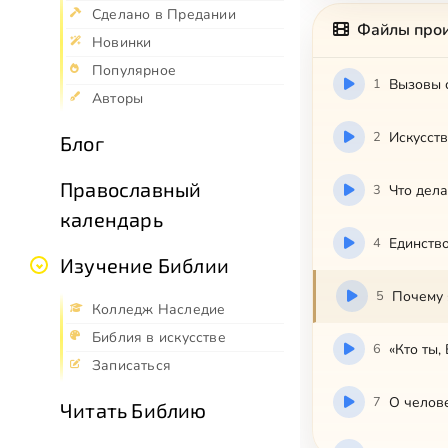
Сделано в Предании
Файлы про
Новинки
Популярное
1
Вызовы 
Авторы
2
Искусст
Блог
Православный
3
Что дела
календарь
4
Единство
Изучение Библии
5
Почему 
Колледж Наследие
Библия в искусстве
6
«Кто ты,
Записаться
7
О челов
Читать Библию