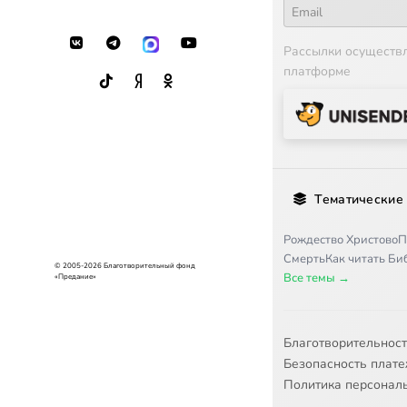
Рассылки осуществ
платформе
Тематические
Рождество Христово
П
Смерть
Как читать Б
© 2005-2026 Благотворительный фонд
Все темы →
«Предание»
Благотворительнос
Безопасность плат
Политика персонал