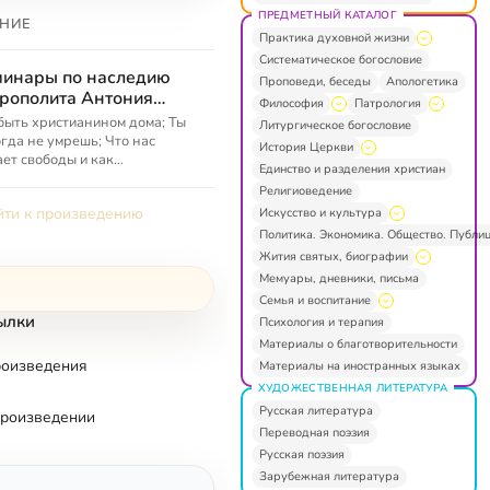
ПРЕДМЕТНЫЙ КАТАЛОГ
НИЕ
Практика духовной жизни
Систематическое богословие
инары по наследию
Проповеди, беседы
Апологетика
рополита Антония
Философия
Патрология
рожского
быть христианином дома; Ты
Литургическое богословие
гда не умрешь; Что нас
История Церкви
ет свободы и как
Единство и разделения христиан
бодиться от зависимостей;
Религиоведение
можно думать о смерти и
ти к произведению
Искусство и культура
ечать ее;...
Политика. Экономика. Общество. Публи
Жития святых, биографии
Мемуары, дневники, письма
Семья и воспитание
ылки
Психология и терапия
Материалы о благотворительности
роизведения
Материалы на иностранных языках
ХУДОЖЕСТВЕННАЯ ЛИТЕРАТУРА
Русская литература
произведении
Переводная поэзия
Русская поэзия
Зарубежная литература