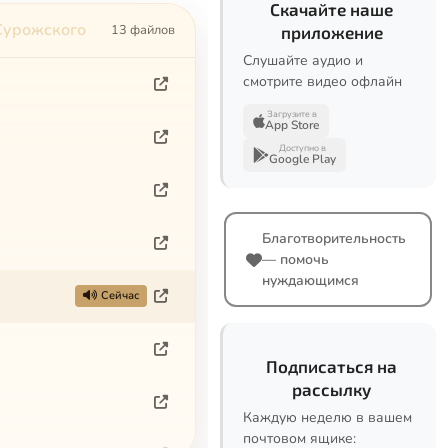
Скачайте наше
Сурожского
13 файлов
приложение
Слушайте аудио и
смотрите видео офлайн
Загрузите в
App Store
Доступно в
Google Play
Благотворительность
— помочь
нуждающимся
Сейчас
Подписаться на
рассылку
Каждую неделю в вашем
почтовом ящике: