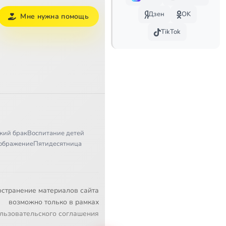
Дзен
OK
Мне нужна помощь
TikTok
кий брак
Воспитание детей
ображение
Пятидесятница
остранение материалов сайта
возможно только в рамках
льзовательского соглашения