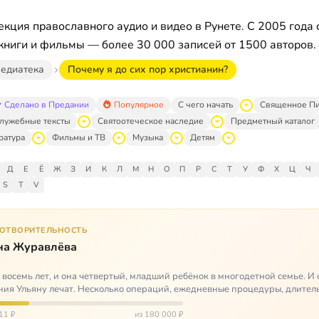
кция православного аудио и видео в Рунете. С 2005 года 
книги и фильмы — более 30 000 записей от 1500 авторов.
едиатека
Почему я до сих пор христианин?
Сделано в Предании
Популярное
С чего начать
Священное П
лужебные тексты
Святоотеческое наследие
Предметный каталог
ратура
Фильмы и ТВ
Музыка
Детям
Д
Е
Ё
Ж
З
И
К
Л
М
Н
О
П
Р
С
Т
У
Ф
Х
Ц
Ч
S
T
V
ГОТВОРИТЕЛЬНОСТЬ
на Журавлёва
 восемь лет, и она четвертый, младший ребёнок в многодетной семье. И 
ия Ульяну лечат. Несколько операций, ежедневные процедуры, длител
итации и беско…
11 ₽
из 180 000 ₽