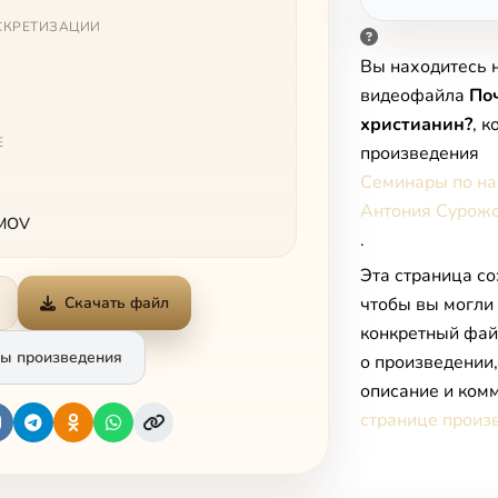
СКРЕТИЗАЦИИ
Вы находитесь 
видеофайла
Поч
христианин?
, 
Е
произведения
Семинары по на
Антония Сурожс
 MOV
.
Эта страница со
чтобы вы могли
Скачать файл
конкретный фай
ы произведения
о произведении
описание и комм
странице произ