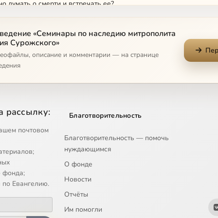
о думать о смерти и встречать ее?
к цельности: внутренний выбор и внешние обстоятельства
ведение «Семинары по наследию митрополита
ия Сурожского»
Пер
деофайлы, описание и комментарии — на странице
ве и страхе
едения
ь христианином дома
гда не умрешь?
а рассылку:
Благотворительность
ашем почтовом
Благотворительность — помочь
нуждающимся
атериалов;
ных
О фонде
 фонда;
Новости
 по Евангелию.
Отчёты
Им помогли