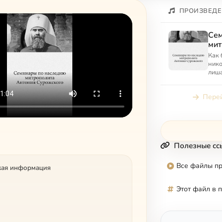
ПРОИЗВЕДЕ
Сем
мит
Су
Как 
нико
лиша
осво
Как 
Перей
встр
Полезные сс
Все файлы п
кая информация
Этот файл в 