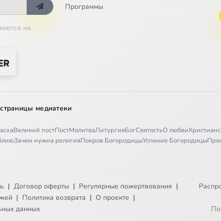
Программы
ляются на
 страницы медиатеки
асха
Великий пост
Пост
Молитва
Литургия
Бог
Святость
О любви
Христианс
иблию
Зачем нужна религия
Покров Богородицы
Успение Богородицы
Пре
ть
|
Договор оферты
|
Регулярные пожертвования
|
Распр
ежей
|
Политика возврата
|
О проекте
|
ьных данных
По