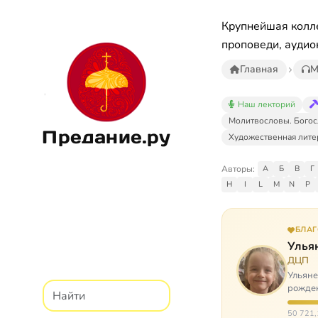
Крупнейшая колле
проповеди, аудио
Главная
М
Наш лекторий
Молитвословы. Богос
Предание.ру
Художественная лите
Авторы:
А
Б
В
Г
H
I
L
M
N
P
БЛА
Улья
ДЦП
Ульяне
рожден
реабил
50 721,