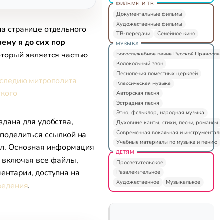
ФИЛЬМЫ И ТВ
Документальные фильмы
Художественные фильмы
на странице отдельного
ТВ-передачи
Семейное кино
ему я до сих пор
МУЗЫКА
который является частью
Богослужебное пение Русской Правосл
Колокольный звон
Песнопения поместных церквей
следию митрополита
Классическая музыка
кого
Авторская песня
Эстрадная песня
Этно, фольклор, народная музыка
здана для удобства,
Духовные канты, стихи, песни, романсы
Современная вокальная и инструментал
 поделиться ссылкой на
Учебные материалы по музыке и пению
л. Основная информация
ДЕТЯМ
, включая все файлы,
Просветительское
ентарии, доступна на
Развлекательное
Художественное
Музыкальное
ведения
.