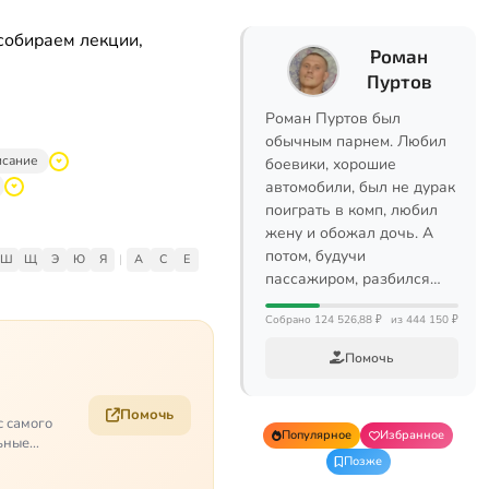
собираем лекции,
Роман
Пуртов
Роман Пуртов был
обычным парнем. Любил
исание
боевики, хорошие
автомобили, был не дурак
поиграть в комп, любил
жену и обожал дочь. А
потом, будучи
Ш
Щ
Э
Ю
Я
|
A
C
E
пассажиром, разбился…
Собрано 124 526,88 ₽
из 444 150 ₽
Помочь
Помочь
с самого
Популярное
Избранное
ьные
Позже