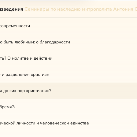
изведения
Семинары по наследию митрополита Антония 
современности
во быть любимым: о благодарности
ть? О молитве и действии
 и разделения христиан
я до сих пор христианин?
 Время?»
еческой личности и человеческом единстве