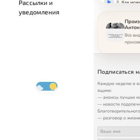
Рассылки и
8
Как можн
уведомления
9
На пути 
Произ
Антон
Все ви
10
О мужест
произв
11
Как быт
12
Ты нико
Подписаться н
Каждую неделю в в
13
ящике:
— анонсы лучших м
— новости подопеч
Благотворительного
— разговор о жизни