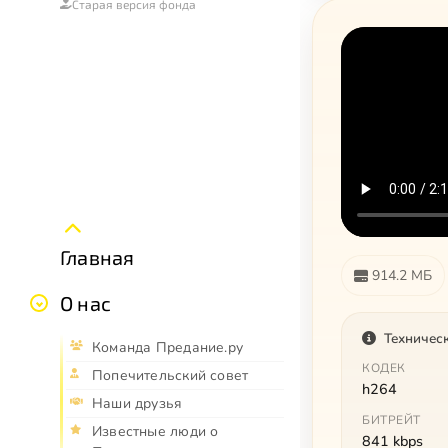
Старая версия фонда
Главная
914.2 МБ
О нас
Техничес
Команда Предание.ру
КОДЕК
Попечительский совет
h264
Наши друзья
БИТРЕЙТ
Известные люди о
841 kbps