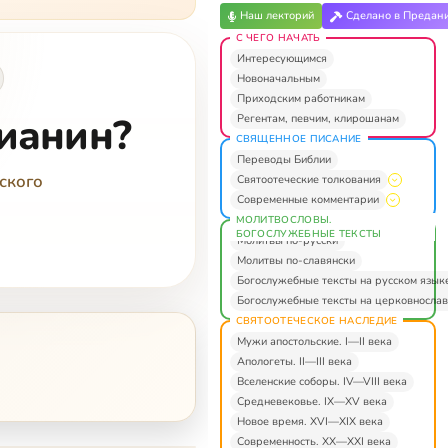
Наш лекторий
Сделано в Предан
С ЧЕГО НАЧАТЬ
Интересующимся
Новоначальным
Приходским работникам
тианин?
Регентам, певчим, клирошанам
СВЯЩЕННОЕ ПИСАНИЕ
Переводы Библии
ского
Святоотеческие толкования
Современные комментарии
МОЛИТВОСЛОВЫ.
БОГОСЛУЖЕБНЫЕ ТЕКСТЫ
Молитвы по-русски
Молитвы по-славянски
Богослужебные тексты на русском язык
Богослужебные тексты на церковнослав
СВЯТООТЕЧЕСКОЕ НАСЛЕДИЕ
Мужи апостольские. I—II века
Апологеты. II—III века
Вселенские соборы. IV—VIII века
Средневековье. IX—XV века
Новое время. XVI—XIX века
Современность. XX—XXI века