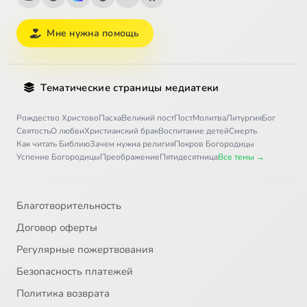
Мне нужна помощь
Тематические страницы медиатеки
Рождество Христово
Пасха
Великий пост
Пост
Молитва
Литургия
Бог
Святость
О любви
Христианский брак
Воспитание детей
Смерть
Как читать Библию
Зачем нужна религия
Покров Богородицы
Успение Богородицы
Преображение
Пятидесятница
Все темы →
Благотворительность
Договор оферты
Регулярные пожертвования
Безопасность платежей
Политика возврата