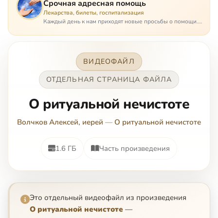
Срочная адресная помощь
Лекарства, билеты, госпитализация
Каждый день к нам приходят новые просьбы о помощи.
Часто оказывается, что помощь нужна даже не сегодня –
она нужна была вчера: в приеме лекарств образовался
недопустимый, опасный п…
ВИДЕОФАЙЛ
ОТДЕЛЬНАЯ СТРАНИЦА ФАЙЛА
О ритуальной нечистоте
Волчков Алексей, иерей
—
О ритуальной нечистоте
1.6 ГБ
Часть произведения
Это отдельный видеофайл из произведения
О ритуальной нечистоте
—