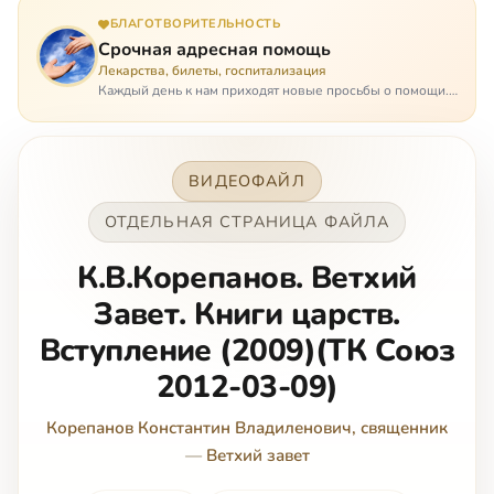
БЛАГОТВОРИТЕЛЬНОСТЬ
Срочная адресная помощь
Лекарства, билеты, госпитализация
Каждый день к нам приходят новые просьбы о помощи.
Часто оказывается, что помощь нужна даже не сегодня –
она нужна была вчера: в приеме лекарств образовался
недопустимый, опасный п…
ВИДЕОФАЙЛ
ОТДЕЛЬНАЯ СТРАНИЦА ФАЙЛА
К.В.Корепанов. Ветхий
Завет. Книги царств.
Вступление (2009)(ТК Союз
2012-03-09)
Корепанов Константин Владиленович, священник
—
Ветхий завет