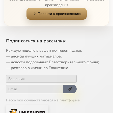
произведения
10
К.В.Корепанов. Лекции по Ветхому Завету. Псалтырь. Ч 5 (ТК Союз 2011-01-03)
Перейти к произведению
11
К.В.Корепанов. Лекции по Ветхому Завету. Псалтырь. Ч 6 (ТК Союз 2011-01-04)
12
К.В.Корепанов. Лекции по Ветхому Завету. Псалтырь. Ч 7 (ТК Союз 2011-01-10)
Подписаться на рассылку:
13
К.В.Корепанов. Лекции по Ветхому Завету. Псалтырь. Ч 8 (ТК Союз 2011-01-11)
Каждую неделю в вашем почтовом ящике:
— анонсы лучших материалов;
14
К.В.Корепанов. Лекции по Ветхому Завету. Псалтырь. Ч 9 (ТК Союз 2011-01-17)
— новости подопечных Благотворительного фонда;
— разговор о жизни по Евангелию.
15
К.В.Корепанов. Лекции по Ветхому Завету. Учительные книги. Книга Экклесиаста. Ч 5 (ТК Союз 2010-10-18)
16
К.В.Корепанов. Лекции по Ветхому Завету. Учительные книги. Книга Экклесиаста. Ч 6 (ТК Союз 2010-10-19)
Рассылки осуществляются на платформе
17
К.В.Корепанов. Лекции по Ветхому Завету. Учительные книги. Книга Иова. Ч 1 (ТК Союз 2010-11-30)