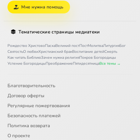
Мне нужна помощь
Тематические страницы медиатеки
Рождество Христово
Пасха
Великий пост
Пост
Молитва
Литургия
Бог
Святость
О любви
Христианский брак
Воспитание детей
Смерть
Как читать Библию
Зачем нужна религия
Покров Богородицы
Успение Богородицы
Преображение
Пятидесятница
Все темы →
Благотворительность
Договор оферты
Регулярные пожертвования
Безопасность платежей
Политика возврата
О проекте