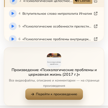
3
«Психологическая целостность и молитва» М. С. Филоник
Сейчас
4
Вступительное слово митрополита Игнатия
5
«Психологические особенности прелестных состояний» иерей Ф. Кузнецов
6
«Психологические проблемы внутрицерковных отношений: как избежать ловушек для пастырей и пасомых» Н. С. Скуратовская
7
«Депрессия: психологические и церковные средства помощи» Новиков Д. В.
Произведение «Психологические проблемы и
церковная жизнь (2017 г.)»
Все видеофайлы, описание и комментарии — на странице
произведения
Перейти к произведению