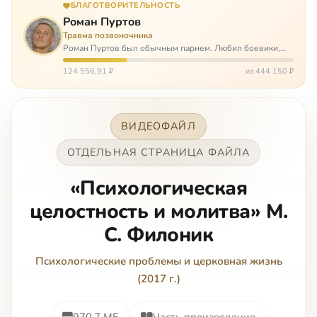
БЛАГОТВОРИТЕЛЬНОСТЬ
Роман Пуртов
Травма позвоночника
Роман Пуртов был обычным парнем. Любил боевики,
хорошие автомобили, был не дурак поиграть в комп,
любил жену и обожал дочь. А потом, будучи
124 556,91 ₽
из 444 150 ₽
пассажиром, разбился в автоаварии и тепе…
ВИДЕОФАЙЛ
ОТДЕЛЬНАЯ СТРАНИЦА ФАЙЛА
«Психологическая
целостность и молитва» М.
С. Филоник
Психологические проблемы и церковная жизнь
(2017 г.)
970.7 МБ
Часть произведения