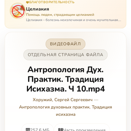
БЛАГОТВОРИТЕЛЬНОСТЬ
Целиакия
Помощь людям, страдающим целиакией
Целиакия – болезнь неизлечимая и очень мучительная.
При этом ею невозможно заразиться. Больной
целиакией страдает в одиночестве, не представляя
опасности ни для кого, кроме своих п…
ВИДЕОФАЙЛ
ОТДЕЛЬНАЯ СТРАНИЦА ФАЙЛА
Антропология Дух.
Практик. Традиция
Исихазма. Ч 10.mp4
Хоружий, Сергей Сергеевич
—
Антропология духовных практик. Традиция
исихазма
257.6 МБ
Часть произведения