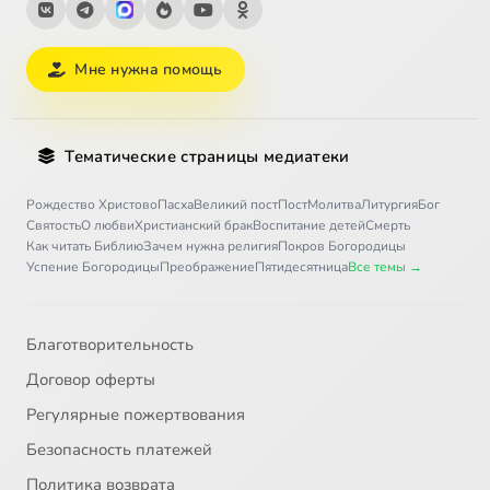
Мне нужна помощь
Тематические страницы медиатеки
Рождество Христово
Пасха
Великий пост
Пост
Молитва
Литургия
Бог
Святость
О любви
Христианский брак
Воспитание детей
Смерть
Как читать Библию
Зачем нужна религия
Покров Богородицы
Успение Богородицы
Преображение
Пятидесятница
Все темы →
Благотворительность
Договор оферты
Регулярные пожертвования
Безопасность платежей
Политика возврата