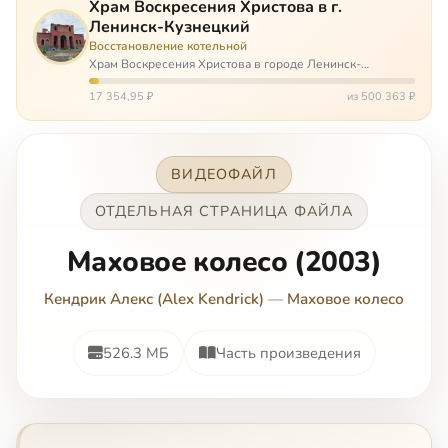
Храм Воскресения Христова в г.
Ленинск-Кузнецкий
Восстановление котельной
Храм Воскресения Христова в городе Ленинск-
Кузнецкий в Кемеровской области – совсем новый, он
открылся всего 20 назад. И сейчас храм может вообще
17 354,95 ₽
из 500 363 ₽
закрыться. Потому что это Сибирь,…
ВИДЕОФАЙЛ
ОТДЕЛЬНАЯ СТРАНИЦА ФАЙЛА
Маховое колесо (2003)
Кендрик Алекс (Alex Kendrick)
—
Маховое колесо
526.3 МБ
Часть произведения