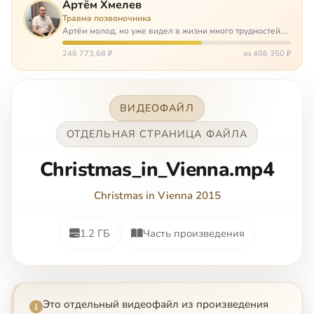
Артём Хмелев
Травма позвоночника
Артём молод, но уже видел в жизни много трудностей.
Он сирота, привык заботится о себе сам, но, когда
случилось несчастье, и он был парализован – остался на
248 773,68 ₽
из 406 350 ₽
попечении бабушки. И кр…
ВИДЕОФАЙЛ
ОТДЕЛЬНАЯ СТРАНИЦА ФАЙЛА
Christmas_in_Vienna.mp4
Christmas in Vienna 2015
1.2 ГБ
Часть произведения
Это отдельный видеофайл из произведения