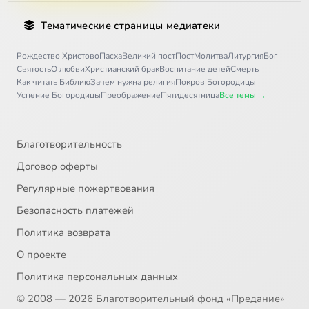
Тематические страницы медиатеки
Рождество Христово
Пасха
Великий пост
Пост
Молитва
Литургия
Бог
Святость
О любви
Христианский брак
Воспитание детей
Смерть
Как читать Библию
Зачем нужна религия
Покров Богородицы
Успение Богородицы
Преображение
Пятидесятница
Все темы →
Благотворительность
Договор оферты
Регулярные пожертвования
Безопасность платежей
Политика возврата
О проекте
Политика персональных данных
© 2008 — 2026 Благотворительный фонд «Предание»