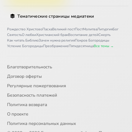
Тематические страницы медиатеки
Рождество Христово
Пасха
Великий пост
Пост
Молитва
Литургия
Бог
Святость
О любви
Христианский брак
Воспитание детей
Смерть
Как читать Библию
Зачем нужна религия
Покров Богородицы
Успение Богородицы
Преображение
Пятидесятница
Все темы →
Благотворительность
Договор оферты
Регулярные пожертвования
Безопасность платежей
Политика возврата
О проекте
Политика персональных данных