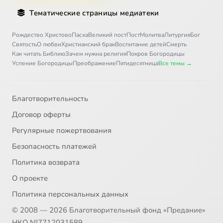
Тематические страницы медиатеки
Рождество Христово
Пасха
Великий пост
Пост
Молитва
Литургия
Бог
Святость
О любви
Христианский брак
Воспитание детей
Смерть
Как читать Библию
Зачем нужна религия
Покров Богородицы
Успение Богородицы
Преображение
Пятидесятница
Все темы →
Благотворительность
Договор оферты
Регулярные пожертвования
Безопасность платежей
Политика возврата
О проекте
Политика персональных данных
© 2008 — 2026 Благотворительный фонд «Предание»
НКО №7712031589