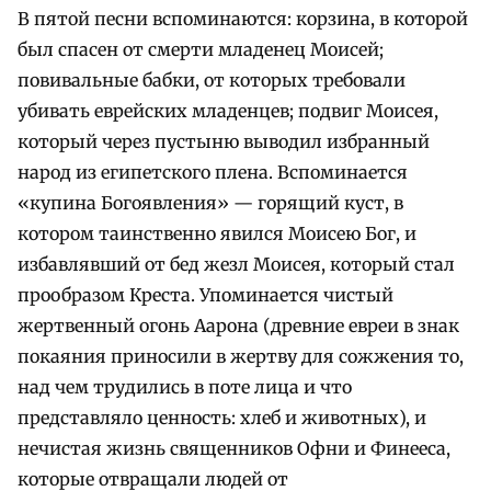
В пятой песни вспоминаются: корзина, в которой
был спасен от смерти младенец Моисей;
повивальные бабки, от которых требовали
убивать еврейских младенцев; подвиг Моисея,
который через пустыню выводил избранный
народ из египетского плена. Вспоминается
«купина Богоявления» — горящий куст, в
котором таинственно явился Моисею Бог, и
избавлявший от бед жезл Моисея, который стал
прообразом Креста. Упоминается чистый
жертвенный огонь Аарона (древние евреи в знак
покаяния приносили в жертву для сожжения то,
над чем трудились в поте лица и что
представляло ценность: хлеб и животных), и
нечистая жизнь священников Офни и Финееса,
которые отвращали людей от