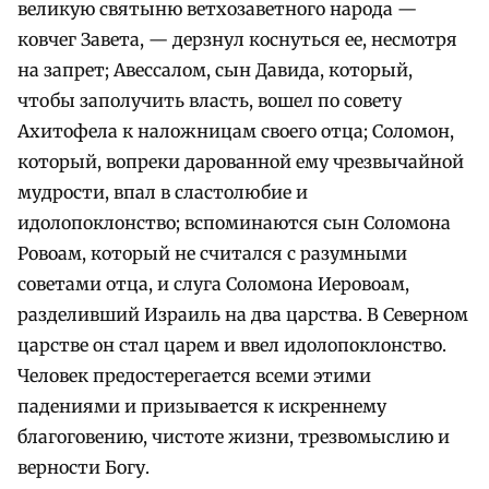
великую святыню ветхозаветного народа —
ковчег Завета, — дерзнул коснуться ее, несмотря
на запрет; Авессалом, сын Давида, который,
чтобы заполучить власть, вошел по совету
Ахитофела к наложницам своего отца; Соломон,
который, вопреки дарованной ему чрезвычайной
мудрости, впал в сластолюбие и
идолопоклонство; вспоминаются сын Соломона
Ровоам, который не считался с разумными
советами отца, и слуга Соломона Иеровоам,
разделивший Израиль на два царства. В Северном
царстве он стал царем и ввел идолопоклонство.
Человек предостерегается всеми этими
падениями и призывается к искреннему
благоговению, чистоте жизни, трезвомыслию и
верности Богу.