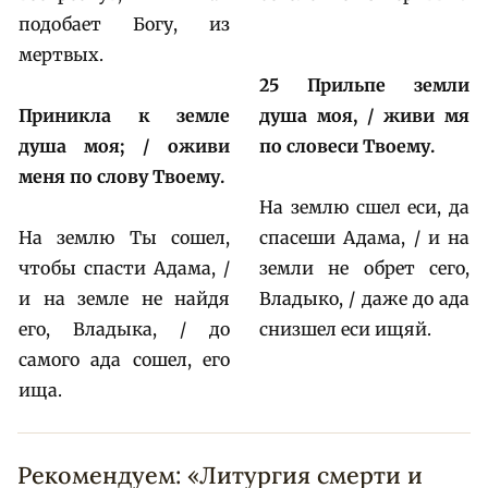
подобает Богу, из
мертвых.
25 Прильпе земли
Приникла к земле
душа моя, / живи мя
душа моя; / оживи
по словеси Твоему.
меня по слову Твоему.
На землю сшел еси, да
На землю Ты сошел,
спасеши Адама, / и на
чтобы спасти Адама, /
земли не обрет сего,
и на земле не найдя
Владыко, / даже до ада
его, Владыка, / до
снизшел еси ищяй.
самого ада сошел, его
ища.
Рекомендуем: «Литургия смерти и