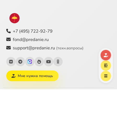
+7 (495) 722-92-79
fond@predanie.ru
support@predanie.ru
(техн.вопросы)
Мне нужна помощь
Тематические страницы медиатеки
Рождество Христово
Пасха
Великий пост
Пост
Молитва
Литургия
Бог
Святость
О любви
Христианский брак
Воспитание детей
Смерть