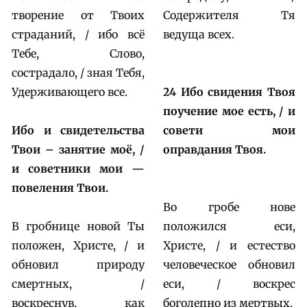
творение от Твоих
Содержителя Тя
страданий, / ибо всё
ведуща всех.
Тебе, Слово,
сострадало, / зная Тебя,
Удерживающего все.
24 Ибо свидения Твоя
поучение мое есть, / и
Ибо и свидетельства
совети мои
Твои – занятие моё, /
оправдания Твоя.
и советники мои —
повеления Твои.
Во гробе нове
В гробнице новой Ты
положился еси,
положен, Христе, / и
Христе, / и естество
обновил природу
человеческое обновил
смертных, /
еси, / воскрес
воскреснув, как
боголепно из мертвых.