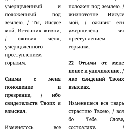
умерщвленный и
положен под землею, /
положенный под
жизноточне Иисусе
землею, / Ты, Иисусе
мой, / оживил еси
мой, Источник жизни,
умерщвлена мя
/ оживил меня,
преступлением
умерщвленного
горьким.
преступлением
горьким.
22 Отыми от мене
понос и уничижение, /
Сними с меня
яко свидений Твоих
поношение и
взысках.
презрение, / ибо
свидетельств Твоих я
Изменяшеся вся тварь
взыскал.
страстию Твоею, / вся
бо Тебе, Слове,
Изменялось все
сострадаху, /