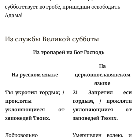
субботствует во гробе, пришедши освободить
Адама!
Из службы Великой субботы
Из тропарей на Бог Господь
На
На русском языке
церковнославянском
языке
Ты укротил гордых; /
21 Запретил еси
прокляты
гордым, / прокляти
уклоняющиеся от
уклоняющиися от
заповедей Твоих.
заповедей Твоих.
Добровольно
Умерщвлен волею, и