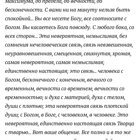
максимума, до предела, до вечности, до
бесконечности. С вами ни на минуту нельзя быть
спокойной… Вы все несете Богу, все соотносите с
Богом. Вы касаетесь Бога повсюду. С любого бока, со
всех сторон… Эта невероятная, немыслимая, без
сомнения нечеловеческая связь, связь невзвешенная,
неуравновешенная, смещенная, свихнутая, хромая,
самая невероятная, самая немыслимая;
единственно настоящая; это связь… человека с
Богом, бесконечного с конечным, вечного со
временным, вечности со временем; вечности со
временностью; и духа с материей, духа с телом,
души с плотью; эта невероятная связь плотской
души; с Богом, в Боге, с человеком, в человеке. Это
невероятная, единственно настоящая связь Творца
с тварью… Вот ваше общение. Все полно и в то же