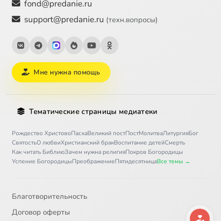
fond@predanie.ru
support@predanie.ru
(техн.вопросы)
Мне нужна помощь
Тематические страницы медиатеки
Рождество Христово
Пасха
Великий пост
Пост
Молитва
Литургия
Бог
Святость
О любви
Христианский брак
Воспитание детей
Смерть
Как читать Библию
Зачем нужна религия
Покров Богородицы
Успение Богородицы
Преображение
Пятидесятница
Все темы →
Благотворительность
Договор оферты