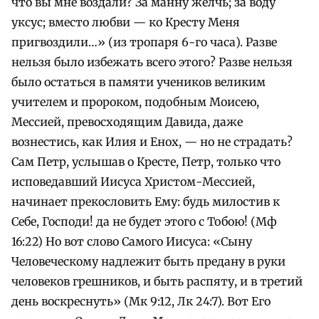
что вы мне воздали? За манну желчь; за воду
уксус; вместо любви — ко Кресту Меня
пригвоздили…» (из тропаря 6-го часа). Разве
нельзя было избежать всего этого? Разве нельзя
было остаться в памяти учеников великим
учителем и пророком, подобным Моисею,
Мессией, превосходящим Давида, даже
вознестись, как Илия и Енох, — но не страдать?
Сам Петр, услышав о Кресте, Петр, только что
исповедавший Иисуса Христом-Мессией,
начинает прекословить Ему: будь милостив к
Себе, Господи! да не будет этого с Тобою! (Мф
16:22) Но вот слово Самого Иисуса: «Сыну
Человеческому надлежит быть предану в руки
человеков грешников, и быть распяту, и в третий
день воскреснуть» (Мк 9:12, Лк 24:7). Вот Его