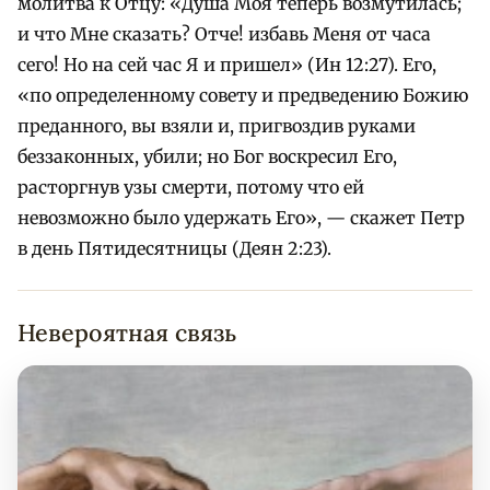
молитва к Отцу: «Душа Моя теперь возмутилась;
и что Мне сказать? Отче! избавь Меня от часа
сего! Но на сей час Я и пришел» (Ин 12:27). Его,
«по определенному совету и предведению Божию
преданного, вы взяли и, пригвоздив руками
беззаконных, убили; но Бог воскресил Его,
расторгнув узы смерти, потому что ей
невозможно было удержать Его», — скажет Петр
в день Пятидесятницы (Деян 2:23).
Невероятная связь