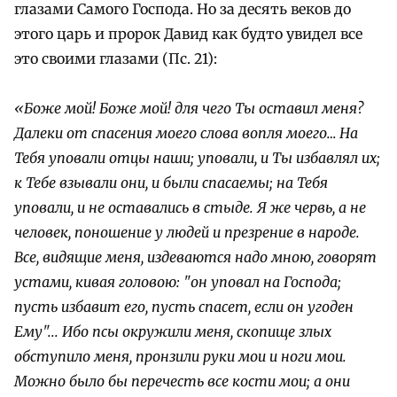
глазами Самого Господа. Но за десять веков до
этого царь и пророк Давид как будто увидел все
это своими глазами (Пс. 21):
«Боже мой! Боже мой! для чего Ты оставил меня?
Далеки от спасения моего слова вопля моего… На
Тебя уповали отцы наши; уповали, и Ты избавлял их;
к Тебе взывали они, и были спасаемы; на Тебя
уповали, и не оставались в стыде. Я же червь, а не
человек, поношение у людей и презрение в народе.
Все, видящие меня, издеваются надо мною, говорят
устами, кивая головою: "он уповал на Господа;
пусть избавит его, пусть спасет, если он угоден
Ему"... Ибо псы окружили меня, скопище злых
обступило меня, пронзили руки мои и ноги мои.
Можно было бы перечесть все кости мои; а они