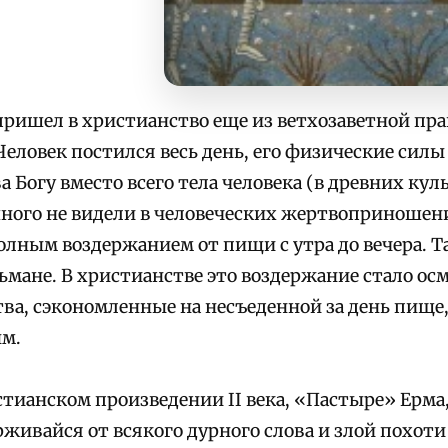
пришел в христианство еще из ветхозаветной пра
 Человек постился весь день, его физические сил
а Богу вместо всего тела человека (в древних кул
ного не видели в человеческих жертвоприношени
олным воздержанием от пищи с утра до вечера. Т
ьмане. В христианстве это воздержание стало ос
тва, сэкономленные на несъеденной за день пище,
м.
стианском произведении II века, «Пастыре» Ерма,
рживайся от всякого дурного слова и злой похоти 