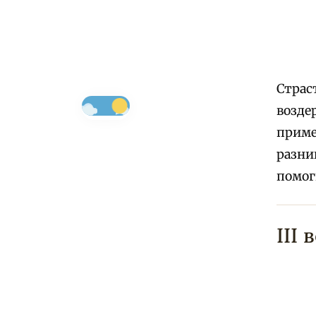
Страс
возде
приме
разни
помог
III 