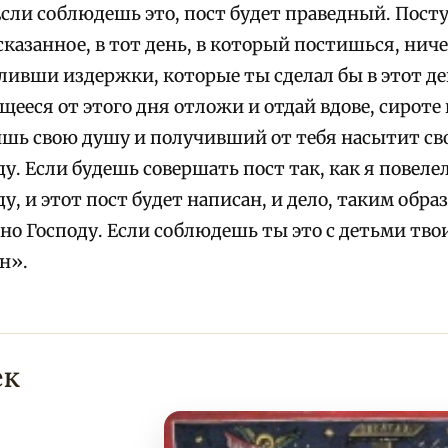
 Если соблюдешь это, пост будет праведный. Пос
казанное, в тот день, в который постишься, ничег
ливши издержки, которые ты сделал бы в этот де
щееся от этого дня отложи и отдай вдове, сироте
шь свою душу и получивший от тебя насытит сво
ду. Если будешь совершать пост так, как я повеле
ду, и этот пост будет написан, и дело, таким обр
дно Господу. Если соблюдешь ты это с детьми тво
н».
ек