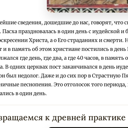
ейшие сведения, дошедшие до нас, говорят, что с
. Пасха праздновалась в один день с иудейской 
воскресении Христа, а о Его страданиях и смерти
т и в память об этом христиане постились в день
жался где день, где два, а где 40 часов, в памят
а. В одних церквах пост заканчивался в день иуде
 он был недолог. Даже и до сих пор в Страстную 
ничные песнопения. Это отголосок того периода, 
ались в один день.
вращаемся к древней практике