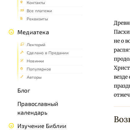
Контакты
Все платежи
Реквизиты
Древн
Медиатека
Пасхи
не о 
Лекторий
распя
Сделано в Предании
продол
Новинки
Христ
Популярное
везде
Авторы
празд
Блог
отмеч
Православный
календарь
Воз
Изучение Библии