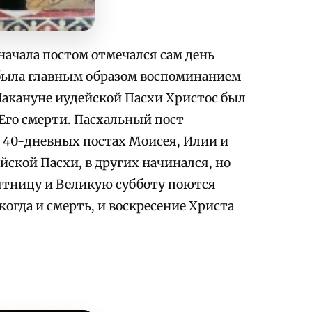
начала постом отмечался сам день
и была главным образом воспоминанием
. Накануне иудейской Пасхи Христос был
 Его смерти. Пасхальный пост
ь о 40-дневных постах Моисея, Илии и
йской Пасхи, в других начинался, но
Пятницу и Великую субботу поются
когда и смерть, и воскресение Христа