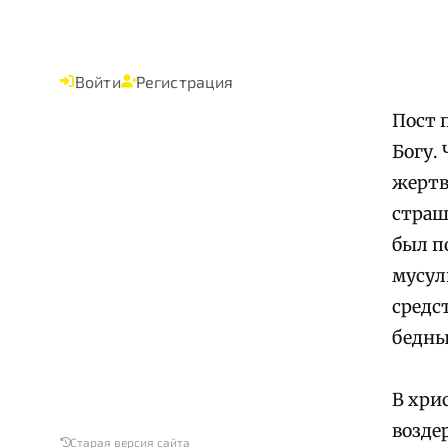
Войти
Регистрация
Пост 
Богу.
жертв
страш
был п
мусул
средс
бедны
В хри
возде
Старая версия сайта