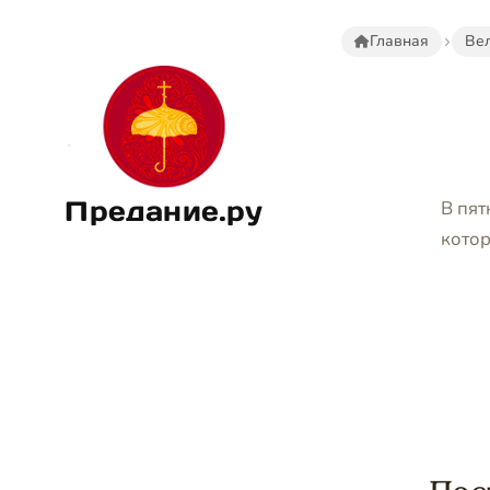
Главная
Вел
Предание.ру
В пят
котор