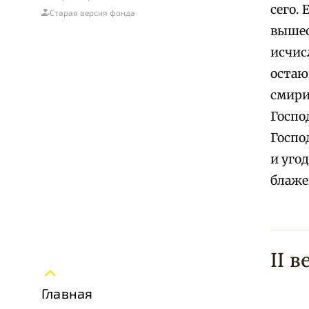
сего.
Старая версия фонда
вышес
исчис
остаю
смири
Госпо
Госпо
и уго
блаже
II в
Главная