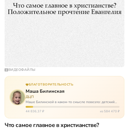
ВИДЕОФАЙЛЫ
БЛАГОТВОРИТЕЛЬНОСТЬ
Маша Билинская
ДЦП
Маше Билинской в каком-то смысле повезло: детский
церебральный паралич зацепил её не очень сильно. Но
всё-таки есть диагноз и есть немалые проблемы – Маша
44 836,37 ₽
из 584 470 ₽
неправильно ходит, и от т…
Что самое главное в христианстве?