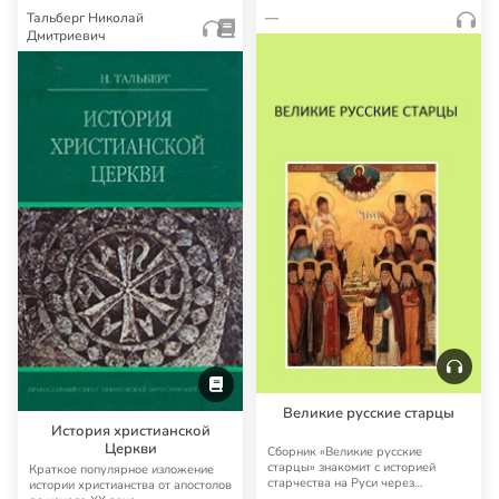
Тальберг Николай
—
Дмитриевич
Великие русские старцы
История христианской
Церкви
Сборник «Великие русские
старцы» знакомит с историей
Краткое популярное изложение
старчества на Руси через
истории христианства от апостолов
повествования житий ве…