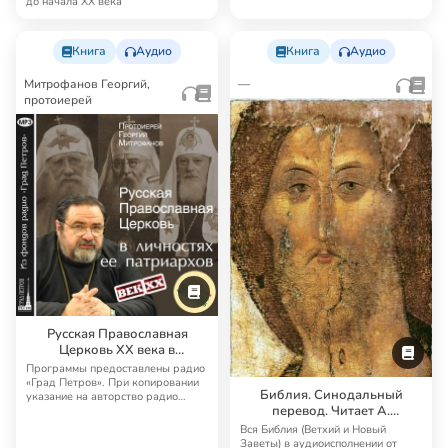
до начала XX века
Книга
Аудио
Книга
Аудио
Митрофанов Георгий,
—
протоиерей
Русская Православная
Церковь XX века в
личностях патриархов —
Программы предоставлены радио
радио «Град Петров»
«Град Петров». При копировании
Библия. Синодальный
указание на авторство радио
перевод. Читает А.
«Град Петро…
Бондаренко и И.
Вся Библия (Ветхий и Новый
Прудовский
Заветы) в аудиоисполнении от