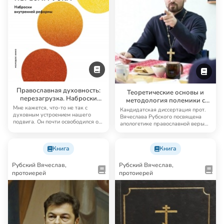
Православная духовность:
Теоретические основы и
перезагрузка. Наброски
методология полемики с
внутренней реформы
протестантизмом
Мне кажется, что-то не так с
Кандидатская диссертация прот.
духовным устроением нашего
Вячеслава Рубского посвящена
подвига. Он почти освободился от
апологетике православной веры
Бога как св…
перед лицо…
Книга
Книга
Рубский Вячеслав,
Рубский Вячеслав,
протоиерей
протоиерей