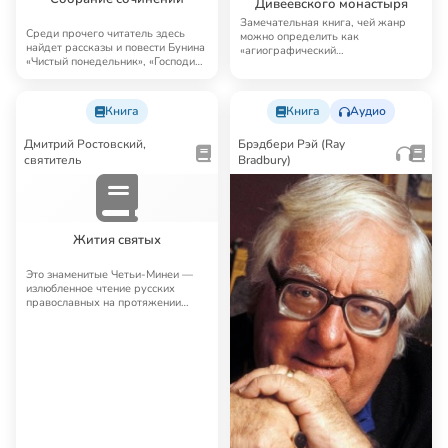
Дивеевского монастыря
Замечательная книга, чей жанр
Среди прочего читатель здесь
можно определить как
найдет рассказы и повести Бунина
«агиографический
«Чистый понедельник», «Господин
документальный роман». Во
из Сан…
многом…
Книга
Книга
Аудио
Дмитрий Ростовский,
Брэдбери Рэй (Ray
святитель
Bradbury)
Жития святых
Это знаменитые Четьи-Минеи —
излюбленное чтение русских
православных на протяжении
многих лет. Четьи…