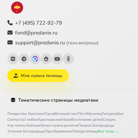
+7 (495) 722-92-79
fond@predanie.ru
support@predanie.ru
(техн.вопросы)
Мне нужна помощь
Тематические страницы медиатеки
Рождество Христово
Пасха
Великий пост
Пост
Молитва
Литургия
Бог
Святость
О любви
Христианский брак
Воспитание детей
Смерть
Как читать Библию
Зачем нужна религия
Покров Богородицы
Успение Богородицы
Преображение
Пятидесятница
Все темы →