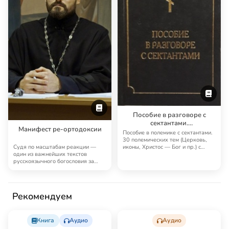
Пособие в разговоре с
сектантами.
Манифест ре-ортодоксии
Противосектантский
Пособие в полемике с сектантами.
блокнот
30 полемических тем (Церковь,
Судя по масштабам реакции —
иконы, Христос — Бог и пр.) с
один из важнейших текстов
цитатам…
русскоязычного богословия за
последнее время. …
Рекомендуем
Книга
Аудио
Аудио