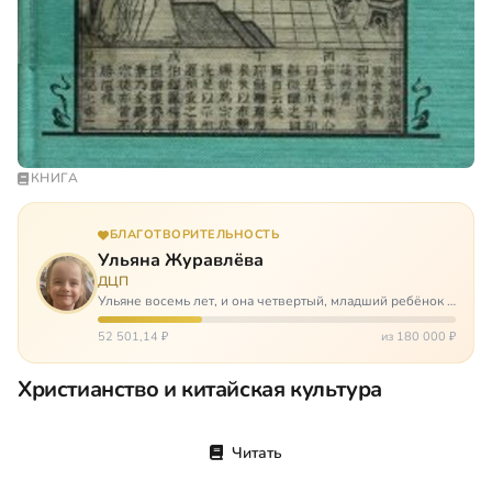
КНИГА
БЛАГОТВОРИТЕЛЬНОСТЬ
Ульяна Журавлёва
ДЦП
Ульяне восемь лет, и она четвертый, младший ребёнок в
многодетной семье. И с самого рождения Ульяну лечат.
Несколько операций, ежедневные процедуры,
52 501,14 ₽
из 180 000 ₽
длительные реабилитации и беско…
Христианство и китайская культура
Читать