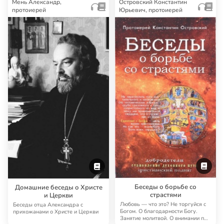
Мень Александр,
Островский Константин
протоиерей
Юрьевич, протоиерей
Беседы о борьбе со
Домашние беседы о Христе
страстями
и Церкви
Любовь — что это? Не торгуйся с
Беседы отца Александра с
Богом. О благодарности Богу.
прихожанами о Христе и Церкви
Занятие молитвой. О внимании при