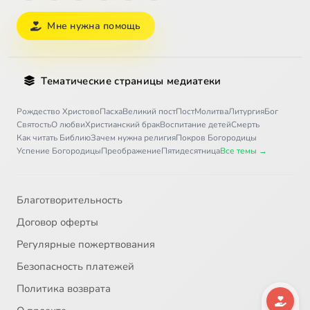
Мне нужна помощь
Тематические страницы медиатеки
Рождество Христово
Пасха
Великий пост
Пост
Молитва
Литургия
Бог
Святость
О любви
Христианский брак
Воспитание детей
Смерть
Как читать Библию
Зачем нужна религия
Покров Богородицы
Успение Богородицы
Преображение
Пятидесятница
Все темы →
Благотворительность
Договор оферты
Регулярные пожертвования
Безопасность платежей
Политика возврата