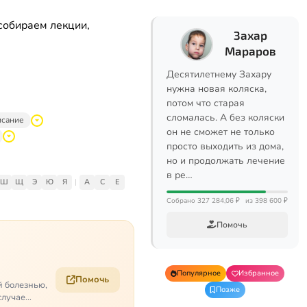
собираем лекции,
Захар
Мараров
Десятилетнему Захару
нужна новая коляска,
потом что старая
сломалась. А без коляски
исание
он не сможет не только
просто выходить из дома,
но и продолжать лечение
в ре…
Ш
Щ
Э
Ю
Я
|
A
C
E
Собрано 327 284,06 ₽
из 398 600 ₽
Помочь
Популярное
Избранное
Помочь
й болезнью,
Позже
случае