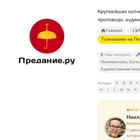
Крупнейшая колле
проповеди, аудио
Главная
М
Толкование на По
Наш лекторий
Предание.ру
Молитвословы. Богос
Художественная лите
Авторы:
А
Б
В
Г
H
I
L
M
N
P
БЛА
Наил
Болез
У двен
котора