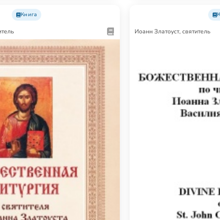
Книга
итель
Иоанн Златоуст, святитель