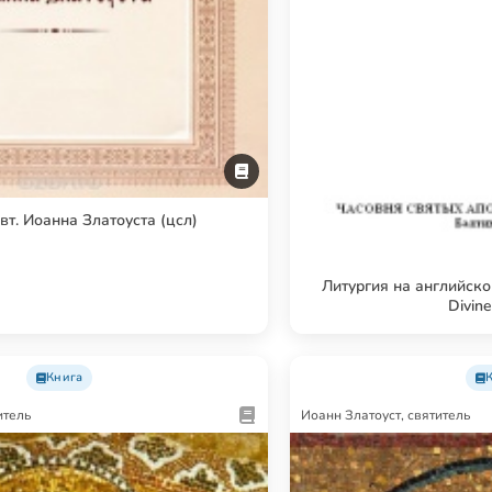
вт. Иоанна Златоуста (цсл)
Литургия на английско
Divine
Книга
итель
Иоанн Златоуст, святитель