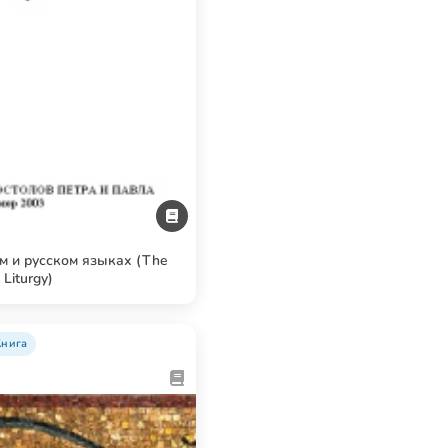
м и русском языках (The
 Liturgy)
Книга