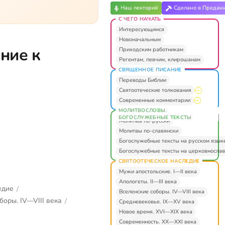
Наш лекторий
Сделано в Предан
С ЧЕГО НАЧАТЬ
Интересующимся
Новоначальным
ние к
Приходским работникам
Регентам, певчим, клирошанам
СВЯЩЕННОЕ ПИСАНИЕ
Переводы Библии
Святоотеческие толкования
Современные комментарии
МОЛИТВОСЛОВЫ.
БОГОСЛУЖЕБНЫЕ ТЕКСТЫ
Молитвы по-русски
Молитвы по-славянски
Богослужебные тексты на русском язык
Богослужебные тексты на церковнослав
СВЯТООТЕЧЕСКОЕ НАСЛЕДИЕ
Мужи апостольские. I—II века
Апологеты. II—III века
едие
/
Вселенские соборы. IV—VIII века
боры. IV—VIII века
/
Средневековье. IX—XV века
Новое время. XVI—XIX века
Современность. XX—XXI века