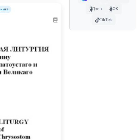
Дзен
OK
Книга
TikTok