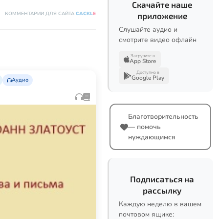
Скачайте наше
КОММЕНТАРИИ ДЛЯ САЙТА
CACKL
E
приложение
Слушайте аудио и
смотрите видео офлайн
Загрузите в
App Store
Доступно в
Google Play
Аудио
Благотворительность
— помочь
нуждающимся
Подписаться на
рассылку
Каждую неделю в вашем
почтовом ящике: