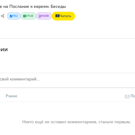
е на Послание к евреям. Беседы
Читать
FB2
EPUB
MOBI
рии
Ранее
П
Никто ещё не оставил комментариев, станьте первым.