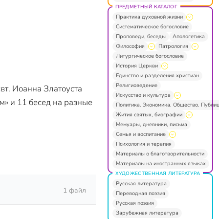
ПРЕДМЕТНЫЙ КАТАЛОГ
Практика духовной жизни
Систематическое богословие
Проповеди, беседы
Апологетика
Философия
Патрология
Литургическое богословие
История Церкви
Единство и разделения христиан
Религиоведение
свт. Иоанна Златоуста
Искусство и культура
м» и 11 бесед на разные
Политика. Экономика. Общество. Публи
Жития святых, биографии
Мемуары, дневники, письма
Семья и воспитание
Психология и терапия
Материалы о благотворительности
Материалы на иностранных языках
ХУДОЖЕСТВЕННАЯ ЛИТЕРАТУРА
Русская литература
1 файл
Переводная поэзия
Русская поэзия
Зарубежная литература