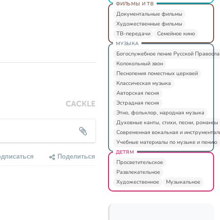
ФИЛЬМЫ И ТВ
Документальные фильмы
Художественные фильмы
ТВ-передачи
Семейное кино
МУЗЫКА
Богослужебное пение Русской Правосл
Колокольный звон
Песнопения поместных церквей
Классическая музыка
Авторская песня
Эстрадная песня
Этно, фольклор, народная музыка
Духовные канты, стихи, песни, романсы
Современная вокальная и инструментал
Учебные материалы по музыке и пению
ДЕТЯМ
одписаться
Поделиться
Просветительское
Развлекательное
Художественное
Музыкальное