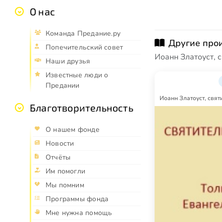
О нас
Команда Предание.ру
Другие про
Попечительский совет
Иоанн Златоуст, 
Наши друзья
Известные люди о
Предании
Иоанн Златоуст, свят
Благотворительность
О нашем фонде
Новости
Отчёты
Им помогли
Мы помним
Программы фонда
Мне нужна помощь