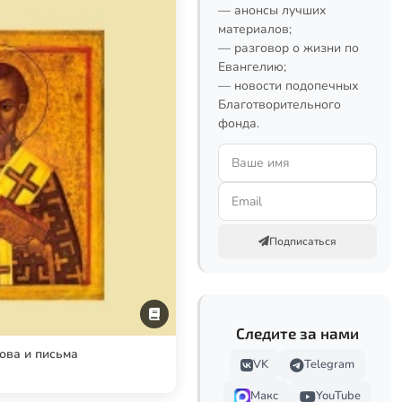
— анонсы лучших
материалов;
— разговор о жизни по
Евангелию;
— новости подопечных
Благотворительного
фонда.
Подписаться
Следите за нами
ова и письма
VK
Telegram
Макс
YouTube