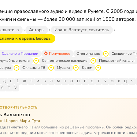
кция православного аудио и видео в Рунете. С 2005 года 
книги и фильмы — более 30 000 записей от 1500 авторов.
едиатека
Авторы
Иоанн Златоуст, святитель
слание к евреям. Беседы
Сделано в Предании
Популярное
С чего начать
Священное П
лужебные тексты
Святоотеческое наследие
Предметный каталог
ратура
Фильмы и ТВ
Музыка
Детям
Д
Е
Ё
Ж
З
И
К
Л
М
Н
О
П
Р
С
Т
У
Ф
Х
Ц
Ч
S
T
V
ГОТВОРИТЕЛЬНОСТЬ
ь Калыпетов
нь Шарко-Мари-Тута
адцатилетнего Наиля большие, но решаемые проблемы. Он болен редко
я ставит перед ним множество непростых задача, угрожая в противном 