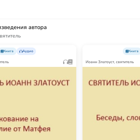
изведения автора
святитель
Книга
Аудио
Книга
итель
Иоанн Златоуст, святитель