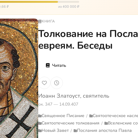
зацией и да…
,66 ₽
из 400 000 ₽
КНИГА
Толкование на Посла
евреям. Беседы
Читать
Иоанн Златоуст, святитель
ок. 347 — 14.09.407
Священное Писание
Святоотеческое насл
/
Святоотеческие толкования
Вселенские со
/
Новый Завет
Послания апостола Павла
/