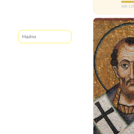
парали
306 129