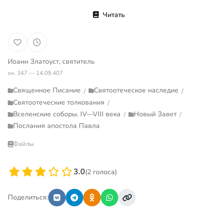
Читать
Иоанн Златоуст, святитель
ок. 347 — 14.09.407
Священное Писание
Святоотеческое наследие
/
/
Святоотеческие толкования
/
Вселенские соборы. IV—VIII века
Новый Завет
/
/
Послания апостола Павла
Файлы
3.0
(2 голоса)
Поделиться: