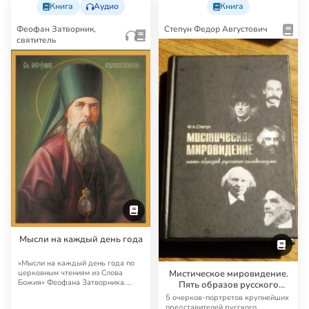
Книга
Аудио
Книга
Феофан Затворник,
Степун Федор Августович
святитель
Мысли на каждый день года
«Мысли на каждый день года по
церковным чтениям из Слова
Мистическое мировидение.
Божия» Феофана Затворника.
Пять образов русского
День за днем свя…
символизма
5 очерков-портретов крупнейших
представителей русского