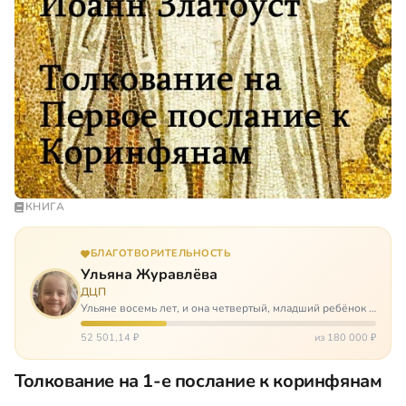
КНИГА
БЛАГОТВОРИТЕЛЬНОСТЬ
Ульяна Журавлёва
ДЦП
Ульяне восемь лет, и она четвертый, младший ребёнок в
многодетной семье. И с самого рождения Ульяну лечат.
Несколько операций, ежедневные процедуры,
52 501,14 ₽
из 180 000 ₽
длительные реабилитации и беско…
Толкование на 1-е послание к коринфянам