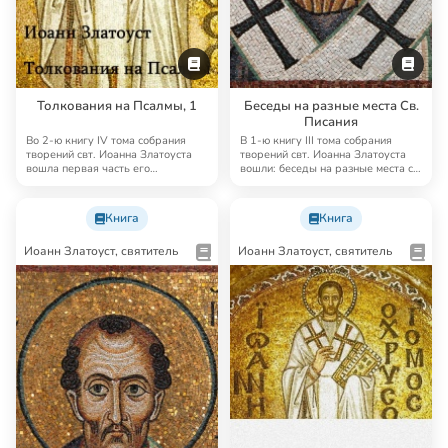
Толкования на Псалмы, 1
Беседы на разные места Св.
Писания
Во 2-ю книгу IV тома собрания
В 1-ю книгу III тома собрания
творений свт. Иоанна Златоуста
творений свт. Иоанна Златоуста
вошла первая часть его
вошли: беседы на разные места св.
толкований на Пс…
Писан…
Книга
Книга
Иоанн Златоуст, святитель
Иоанн Златоуст, святитель