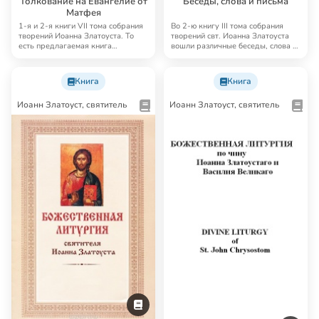
Толкование на Евангелие от
Беседы, слова и письма
Матфея
1-я и 2-я книги VII тома собрания
Во 2-ю книгу III тома собрания
творений Иоанна Златоуста. То
творений свт. Иоанна Златоуста
есть предлагаемая книга
вошли различные беседы, слова и
содержит пол…
письма…
Книга
Книга
Иоанн Златоуст, святитель
Иоанн Златоуст, святитель