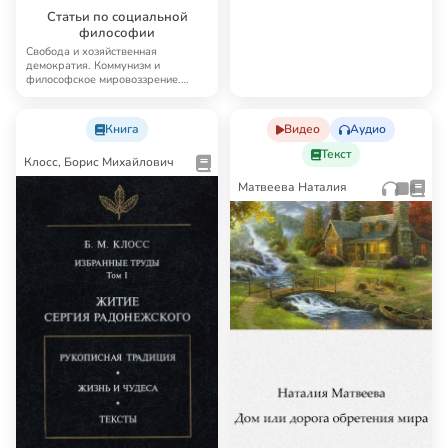
Статьи по социальной
философии
Свобода и хозяйственная
демократия. Коммунизм и
философское мировоззрение.
Экономический строй и инт…
Книга
Видео
Аудио
Текст
Клосс, Борис Михайлович
Матвеева Наталия