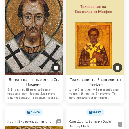
Беседы на разные места Св.
Толкование на Евангелие от
Писания
Матфея
В 1-ю книгу III тома собрания
1-я и 2-я книги VII тома собрания
творений свт. Иоанна Златоуста
творений Иоанна Златоуста. То
вошли: беседы на разные места св.
есть предлагаемая книга
Писан…
содержит пол…
Книга
Книга
Иоанн Златоуст, святитель
Харт Дэвид Бентли (David
Bentley Hart)