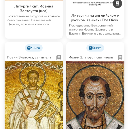
Литургия свт. Иоанна
Златоуста (цсл)
Литургия на английском и
Божественная литургия — главное
русском языках (The Divine
богослужение Православной
Церкви, во время которого
Liturgy)
Последование Божественной
совершается Таин…
литургии Иоанна Златоуста и
Василия Великого с параллельным
переводом на а…
Книга
Книга
Иоанн Златоуст, святитель
Иоанн Златоуст, святитель