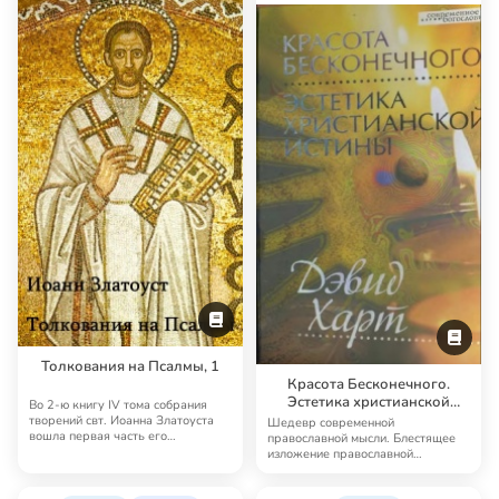
Толкования на Псалмы, 1
Красота Бесконечного.
Эстетика христианской
Во 2-ю книгу IV тома собрания
истины
творений свт. Иоанна Златоуста
Шедевр современной
вошла первая часть его
православной мысли. Блестящее
толкований на Пс…
изложение православной
догматики и христианской фил…