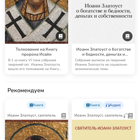
Толкование на Книгу
Иоанн Златоуст о богатстве
пророка Исайи
и бедности, деньгах и
собственности
В 1-ю книгу VI тома собрания
Собрание выписок из творений
творений свт. Иоанна Златоуста
Иоанна Златоуста на социально-
вошло его толкование на Книгу
экономические темы
пророка Ис…
Рекомендуем
Книга
Книга
Аудио
Иоанн Златоуст, святитель
Иоанн Златоуст, святитель