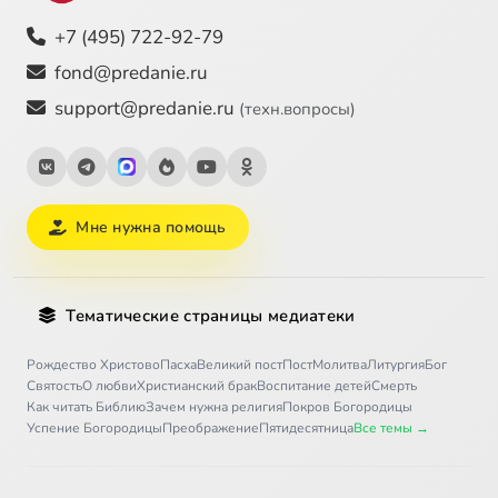
+7 (495) 722-92-79
fond@predanie.ru
support@predanie.ru
(техн.вопросы)
Мне нужна помощь
Тематические страницы медиатеки
Рождество Христово
Пасха
Великий пост
Пост
Молитва
Литургия
Бог
Святость
О любви
Христианский брак
Воспитание детей
Смерть
Как читать Библию
Зачем нужна религия
Покров Богородицы
Успение Богородицы
Преображение
Пятидесятница
Все темы →