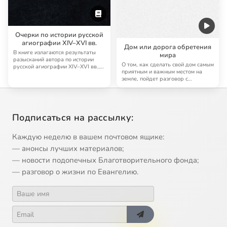
Очерки по истории русской
агиографии XIV–XVI вв.
Дом или дорога обретения
В книге излагаются результаты
мира
разысканий автора по истории
О том, как сделать свой дом самым
русской агиографии XIV–XVI вв.,
приятным и важным местом на
касающиес…
земле, пойдет разговор с
Наталией Матв…
Подписаться на рассылку:
Каждую неделю в вашем почтовом ящике:
— анонсы лучших материалов;
— новости подопечных Благотворительного фонда;
— разговор о жизни по Евангелию.