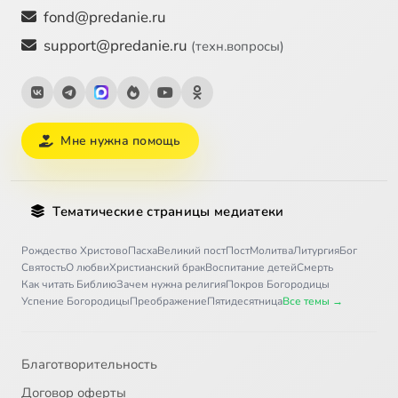
fond@predanie.ru
support@predanie.ru
(техн.вопросы)
Мне нужна помощь
Тематические страницы медиатеки
Рождество Христово
Пасха
Великий пост
Пост
Молитва
Литургия
Бог
Святость
О любви
Христианский брак
Воспитание детей
Смерть
Как читать Библию
Зачем нужна религия
Покров Богородицы
Успение Богородицы
Преображение
Пятидесятница
Все темы →
Благотворительность
Договор оферты