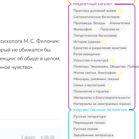
ПРЕДМЕТНЫЙ КАТАЛОГ
Практика духовной жизни
Систематическое богословие
Проповеди, беседы
Апологетика
Философия
Патрология
Литургическое богословие
сихолога М. С. Филоник:
История Церкви
Единство и разделения христиан
торый не обижался бы
Религиоведение
екции: об обиде в целом,
Искусство и культура
ное чувство».
Политика. Экономика. Общество. Публи
Жития святых, биографии
Мемуары, дневники, письма
Семья и воспитание
Психология и терапия
Материалы о благотворительности
Материалы на иностранных языках
ХУДОЖЕСТВЕННАЯ ЛИТЕРАТУРА
Русская литература
Переводная поэзия
Русская поэзия
Зарубежная литература
1 файл
1:26:26