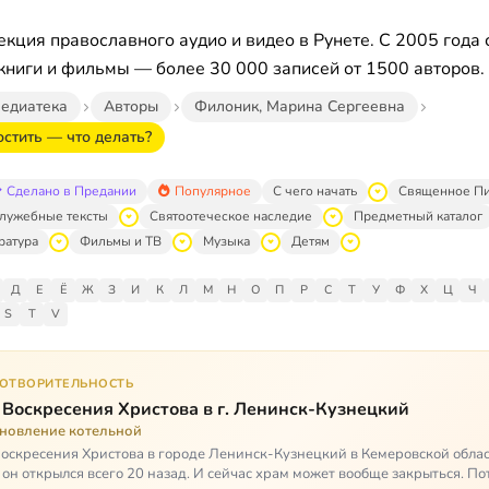
кция православного аудио и видео в Рунете. С 2005 года 
книги и фильмы — более 30 000 записей от 1500 авторов.
едиатека
Авторы
Филоник, Марина Сергеевна
остить — что делать?
Сделано в Предании
Популярное
С чего начать
Священное П
лужебные тексты
Святоотеческое наследие
Предметный каталог
ратура
Фильмы и ТВ
Музыка
Детям
Д
Е
Ё
Ж
З
И
К
Л
М
Н
О
П
Р
С
Т
У
Ф
Х
Ц
Ч
S
T
V
ГОТВОРИТЕЛЬНОСТЬ
 Воскресения Христова в г. Ленинск-Кузнецкий
ановление котельной
оскресения Христова в городе Ленинск-Кузнецкий в Кемеровской облас
 он открылся всего 20 назад. И сейчас храм может вообще закрыться. Пот