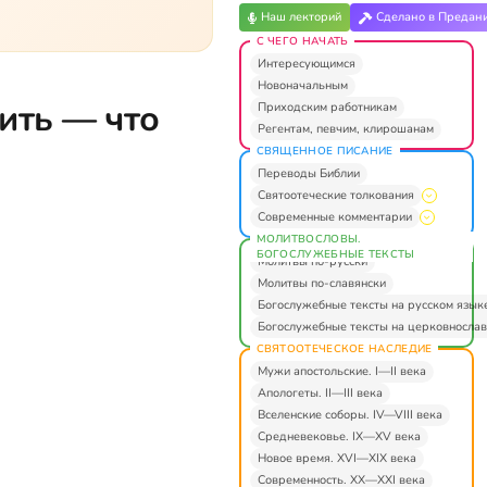
Наш лекторий
Сделано в Предан
С ЧЕГО НАЧАТЬ
Интересующимся
Новоначальным
тить — что
Приходским работникам
Регентам, певчим, клирошанам
СВЯЩЕННОЕ ПИСАНИЕ
Переводы Библии
Святоотеческие толкования
Современные комментарии
МОЛИТВОСЛОВЫ.
БОГОСЛУЖЕБНЫЕ ТЕКСТЫ
Молитвы по-русски
Молитвы по-славянски
Богослужебные тексты на русском язык
Богослужебные тексты на церковнослав
СВЯТООТЕЧЕСКОЕ НАСЛЕДИЕ
Мужи апостольские. I—II века
Апологеты. II—III века
Вселенские соборы. IV—VIII века
Средневековье. IX—XV века
Новое время. XVI—XIX века
Современность. XX—XXI века