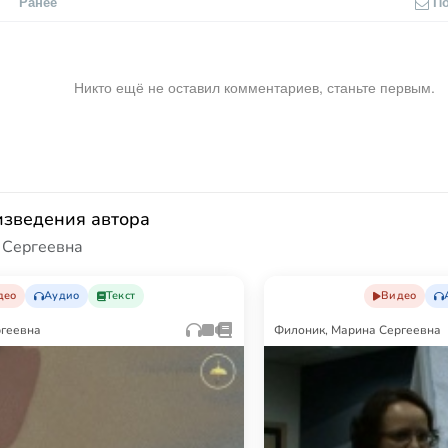
Ранее
П
Никто ещё не оставил комментариев, станьте первым.
изведения автора
 Сергеевна
део
Аудио
Текст
Видео
ргеевна
Филоник, Марина Сергеевна