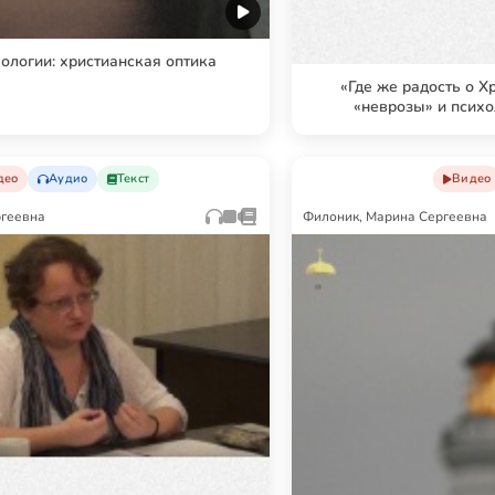
ологии: христианская оптика
«Где же радость о Х
«неврозы» и псих
део
Аудио
Текст
Видео
ргеевна
Филоник, Марина Сергеевна