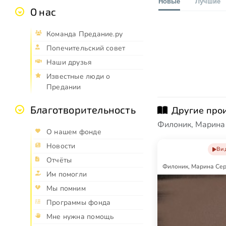
Новые
Лучшие
О нас
Команда Предание.ру
Попечительский совет
Наши друзья
Известные люди о
Предании
Благотворительность
Другие про
Филоник, Марина
О нашем фонде
Новости
Ви
Отчёты
Филоник, Марина Се
Им помогли
Мы помним
Программы фонда
Мне нужна помощь