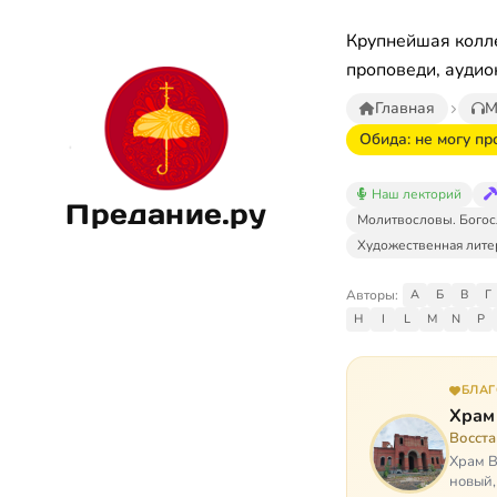
Крупнейшая колле
проповеди, аудио
Главная
М
Обида: не могу пр
Наш лекторий
Предание.ру
Молитвословы. Богос
Художественная лите
Авторы:
А
Б
В
Г
H
I
L
M
N
P
БЛА
Храм
Восст
Храм В
новый,