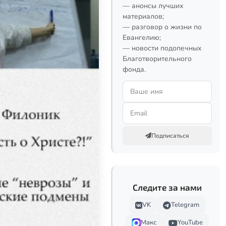
— анонсы лучших
материалов;
— разговор о жизни по
Евангелию;
— новости подопечных
Благотворительного
фонда.
Подписаться
Следите за нами
VK
Telegram
Макс
YouTube