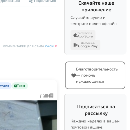
одписаться
Поделиться
Скачайте наше
приложение
Слушайте аудио и
смотрите видео офлайн
Загрузите в
App Store
Доступно в
Google Play
КОММЕНТАРИИ ДЛЯ САЙТА
CACKL
E
Благотворительность
— помочь
нуждающимся
Аудио
Текст
Подписаться на
рассылку
Каждую неделю в вашем
почтовом ящике: