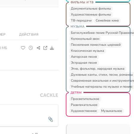
ФИЛЬМЫ И ТВ
Документальные фильмы
Художественные фильмы
ТВ-передачи
Семейное кино
МУЗЫКА
Богослужебное пение Русской Правосл
МЕР
ДЕЙСТВИЯ
Колокольный звон
Песнопения поместных церквей
0 МБ
Классическая музыка
Авторская песня
Эстрадная песня
Этно, фольклор, народная музыка
Духовные канты, стихи, песни, романсы
Современная вокальная и инструментал
Учебные материалы по музыке и пению
ДЕТЯМ
Просветительское
Развлекательное
Художественное
Музыкальное