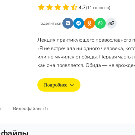
4.7
(11 голосов)
Поделиться:
Лекция практикующего православного п
«Я не встречала ни одного человека, ко
или не мучился от обиды. Первая часть л
как она появляется. Обида — не врожден
Подробнее
Видеофайлы
)
(1)
офайлы