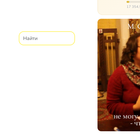
Сибир
17 354,