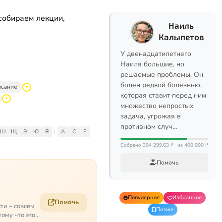
собираем лекции,
Наиль
Калыпетов
У двенадцатилетнего
Наиля большие, но
решаемые проблемы. Он
болен редкой болезнью,
исание
которая ставит перед ним
множество непростых
задача, угрожая в
противном случ…
Ш
Щ
Э
Ю
Я
|
A
C
E
Собрано 304 299,63 ₽
из 400 000 ₽
Помочь
Популярное
Избранное
Помочь
ти – совсем
Позже
ому что это