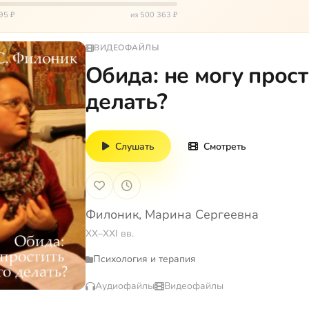
ь,…
95 ₽
из 500 363 ₽
ВИДЕОФАЙЛЫ
Обида: не могу прос
делать?
Слушать
Смотреть
Филоник, Марина Сергеевна
XX–XXI вв.
Психология и терапия
Аудиофайлы
Видеофайлы