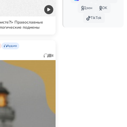
Дзен
OK
TikTok
ристе?!» Православные
ологические подмены
Аудио