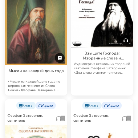
Взыщите Господа!
Избранные слова и
поучения
Аудиоверсия нескольких творений
святителя Феофана Затворника:
Мысли на каждый день года
«Два слова о святом таинстве
крещения»…
«Мысли на каждый день года по
церковным чтениям из Слова
Божия» Феофана Затворника.
День за днем свя…
Книга
Аудио
Книга
Аудио
Феофан Затворник,
Феофан Затворник,
святитель
святитель