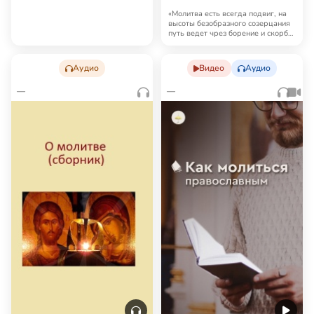
молитвами (н…
«Молитва есть всегда подвиг, на
высоты безобразного созерцания
путь ведет чрез борение и скорбь;
но …
Аудио
Видео
Аудио
—
—