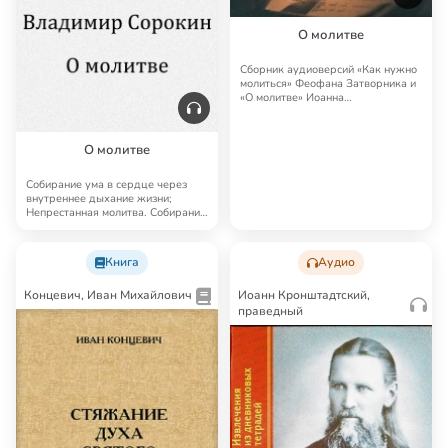
О молитве
Сборник аудиоверсий «Как нужно
молиться» Феофана Затворника и
«О молитве» Иоанна
Кронштадского с пре…
О молитве
Собирание ума в сердце через
внутреннее дыхание жизни;
Непрестанная молитва. Собирание
человека и об…
Книга
Аудио
Концевич, Иван Михайлович
Иоанн Кронштадтский,
праведный