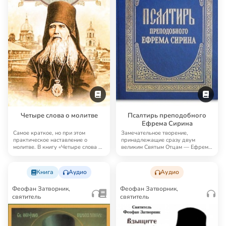
Четыре слова о молитве
Псалтирь преподобного
Ефрема Сирина
Самое краткое, но при этом
Замечательное творение,
практическое наставление о
принадлежащие сразу двум
молитве. В книгу «Четыре слова о
великим Святым Отцам — Ефрему
молитве» Феоф…
Сирину (как автору те…
Книга
Аудио
Аудио
Феофан Затворник,
Феофан Затворник,
святитель
святитель