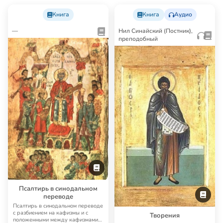
Книга
Книга
Аудио
—
Нил Синайский (Постник),
преподобный
Псалтирь в синодальном
переводе
Псалтирь в синодальном переводе
с разбиением на кафизмы и с
Творения
положенными между кафизмами