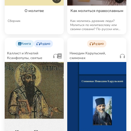
О молитве
Как молиться православным
Сборник
Как молились древние люди?
Молиться по молитвослову или
своими словами? По-русски или
по-церковносла…
Книга
Аудио
Аудио
Каллист и Игнатий
Никодим Карульский,
Ксанфопулы, святые
схимонах