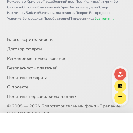
Рождество Христово
Пасха
Великий пост
Пост
Молитва
Литургия
Бог
Святость
О любви
Христианский брак
Воспитание детей
Смерть
Как читать Библию
Зачем нужна религия
Покров Богородицы
Успение Богородицы
Преображение
Пятидесятница
Все темы →
Благотворительность
Договор оферты
Регулярные пожертвования
Безопасность платежей
Политика возврата
О проекте
Политика персональных данных
© 2008 — 2026 Благотворительный фонд «Предание»
НКО №7712031589
Выберите трек
Пожертвование согласно ст.582 ГК РФ. Без налога
Феофан Затворник, святитель
(НДС)