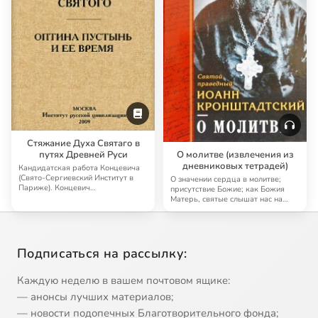
Стяжание Духа Святаго в
путях Древней Руси
О молитве (извлечения из
дневниковых тетрадей)
Кандидатская работа Концевича
(Свято-Сергиевский Институт в
О значении сердца в молитве;
Париже). Концевич
присутствие Божие; как Божия
последовательно разбир…
Матерь, святые слышат нас на
молитве; как …
Подписаться на рассылку:
Каждую неделю в вашем почтовом ящике:
— анонсы лучших материалов;
— новости подопечных Благотворительного фонда;