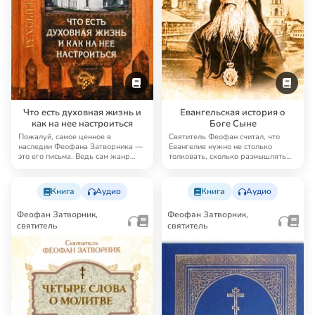
Что есть духовная жизнь и
Евангельская история о
как на нее настроиться
Боге Сыне
Пожалуй, самое ценное в
Святитель Феофан считал, что
наследии Феофана Затворника —
Евангелие нужно не столько
это его письма. Ведь сам жанр
толковать, сколько размышлять
письма предполаг…
над ним. Плодо…
Книга
Аудио
Книга
Аудио
Феофан Затворник,
Феофан Затворник,
святитель
святитель