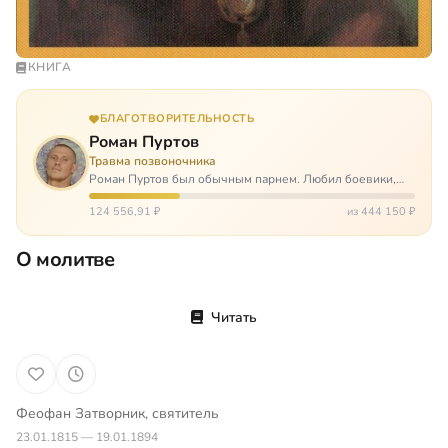
КНИГА
БЛАГОТВОРИТЕЛЬНОСТЬ
Роман Пуртов
Травма позвоночника
Роман Пуртов был обычным парнем. Любил боевики,
хорошие автомобили, был не дурак поиграть в комп,
любил жену и обожал дочь. А потом, будучи
124 556,91 ₽
из 444 150 ₽
пассажиром, разбился в автоаварии и тепе…
О молитве
Читать
Феофан Затворник, святитель
23.01.1815 — 19.01.1894