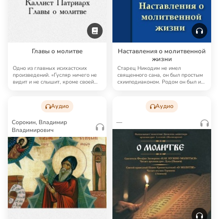
Главы о молитве
Наставления о молитвенной
жизни
Одно из главных исихастских
Старец Никодим не имел
произведений. «Гусляр ничего не
священного сана, он был простым
видит и не слышит, кроме своей
схииподиаконом. Родом он был из
мелодии, …
простого наро…
Аудио
Аудио
Сорокин, Владимир
—
Владимирович