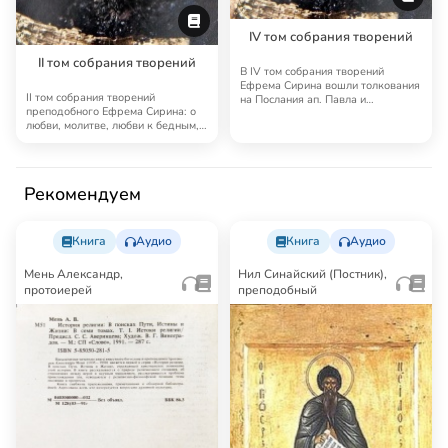
IV том собрания творений
II том собрания творений
В IV том собрания творений
Ефрема Сирина вошли толкования
II том собрания творений
на Послания ап. Павла и
преподобного Ефрема Сирина: о
Четвероевангелие.
любви, молитве, любви к бедным,
посте, суете …
Рекомендуем
Книга
Аудио
Книга
Аудио
Мень Александр,
Нил Синайский (Постник),
протоиерей
преподобный