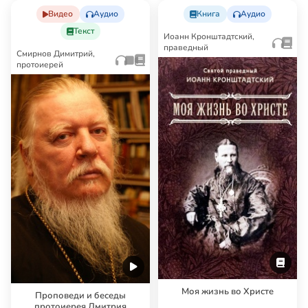
Видео
Аудио
Книга
Аудио
Текст
Иоанн Кронштадтский,
праведный
Смирнов Димитрий,
протоиерей
Моя жизнь во Христе
Проповеди и беседы
протоиерея Дмитрия