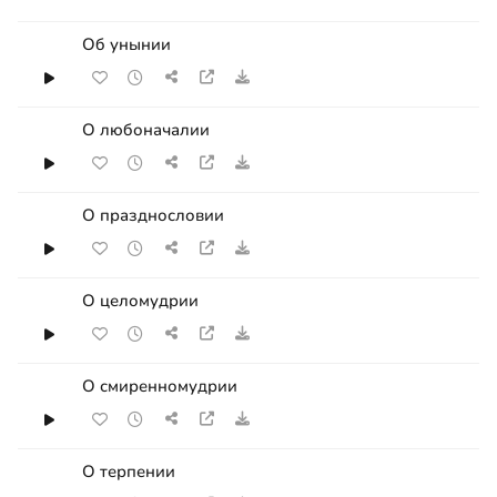
Об унынии
О любоначалии
О празднословии
О целомудрии
О смиренномудрии
О терпении