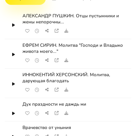
АЛЕКСАНДР ПУШКИН. Отцы пустынники и
жены непорочны...
ЕФРЕМ СИРИН. Молитва "Господи и Владыко
живота моего..."
ИННОКЕНТИЙ ХЕРСОНСКИЙ. Молитва,
дарующая благодать
Дух праздности не даждь ми
Врачевство от уныния