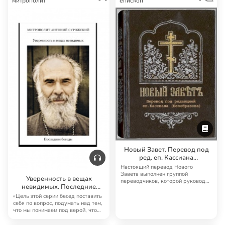
митрополит
епископ
Новый Завет. Перевод под
ред. еп. Кассиана
(Безобразова)
Настоящий перевод Нового
Завета выполнен группой
Уверенность в вещах
переводчиков, которой руководил
невидимых. Последние
известный русский б…
беседы
«Цель этой серии бесед поставить
себя по вопрос, подумать над тем,
что мы понимаем под верой, что
зн…