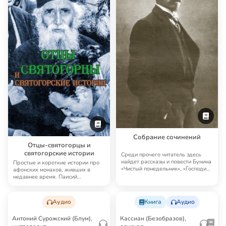
Собрание сочинений
Отцы-святогорцы и
святогорские истории
Среди прочего читатель здесь
найдет рассказы и повести Бунина
Простые и короткие истории про
«Чистый понедельник», «Господин
афонских монахов, живших в
из Сан…
недавнее время. Паисий
Святогорец рассказы…
Аудио
Книга
Аудио
Антоний Сурожский (Блум),
Кассиан (Безобразов),