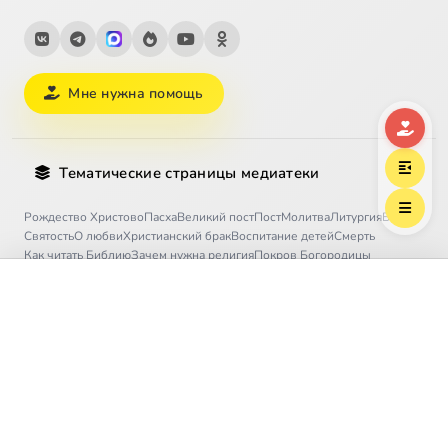
Мне нужна помощь
Тематические страницы медиатеки
Рождество Христово
Пасха
Великий пост
Пост
Молитва
Литургия
Бог
Святость
О любви
Христианский брак
Воспитание детей
Смерть
Как читать Библию
Зачем нужна религия
Покров Богородицы
Успение Богородицы
Преображение
Пятидесятница
Все темы →
Выберите трек
Ефрем Сирин, преподобный
Благотворительность
Договор оферты
Регулярные пожертвования
Безопасность платежей