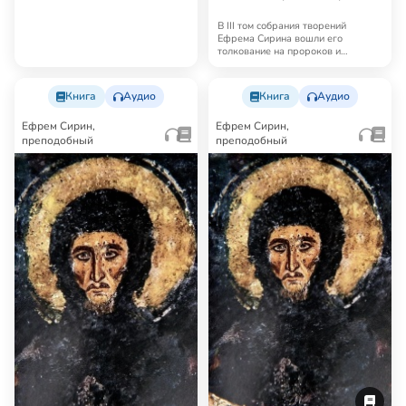
В III том собрания творений
Ефрема Сирина вошли его
толкование на пророков и
Пятикнижие. Также некот…
Книга
Аудио
Книга
Аудио
Ефрем Сирин,
Ефрем Сирин,
преподобный
преподобный