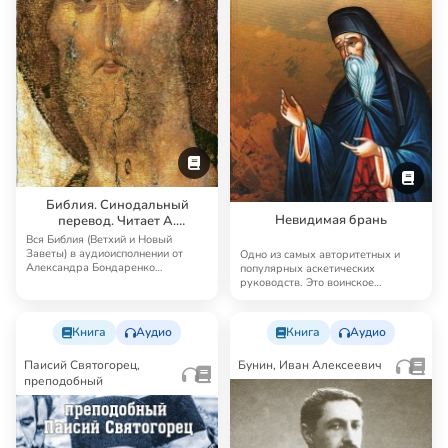
Библия. Синодальный
Невидимая брань
перевод. Читает А.
Бондаренко и И.
Вся Библия (Ветхий и Новый
Прудовский
Заветы) в аудиоисполнении от
Одно из самых авторитетных и
Александра Бондаренко
популярных аскетических
Синодальный перевод — …
руководств. Это воинское
руководство в той «вой…
Книга
Аудио
Книга
Аудио
Паисий Святогорец,
Бунин, Иван Алексеевич
преподобный