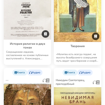
История религии в двух
Творения
томах
Сокращенное издание,
«Молитва есть всегда подвиг, на
составленное на основе публичных
высоты безобразного созерцания
выступлений о. Александра,
путь ведет чрез борение и скорбь;
предназначено для у…
но …
Книга
Аудио
Книга
Аудио
—
Никодим Святогорец,
преподобный