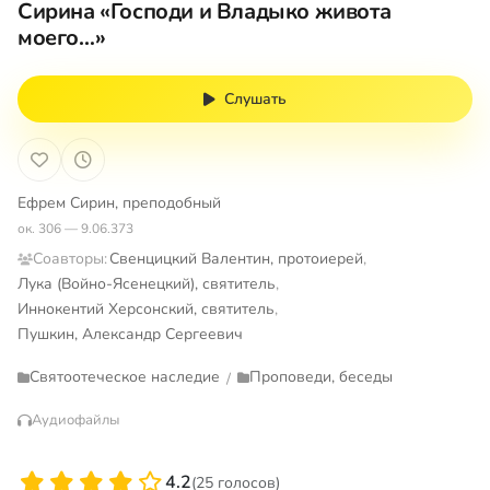
Сирина «Господи и Владыко живота
моего…»
Слушать
Ефрем Сирин, преподобный
ок. 306 — 9.06.373
Соавторы:
Свенцицкий Валентин, протоиерей
,
Лука (Войно-Ясенецкий), святитель
,
Иннокентий Херсонский, святитель
,
Пушкин, Александр Сергеевич
Святоотеческое наследие
Проповеди, беседы
/
Аудиофайлы
4.2
(25 голосов)