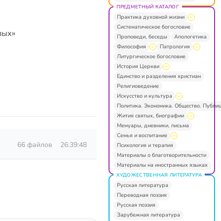
ПРЕДМЕТНЫЙ КАТАЛОГ
Практика духовной жизни
Систематическое богословие
вых»
Проповеди, беседы
Апологетика
Философия
Патрология
Литургическое богословие
История Церкви
Единство и разделения христиан
Религиоведение
Искусство и культура
Политика. Экономика. Общество. Публи
Жития святых, биографии
Мемуары, дневники, письма
Семья и воспитание
66 файлов
26:39:48
Психология и терапия
Материалы о благотворительности
Материалы на иностранных языках
ХУДОЖЕСТВЕННАЯ ЛИТЕРАТУРА
Русская литература
Переводная поэзия
Русская поэзия
Зарубежная литература