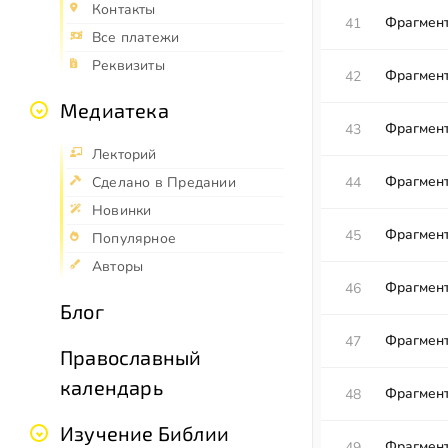
Контакты
Фрагмент
41
Все платежи
Реквизиты
Фрагмент
42
Медиатека
Фрагмент
43
Лекторий
Фрагмент
44
Сделано в Предании
Новинки
Фрагмент
45
Популярное
Авторы
Фрагмент
46
Блог
Фрагмент
47
Православный
календарь
Фрагмент
48
Изучение Библии
Фрагмент
49