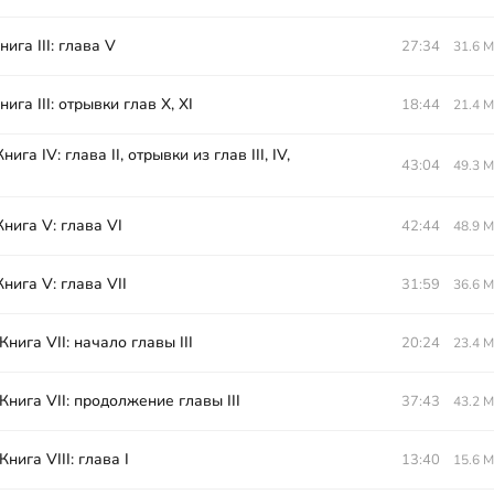
нига III: глава V
27:34
31.6 
нига III: отрывки глав X, XI
18:44
21.4 
Книга IV: глава II, отрывки из глав III, IV,
43:04
49.3 
 Книга V: глава VI
42:44
48.9 
 Книга V: глава VII
31:59
36.6 
 Книга VII: начало главы III
20:24
23.4 
. Книга VII: продолжение главы III
37:43
43.2 
 Книга VIII: глава I
13:40
15.6 