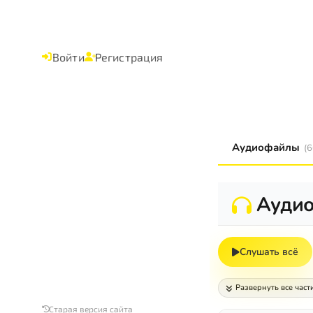
Войти
Регистрация
Аудиофайлы
(6
Ауди
Слушать всё
Развернуть все част
Старая версия сайта