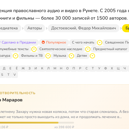
кция православного аудио и видео в Рунете. С 2005 года 
книги и фильмы — более 30 000 записей от 1500 авторов.
едиатека
Авторы
Достоевский, Федор Михайлович
Б
Сделано в Предании
Популярное
С чего начать
Священное П
лужебные тексты
Святоотеческое наследие
Предметный каталог
ратура
Фильмы и ТВ
Музыка
Детям
Д
Е
Ё
Ж
З
И
К
Л
М
Н
О
П
Р
С
Т
У
Ф
Х
Ц
Ч
S
T
V
ГОТВОРИТЕЛЬНОСТЬ
р Мараров
летнему Захару нужна новая коляска, потом что старая сломалась. А без
жет не только просто выходить из дома, но и продолжать лечение в
литационных центр…
,06 ₽
из 398 600 ₽