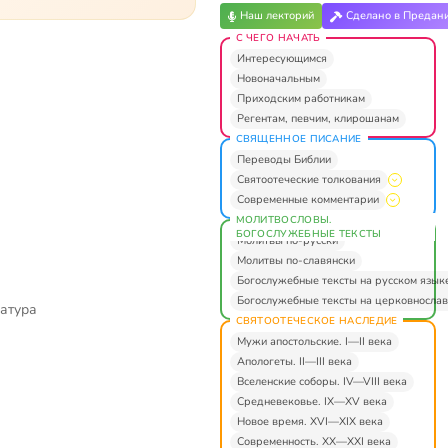
Наш лекторий
Сделано в Предан
С ЧЕГО НАЧАТЬ
Интересующимся
Новоначальным
Приходским работникам
Регентам, певчим, клирошанам
СВЯЩЕННОЕ ПИСАНИЕ
Переводы Библии
Святоотеческие толкования
Современные комментарии
МОЛИТВОСЛОВЫ.
БОГОСЛУЖЕБНЫЕ ТЕКСТЫ
Молитвы по-русски
Молитвы по-славянски
Богослужебные тексты на русском язык
Богослужебные тексты на церковнослав
ратура
СВЯТООТЕЧЕСКОЕ НАСЛЕДИЕ
Мужи апостольские. I—II века
Апологеты. II—III века
Вселенские соборы. IV—VIII века
Средневековье. IX—XV века
Новое время. XVI—XIX века
Современность. XX—XXI века