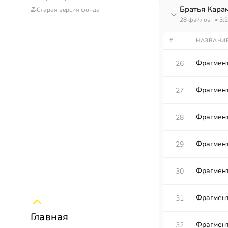
Братья Кара
Старая версия фонда
28 файлов
• 3:
#
НАЗВАНИ
Фрагмент
26
Фрагмент
27
Фрагмент
28
Фрагмент
29
Фрагмент
30
Фрагмент
31
Главная
Фрагмент
32