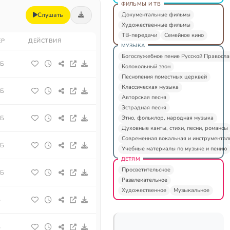
ФИЛЬМЫ И ТВ
Документальные фильмы
Слушать
Художественные фильмы
ТВ-передачи
Семейное кино
ЕР
ДЕЙСТВИЯ
МУЗЫКА
Богослужебное пение Русской Правосл
МБ
Колокольный звон
Песнопения поместных церквей
Классическая музыка
МБ
Авторская песня
Эстрадная песня
Этно, фольклор, народная музыка
МБ
Духовные канты, стихи, песни, романсы
Современная вокальная и инструментал
МБ
Учебные материалы по музыке и пению
ДЕТЯМ
Просветительское
МБ
Развлекательное
Художественное
Музыкальное
Б
Б