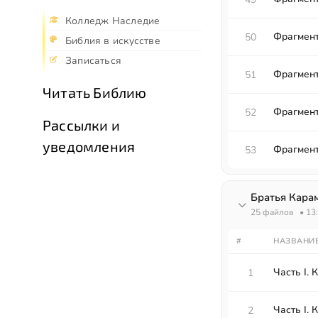
Колледж Наследие
Фрагмент
50
Библия в искусстве
Записаться
Фрагмент
51
Читать Библию
Фрагмент
52
Рассылки и
уведомления
Фрагмент
53
Братья Кара
25 файлов
• 13
#
НАЗВАНИ
Часть I. Кн
1
Часть I. К
2