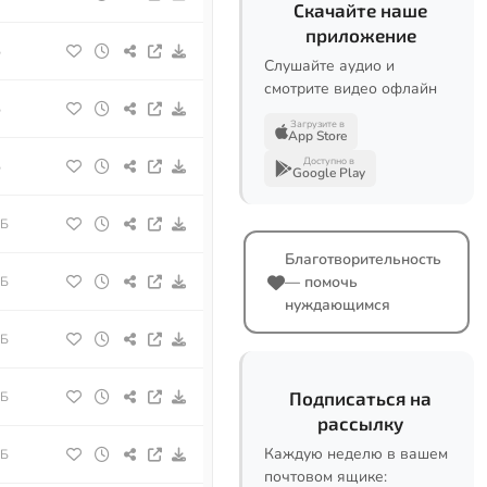
Скачайте наше
приложение
Б
Слушайте аудио и
смотрите видео офлайн
Б
Загрузите в
App Store
Доступно в
Б
Google Play
МБ
Благотворительность
— помочь
МБ
нуждающимся
МБ
Подписаться на
МБ
рассылку
Каждую неделю в вашем
МБ
почтовом ящике: