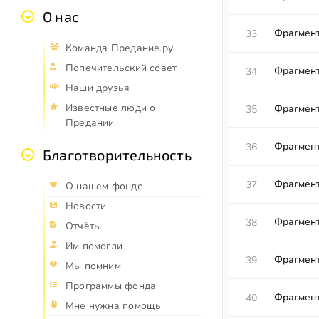
О нас
Фрагмент
33
Команда Предание.ру
Попечительский совет
Фрагмент
34
Наши друзья
Известные люди о
Фрагмент
35
Предании
Фрагмент
36
Благотворительность
Фрагмент
37
О нашем фонде
Новости
Фрагмент
38
Отчёты
Им помогли
Фрагмент
39
Мы помним
Программы фонда
Фрагмент
40
Мне нужна помощь