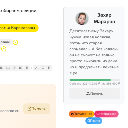
собираем лекции,
Захар
Мараров
ратья Карамазовы
Десятилетнему Захару
нужна новая коляска,
исание
потом что старая
сломалась. А без коляски
он не сможет не только
просто выходить из дома,
но и продолжать лечение
Ш
Щ
Э
Ю
Я
|
A
C
E
в ре…
Собрано 326 719,06 ₽
из 398 600 ₽
Помочь
Помочь
 коляски он
Популярное
Избранное
Позже