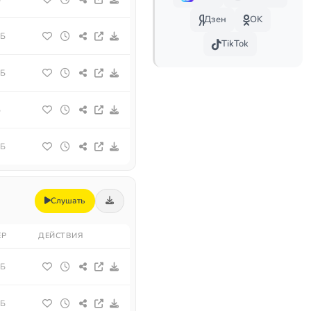
Дзен
OK
МБ
TikTok
МБ
Б
МБ
Слушать
ЕР
ДЕЙСТВИЯ
МБ
МБ