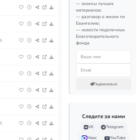
— анонсы лучших
Б
материалов;
— разговор о жизни по
Евангелию;
Б
— новости подопечных
Благотворительного
МБ
фонда.
Б
Б
Подписаться
Б
Б
Следите за нами
МБ
VK
Telegram
Макс
YouTube
Б