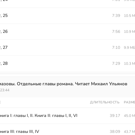
, 25
7:39
10.5 
, 26
7:56
10.9 
, 27
7:10
9.9 М
, 28
7:29
10.3 
мазовы. Отдельные главы романа. Читает Михаил Ульянов
:23:44
Е
ДЛИТЕЛЬНОСТЬ
РАЗМ
ига I: главы I, II. Книга II: главы I, II, VI
39:17
45.0 
нига III: главы III, IV
38:09
43.7 