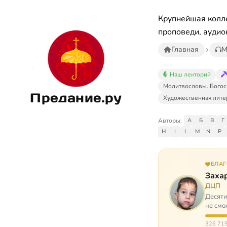
Крупнейшая колле
проповеди, аудио
Главная
М
Наш лекторий
Молитвословы. Богос
Предание.ру
Художественная лите
Авторы:
А
Б
В
Г
H
I
L
M
N
P
БЛА
Заха
ДЦП
Десяти
не смо
реаби
326 719