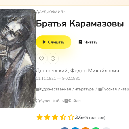
АУДИОФАЙЛЫ
Братья Карамазовы
Слушать
Читать
Достоевский, Федор Михайлович
11.11.1821 — 9.02.1881
Художественная литература
Русская лите
/
Аудиофайлы
Файлы
3.6
(65 голосов)