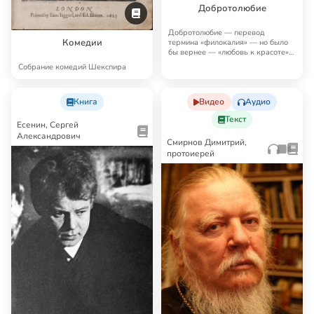
Добротолюбие
Добротолюбие — перевод
Комедии
термина «филокалия» — но было
бы вернее — «любовь к красоте»,
любокрасие. Ант…
Собрание комедий Шекспира
Книга
Видео
Аудио
Текст
Есенин, Сергей
Александрович
Смирнов Димитрий,
протоиерей