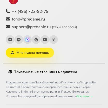
+7 (495) 722-92-79
fond@predanie.ru
support@predanie.ru
(техн.вопросы)
Мне нужна помощь
Тематические страницы медиатеки
Рождество Христово
Пасха
Великий пост
Пост
Молитва
Литургия
Бог
Святость
О любви
Христианский брак
Воспитание детей
Смерть
Как читать Библию
Зачем нужна религия
Покров Богородицы
Успение Богородицы
Преображение
Пятидесятница
Все темы →