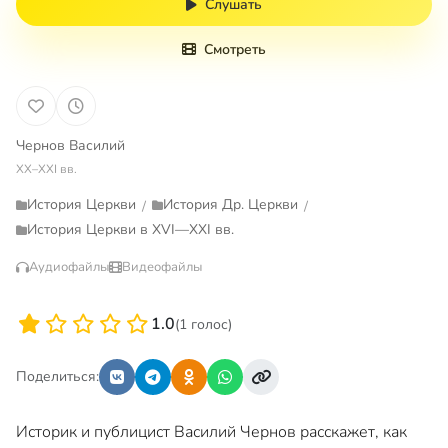
Слушать
Смотреть
Чернов Василий
XX–XXI вв.
История Церкви
История Др. Церкви
/
/
История Церкви в XVI—XXI вв.
Аудиофайлы
Видеофайлы
1.0
(1 голос)
Поделиться:
Историк и публицист Василий Чернов расскажет, как