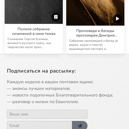
Полное собрание
Проповеди и беседы
сочинений в семи томах
протоиерея Дмитрия
Сочинения Сергея Есенина,
Смирнова
Собрание проповедей и бесед (в
великого русского поэта, чье
видео, аудио и тексте)
творчество носит ярко
выдающегося пастыря и
религиозный, но притом …
проповедника наших дней …
Подписаться на рассылку:
Каждую неделю в вашем почтовом ящике:
— анонсы лучших материалов;
— новости подопечных Благотворительного фонда;
— разговор о жизни по Евангелию.