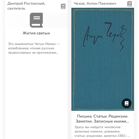
Дмитрий Ростовский,
Чехов, Антон Павлович
святитель
Жития святых
Это знаменитые Четьи-Минеи —
излюбленное чтение русских
православных на протяжении
многих лет. Четьи…
Письма. Статьи. Рецензии.
Заметки. Записные книжки.
Дневники
Здесь вы найдете чеховские
записные книжки, дневники,
статьи, рецензии, заметки 1881-