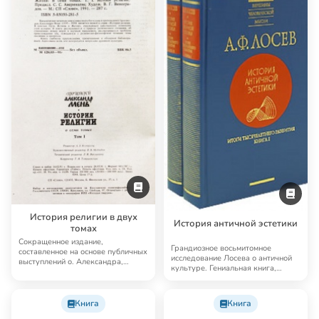
История религии в двух
История античной эстетики
томах
Сокращенное издание,
Грандиозное восьмитомное
составленное на основе публичных
исследование Лосева о античной
выступлений о. Александра,
культуре. Гениальная книга,
предназначено для у…
далеко выходящая…
Книга
Книга