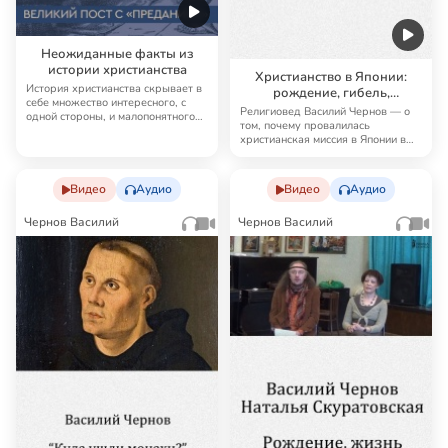
Неожиданные факты из
истории христианства
Христианство в Японии:
История христианства скрывает в
рождение, гибель,
себе множество интересного, с
воскресение
Религиовед Василий Чернов — о
одной стороны, и малопонятного
том, почему провалилась
— с дру…
христианская миссия в Японии в
XVII в.
Видео
Аудио
Видео
Аудио
Чернов Василий
Чернов Василий