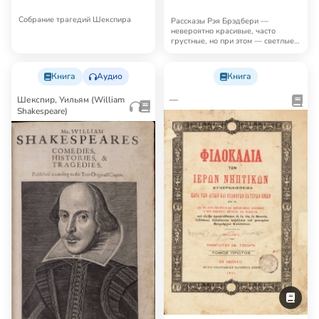
Собрание трагедий Шекспира
Рассказы Рэя Брэдбери —
невероятно красивые, часто
грустные, но при этом — светлые,
человечные, поэт…
Книга
Аудио
Книга
Шекспир, Уильям (William
—
Shakespeare)