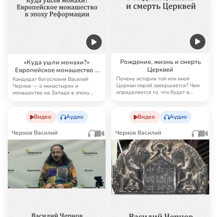
Рождение, жизнь и смерть
«Куда ушли монахи?»
Церквей
Европейское монашество в
эпоху Реформации
Почему история той или иной
Кандидат богословия Василий
Церкви порой завершается? Чем
Чернов — о монастырях и
определяется то, что будет в
монашестве на Западе в эпоху
конце? Каким …
Реформации и о том,…
Видео
Аудио
Видео
Аудио
Чернов Василий
Чернов Василий