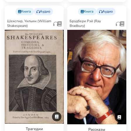
1902, гимназиче…
Книга
Аудио
Книга
Аудио
Шекспир, Уильям (William
Брэдбери Рэй (Ray
Shakespeare)
Bradbury)
Трагедии
Рассказы