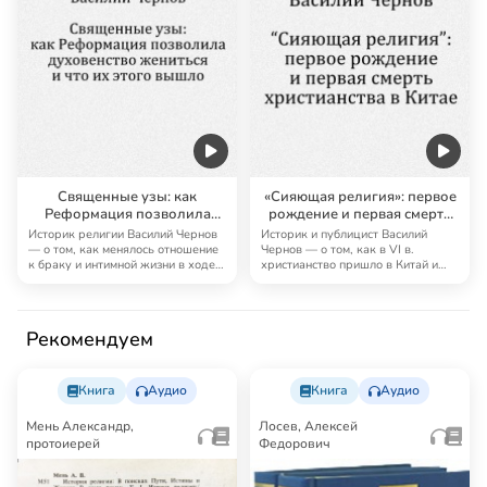
Священные узы: как
«Сияющая религия»: первое
Реформация позволила
рождение и первая смерть
духовенству жениться и что
христианства в Китае
Историк религии Василий Чернов
Историк и публицист Василий
из этого вышло
— о том, как менялось отношение
Чернов — о том, как в VI в.
к браку и интимной жизни в ходе
христианство пришло в Китай и
Рефор…
почему оно там…
Рекомендуем
Книга
Аудио
Книга
Аудио
Мень Александр,
Лосев, Алексей
протоиерей
Федорович