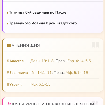
Свободу Мефодий получил при императоре
Феофиле, который сам же потом его снова
Пятница 6-й седмицы по Пасхе
заточил: император винил в проигрыше войны с
арабами «идолопоклонников»-иконопочитателей.
Праведного Иоанна Кронштадтского
При регентстве императрицы Феодоры Мефодия
избирают константинопольским патриархом.
Мефодий Константинопольский участвовал в
«Торжестве Православия», автор одноименного
ЧТЕНИЯ ДНЯ
чинопоследования, трех чинов бракосочетания,
нескольких пастырских поучений и литургических
Деян. 19:1–8
; Прав.:
Евр. 4:14-5:6
Апостол:
песнопений.
Ин. 14:1–11
; Прав.:
Мф. 5:14-19
Евангелие:
Мефодий Константинопольский, святитель
Творения
Мф. 6:1-13
Утреня:
КУЛЬТУРНЫЕ И ЦЕРКОВНЫЕ ДЕЯТЕЛИ