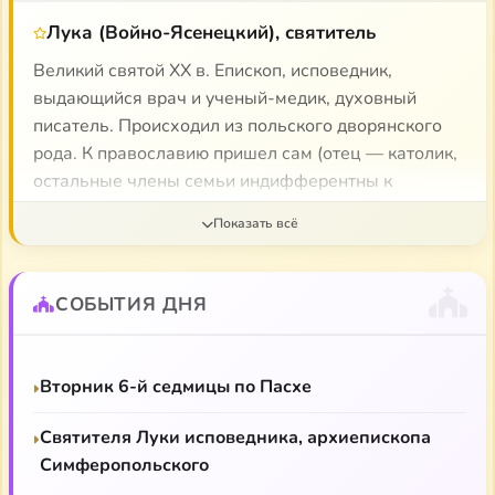
Лука (Войно-Ясенецкий), святитель
Великий святой XX в. Епископ, исповедник,
выдающийся врач и ученый-медик, духовный
писатель. Происходил из польского дворянского
рода. К православию пришел сам (отец — католик,
остальные члены семьи индифферентны к
религии). В юности хотел стать художником, но
выбрал профессию врача, чтобы помогать людям.
Увлекался толстовством. Епископом стал тайно уже
в советские времена. Много практиковал как врач,
СОБЫТИЯ ДНЯ
преподавал, занимался наукой (его «Очерки по
гнойной хирургии» принесли ему мировою
известность). Несколько раз арестовывался,
Вторник 6-й седмицы по Пасхе
приговаривался к ссылке.
Святителя Луки исповедника, архиепископа
Раздел святителя в аудиоархиве
Симферопольского
Лука (Войно-Ясенецкий), святитель