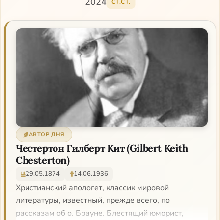
2024
СТ.СТ.
АВТОР ДНЯ
Честертон Гилберт Кит (Gilbert Keith
Chesterton)
29.05.1874
14.06.1936
Христианский апологет, классик мировой
литературы, известный, прежде всего, по
рассказам об о. Брауне. Блестящий юморист,