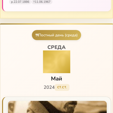
р.
22.07.1886
†
11.06.1967
Наука и религия
О семье и воспитании детей
Спешите идти за Христом!
Постный день (среда)
Указы
СРЕДА
30
Май
2024
СТ.СТ.