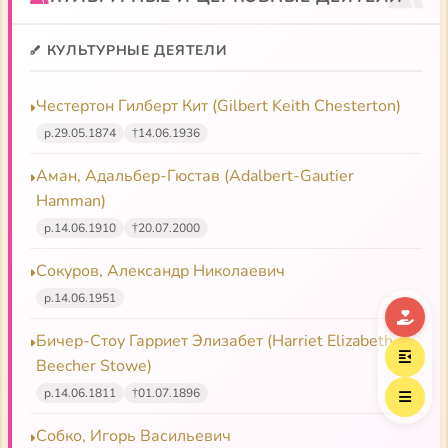
КУЛЬТУРНЫЕ ДЕЯТЕЛИ
Честертон Гилберт Кит (Gilbert Keith Chesterton)
р.
29.05.1874
†
14.06.1936
Аман, Адальбер-Гюстав (Adalbert-Gautier
Hamman)
р.
14.06.1910
†
20.07.2000
Сокуров, Александр Николаевич
р.
14.06.1951
Бичер-Стоу Гарриет Элизабет (Harriet Elizabeth
Beecher Stowe)
р.
14.06.1811
†
01.07.1896
Собко, Игорь Васильевич