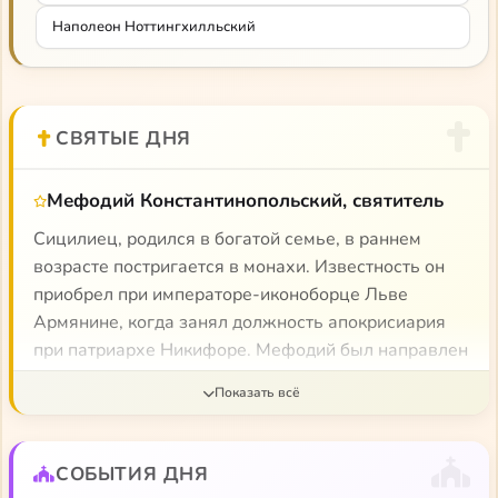
легкость письма одинаково свойственна обоим, а
Наполеон Ноттингхилльский
остросюжетность первой и повороты мысли второй
стоят друг друга.
СВЯТЫЕ ДНЯ
Мефодий Константинопольский, святитель
Сицилиец, родился в богатой семье, в раннем
возрасте постригается в монахи. Известность он
приобрел при императоре-иконоборце Льве
Армянине, когда занял должность апокрисиария
при патриархе Никифоре. Мефодий был направлен
им в Рим с посланием к Папе. Задержавшись в
Риме, Мефодий был рукоположен в пресвитера и
вернулся в Константинополь уже при патриархе-
иконоборце Феодоте и императоре Михаиле II. Как
СОБЫТИЯ ДНЯ
иконопочитателя Мефодия заточили в тюрьму.