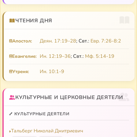
Пасха Господня
ЧТЕНИЯ ДНЯ
Сила Моя в немощи совершается
Толкование на молитву прп. Ефрема Сирина
Деян. 17:19–28
; Свт.:
Евр. 7:26-8:2
Апостол:
«Господи и Владыко живота моего…»
Ин. 12:19–36
; Свт.:
Мф. 5:14-19
Евангелие:
«Я полюбил страдание…». Автобиография
Ин. 10:1-9
Утреня:
Дух, душа, тело
Беседы в дни Великого поста и Страстной
КУЛЬТУРНЫЕ И ЦЕРКОВНЫЕ ДЕЯТЕЛИ
седмицы
Толкование на молитву Ефрема Сирина
КУЛЬТУРНЫЕ ДЕЯТЕЛИ
Проповеди
Тальберг Николай Дмитриевич