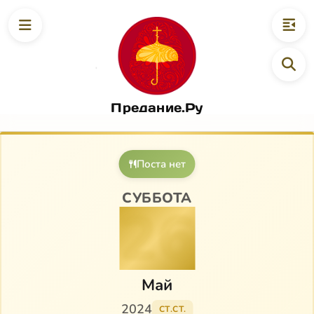
Предание.Ру
Поста нет
СУББОТА
26
Май
2024
СТ.СТ.