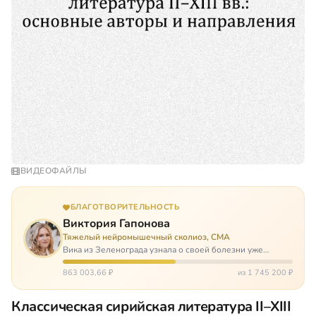
ВИДЕОФАЙЛЫ
БЛАГОТВОРИТЕЛЬНОСТЬ
Виктория Гапонова
Тяжелый нейромышечный сколиоз, СМА
Вика из Зеленограда узнала о своей болезни уже
будучи в сознательном возрасте. Ей пришлось
привыкать к инвалидной коляске и сильнейшему
863 003,66 ₽
из 1 745 200 ₽
сколиозу, постоянным болям и растущей беспом…
Классическая сирийская литература II–XIII