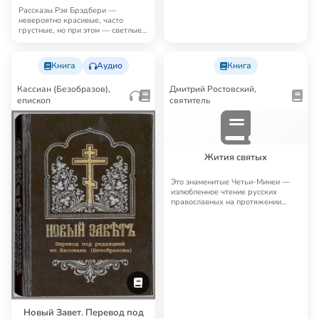
Рассказы Рэя Брэдбери —
невероятно красивые, часто
грустные, но при этом — светлые,
человечные, поэт…
Книга
Аудио
Книга
Кассиан (Безобразов),
Дмитрий Ростовский,
епископ
святитель
Жития святых
Это знаменитые Четьи-Минеи —
излюбленное чтение русских
православных на протяжении
многих лет. Четьи…
Новый Завет. Перевод под