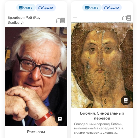
Книга
Аудио
Книга
Аудио
Брэдбери Рэй (Ray
—
Bradbury)
Библия. Синодальный
перевод
Синодальный перевод Библии,
выполненный в середине XIX в.
Рассказы
силами четырех духовных
академий, до сих п…