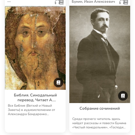
—
Бунин, Иван Алексеевич
Библия. Синодальный
перевод. Читает А.
Бондаренко и И.
Вся Библия (Ветхий и Новый
Собрание сочинений
Прудовский
Заветы) в аудиоисполнении от
Александра Бондаренко
Синодальный перевод — …
Среди прочего читатель здесь
найдет рассказы и повести Бунина
«Чистый понедельник», «Господин
из Сан…