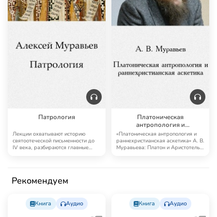
Патрология
Платоническая
антропология и
раннехристианская аскетика
Лекции охватывают историю
«Платоническая антропология и
святоотеческой письменности до
раннехристианская аскетика» А. В.
IV века, разбираются главные
Муравьева: Платон и Аристотель,
представители …
Ветх…
Рекомендуем
Книга
Аудио
Книга
Аудио