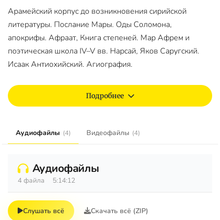
Арамейский корпус до возникновения сирийской
литературы. Послание Мары. Оды Соломона,
апокрифы. Афраат, Книга степеней. Мар Афрем и
поэтическая школа IV–V вв. Нарсай, Яков Саругский.
Исаак Антиохийский. Агиография.
Подробнее
Аудиофайлы
Видеофайлы
(4)
(4)
Аудиофайлы
4 файла
5:14:12
Слушать всё
Скачать всё (ZIP)