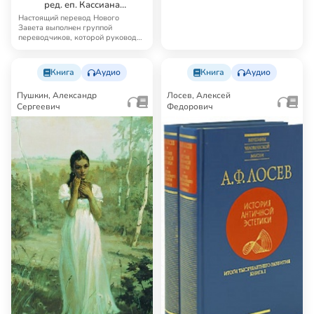
ред. еп. Кассиана
(Безобразова)
Настоящий перевод Нового
Завета выполнен группой
переводчиков, которой руководил
известный русский б…
Книга
Аудио
Книга
Аудио
Пушкин, Александр
Лосев, Алексей
Сергеевич
Федорович