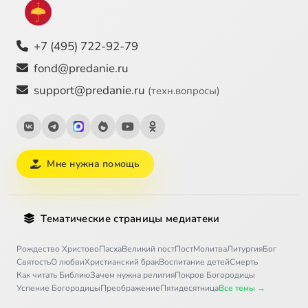
+7 (495) 722-92-79
fond@predanie.ru
support@predanie.ru
(техн.вопросы)
Мне нужна помощь
Тематические страницы медиатеки
Рождество Христово
Пасха
Великий пост
Пост
Молитва
Литургия
Бог
Святость
О любви
Христианский брак
Воспитание детей
Смерть
Как читать Библию
Зачем нужна религия
Покров Богородицы
Успение Богородицы
Преображение
Пятидесятница
Все темы →