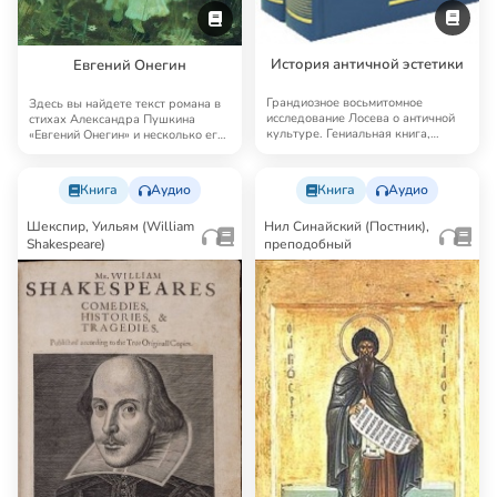
История античной эстетики
Евгений Онегин
Грандиозное восьмитомное
Здесь вы найдете текст романа в
исследование Лосева о античной
стихах Александра Пушкина
культуре. Гениальная книга,
«Евгений Онегин» и несколько его
далеко выходящая…
аудиоверс…
Книга
Аудио
Книга
Аудио
Шекспир, Уильям (William
Нил Синайский (Постник),
Shakespeare)
преподобный