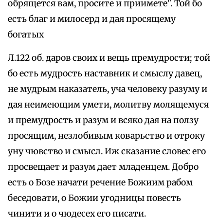
обрящется вам, просите и приимете". Той бо
есть благ и милосерд и дая просящему
богатых
Л.122 об. даров своих и вещь премудрости; той
бо есть мудрость наставник и смыслу давец,
не мудрым наказатель, уча человеку разуму и
дая неимеющим умети, молитву молящемуся
и премудрость и разум и всяко дая на ползу
просящим, незлобивым коварьство и отроку
уну чювство и смысл. Иж сказание словес его
просвещает и разум дает младенцем. Добро
есть о Бозе начати речение Божиим рабом
беседовати, о Божии угодницы повесть
чинити и о чюдесех его писати.