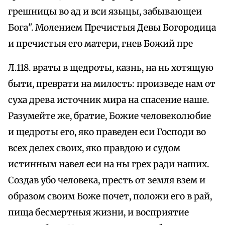
грешницы во ад и вси языцы, забывающеи
Бога". Молением Пречистыя Девы Богородица
и пречистыя его матери, гнев Божий пре
Л.118. враты в щедроты, казнь, на нь хотящую
быти, преврати на милость: произведе нам от
суха древа источник мира на спасение наше.
Разумейте же, братие, Божие человеколюбие
и щедроты его, яко праведен еси Господи во
всех делех своих, яко правдою и судом
истинным навел еси на ны грех ради наших.
Создав убо человека, престь от земля взем и
образом своим Боже почет, положи его в рай,
пища бесмертныя жизни, и восприятие