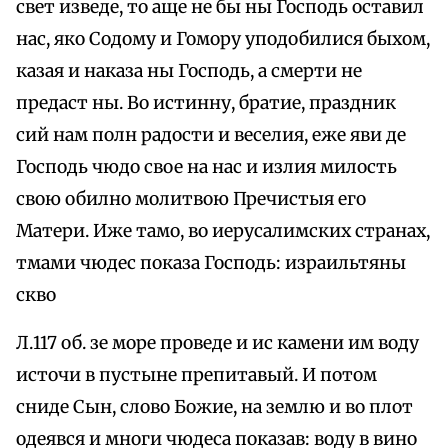
свет изведе, то аще не бы ны Господь оставил
нас, яко Содому и Гомору уподобилися быхом,
казая и наказа ны Господь, а смерти не
предаст ны. Во истинну, братие, праздник
сий нам полн радости и веселия, еже яви де
Господь чюдо свое на нас и излия милость
свою обилно молитвою Пречистыя его
Матери. Иже тамо, во иерусалимских странах,
тмами чюдес показа Господь: израильтяны
скво
Л.117 об. зе море проведе и ис камени им воду
источи в пустыне препитавый. И потом
сниде Сын, слово Божие, на землю и во плот
одеявся и многи чюдеса показав: воду в вино