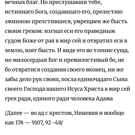
вечных благ. Но преслушавши тебе,
истиннаго Бога, создавшаго его, прелестию
змииною прелстившеся, умрещвен же бысть
своим грехом: изгнал еси его праведным
судом Боже от рая в мир сей и отвратил еси в
землю, взят бысть. И виде его во тление суща,
но милосердыи Бог и премилостивый бо, не
бо отвратися создания своего вконец, ни же
забы дело рук своих, посла единочадаго Сына
своего Господа нашего Исуса Христа в мир сей
грех ради, единого ради человека Адама
/Далее — во ад с крестом, Ниневия и вообще
как 178 — 9107, 92 -48/