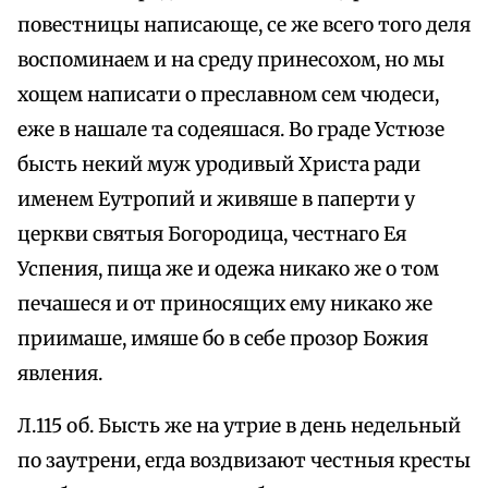
повестницы написающе, се же всего того деля
воспоминаем и на среду принесохом, но мы
хощем написати о преславном сем чюдеси,
еже в нашале та содеяшася. Во граде Устюзе
бысть некий муж уродивый Христа ради
именем Еутропий и живяше в паперти у
церкви святыя Богородица, честнаго Ея
Успения, пища же и одежа никако же о том
печашеся и от приносящих ему никако же
приимаше, имяше бо в себе прозор Божия
явления.
Л.115 об. Бысть же на утрие в день недельный
по заутрени, егда воздвизают честныя кресты