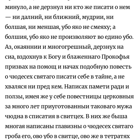
минуло, а не дерзнул ни кто же писати о нем
— ни далний, ни ближний, мудрии, ни
болшая, ни меншая, убо яко не смеяху; а
болшия, убо яко не произволяют во едино убо.
Аз, окаяннии и многогрешный, дерзнух на
сиа, вздохнув к Богу и блаженнаго Прокофья
призвах на помощ и начах подобную повесть
о чюдесех святаго писати себе в тайне, а не
хваляся ни пред кем. Написах памети ради и
ползы, имея же у себе повестницы церковныя
за много лет приуготованныи таковаго мужа
чюдна в списатия в свитцех. В них же быша
многая написаны главизны о чюдесех святаго
гроба его, ово убо в свитце, ово же в тетратях