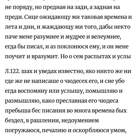
не поряду, но предная на зади, а задная на
преди. Сице ожидающу ми таковая времена и
лета и дни, и жаждающу ми того, дабы некто
паче мене разумнее и мудрее и велеумнее,
егда бы писал, и аз поклонюся ему, и он мене
поучит и вразумит. Но о сем распытах и услы
Л.122. шах и уведах известно, яко никто же ни
где же не написаше о чюдесех его, и сие убо
егда воспомяну или услышу, помышляю и
размышляю, како преславная его чюдеса
пребыша бес писания во многа времена бых
бездел, в рашлении, недоумением
погружаюся, печалию и оскорбляюся умом,