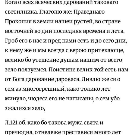
Бога о всех всяческих дарований таковаго
светилника. Глаголю же: Праведнаго
Прокопия в земли нашеи рустей, во стране
восточней во дни последняя времена и лета.
Гроб его в нас и пред нами есть и до сего дни,
к нему же и мы всегда с верою притекающе,
велико бо утешение душам нашим от всего
зело ползуемся. Поистине велик той есть нам
от Бога дарование даровася. Дивлю же ся о
сем аз многогрешный, како толико лет
минуло, чюдеса его не написаны, о сем убо
зжалихся зело,
Л.121 об. како бо такова мужа свята и
пречюдна, отнележе преставися много лет