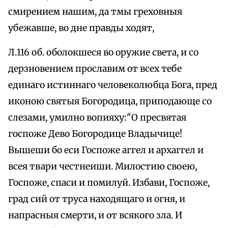
смирением нашим, да тмы греховныя
убежавше, во дне правды ходят,
Л.116 об. оболокшеся во оружие света, и со
дерзновением прославим от всех тебе
единаго истиннаго человеколюбца Бога, пред
иконою святыя Богородица, приподающе со
слезами, умилно вопияху:"О пресвятая
госпоже Дево Богородице Владычице!
Вышеши бо еси Госпоже аггел и архаггел и
всея твари честнеиши. Милостию своею,
Госпоже, спаси и помилуй. Избави, Госпоже,
град сий от труса находящаго и огня, и
напрасныя смерти, и от всякого зла. И