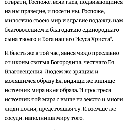
отврати, Госпоже, всяк гнев, подвизающиися
на ны праведне, и посети ны, Госпоже,
милостию своею мир и здравие подаждь нам
благоволением и благодатию единороднаго
сына твоего и Бога нашего Исуса Христа".
И бысть же в той час, явися чюдо преславно
от иконы святыя Богородица, честнаго Ея
Благовещения. Людем же зрящим и
молящимся образу Ея, видящи же кипяще
источник мира из ея образа. И простреся
источник той мира с выше на землю и многи
люди полия, предстоящая ту. И вземше же
сосуди, наполниша миру того.