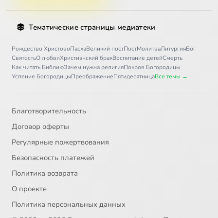
Тематические страницы медиатеки
Рождество Христово
Пасха
Великий пост
Пост
Молитва
Литургия
Бог
Святость
О любви
Христианский брак
Воспитание детей
Смерть
Как читать Библию
Зачем нужна религия
Покров Богородицы
Успение Богородицы
Преображение
Пятидесятница
Все темы →
Благотворительность
Договор оферты
Регулярные пожертвования
Безопасность платежей
Политика возврата
О проекте
Политика персональных данных