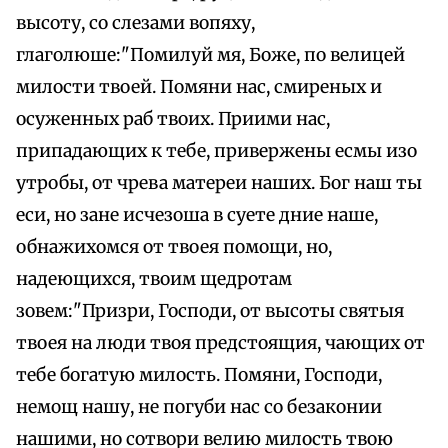
высоту, со слезами вопяху,
глаголюше:"Помилуй мя, Боже, по велицей
милости твоей. Помяни нас, смиреных и
осуженных раб твоих. Приими нас,
припадающих к тебе, привержены есмы изо
утробы, от чрева матереи наших. Бог наш ты
еси, но зане исчезоша в суете дние наше,
обнажихомся от твоея помощи, но,
надеющихся, твоим щедротам
зовем:"Призри, Господи, от высоты святыя
твоея на люди твоя предстоящия, чающих от
тебе богатую милость. Помяни, Господи,
немощ нашу, не погуби нас со безаконии
нашими, но сотвори велию милость твою