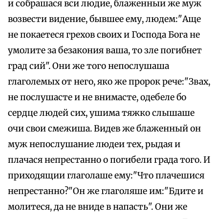
и собрашася вси людие, блаженныи же муж
возвести видение, бывшее ему, людем:"Аще
не покаетеся грехов своих и Господа Бога не
умолите за безакония ваша, то зле погибнет
град сий". Они же того непослушаша
глаголемых от него, яко же пророк рече:"Звах,
не послушасте и не внимасте, одебеле бо
сердце людей сих, ушима тяжко слышаше
очи свои смежиша. Видев же блаженный он
муж непослушание людеи тех, рыдая и
плачася непрестанно о погибели града того. И
приходящии глаголаше ему:"Что плачешися
непрестанно?"Он же глаголяше им:"Бдите и
молитеся, да не вниде в напасть". Они же