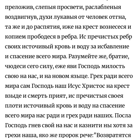
преложив, слепыя просвети, раслабленыя
воздвигнув, духи лукавыя от человек отгна,
та же и до распятия, иже на крест вознесеся и
копием прободеся в ребра. Ис пречистых ребр
своих источивый кровь и воду за исбавление
и спасение всего мира. Разумейте же, братие,
чюдеси сего силу, еже яви Господь милость
свою на нас, и на новом языце. Грех ради всего
мира сам Господь наш Исус Христос на крест
взыде и смерть прият, ис пречистыя своея
плоти источивый кровь и воду на спасение
всего мира нас ради и грех ради наших. Посла
Господь гнев свой на нас и казнити ны хотя за
грехи наша, яко же пророк рече:"Возвратятся