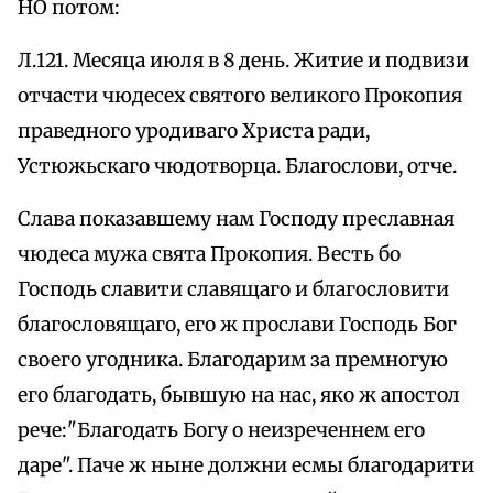
НО потом:
Л.121. Месяца июля в 8 день. Житие и подвизи
отчасти чюдесех святого великого Прокопия
праведного уродиваго Христа ради,
Устюжьскаго чюдотворца. Благослови, отче.
Слава показавшему нам Господу преславная
чюдеса мужа свята Прокопия. Весть бо
Господь славити славящаго и благословити
благословящаго, его ж прослави Господь Бог
своего угодника. Благодарим за премногую
его благодать, бывшую на нас, яко ж апостол
рече:"Благодать Богу о неизреченнем его
даре". Паче ж ныне должни есмы благодарити