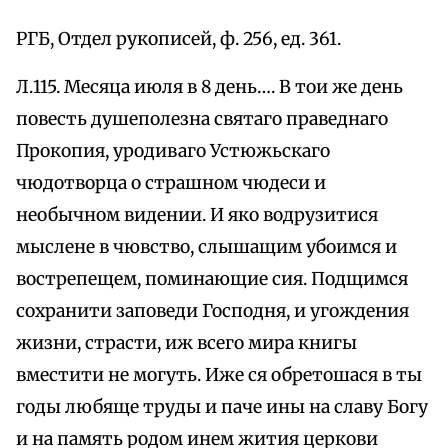
РГБ, Отдел рукописей, ф. 256, ед. 361.
Л.115. Месяца июля в 8 день…. В тои же день
повесть душеполезна святаго праведнаго
Прокопия, уродиваго Устюжьскаго
чюдотворца о страшном чюдеси и
необычном видении. И яко водрузитися
мыслене в чювство, слышащим убоимся и
вострепещем, поминающие сия. Подщимся
сохранити заповеди Господня, и угождения
жизни, страсти, иж всего мира книгы
вместити не могуть. Иже ся обретошася в ты
годы любяще труды и паче ины на славу Богу
и на память родом инем жития церкови