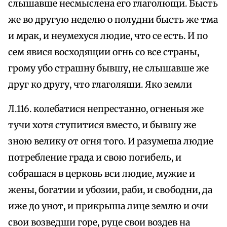
слышавше несмыслена его глаголющи. Бысть
же во другую неделю о полудни бысть же тма
и мрак, и неумехуся людие, что се есть. И по
сем явися восходящии огнь со все страны,
грому убо страшну бывшу, не слышавше же
друг ко другу, что глаголяши. Яко земли
Л.116. колебатися непрестанно, огненыя же
тучи хотя ступитися вместо, и бывшу же
зною велику от огня того. И разумеша людие
потребление града и свою погибель, и
собрашася в церковь вси людие, мужие и
жены, богатии и убозии, раби, и свободни, да
иже до унот, и прикрыша лице землю и очи
свои возведши горе, руце свои воздев на