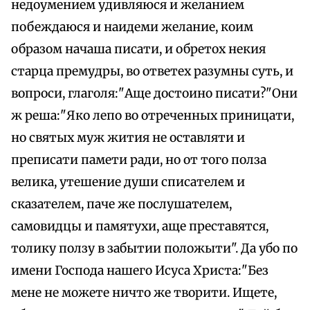
недоумением удивляюся и желанием
побеждаюся и наидеми желание, коим
образом начаша писати, и обретох некия
старца премудры, во ответех разумны суть, и
вопроси, глаголя:"Аще достоино писати?"Они
ж реша:"Яко лепо во отреченных приницати,
но святых муж жития не оставляти и
преписати памети ради, но от того полза
велика, утешение души списателем и
сказателем, паче же послушателем,
самовидцы и памятухи, аще преставятся,
толику ползу в забытии положыти". Да убо по
имени Господа нашего Исуса Христа:"Без
мене не можете ничто же творити. Ищете,