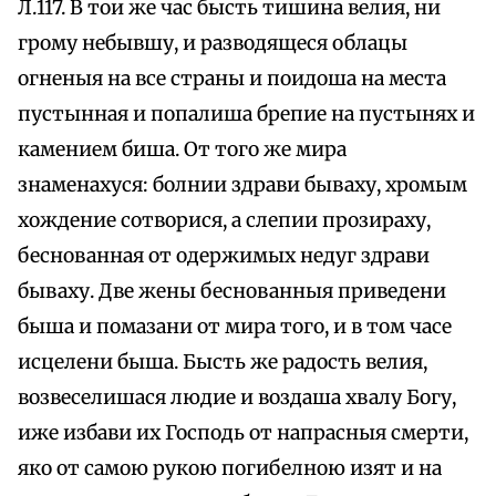
Л.117. В тои же час бысть тишина велия, ни
грому небывшу, и разводящеся облацы
огненыя на все страны и поидоша на места
пустынная и попалиша брепие на пустынях и
камением биша. От того же мира
знаменахуся: болнии здрави бываху, хромым
хождение сотворися, а слепии прозираху,
беснованная от одержимых недуг здрави
бываху. Две жены беснованныя приведени
быша и помазани от мира того, и в том часе
исцелени быша. Бысть же радость велия,
возвеселишася людие и воздаша хвалу Богу,
иже избави их Господь от напрасныя смерти,
яко от самою рукою погибелною изят и на