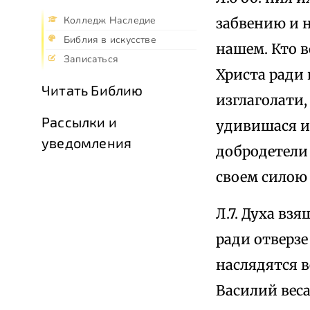
Колледж Наследие
забвению и 
Библия в искусстве
нашем. Кто 
Записаться
Христа ради
Читать Библию
изглаголати
Рассылки и
удивишася и
уведомления
добродетели 
своем силою
Л.7. Духа вз
ради отверзе
наслядятся 
Василий веса