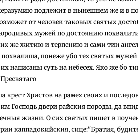
неразумию подлежит в нынешнем же и в по
возможет от человек таковых святых дост
 юродивых мужей по достоянию похвалити
, их же житию и терпению и сами тии анг
 похвалиша, понеже убо тех святых мужей
их написаны суть на небесех. Яко же бо т
 Пресвятаго
яша крест Христов на рамех своих и последо
 им Господь двери райския породы, да внид
вечныя жизни. О сих святых пишет в поуч
рии каппадокийския, сице:"Братия, будит