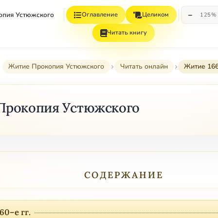
−
опия Устюжского
Оглавление
Целиком
125%
Читать книгу
Житие Прокопия Устюжского
Читать онлайн
Житие 166
Прокопия Устюжского
СОДЕРЖАНИЕ
60–е гг.