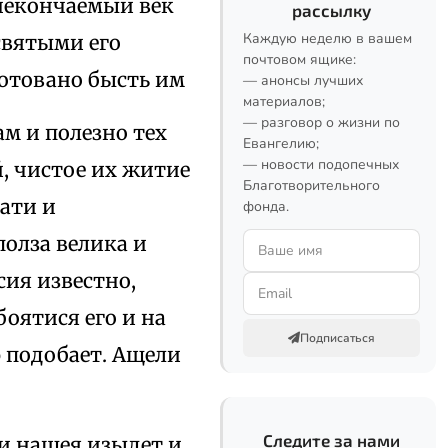
некончаемый век
рассылку
Каждую неделю в вашем
святыми его
почтовом ящике:
готовано бысть им
— анонсы лучших
материалов;
— разговор о жизни по
нам и полезно тех
Евангелию;
— новости подопечных
, чистое их житие
Благотворительного
ати и
фонда.
полза велика и
сия известно,
боятися его и на
Подписаться
 подобает. Ащели
Следите за нами
ти нашея изыдет и