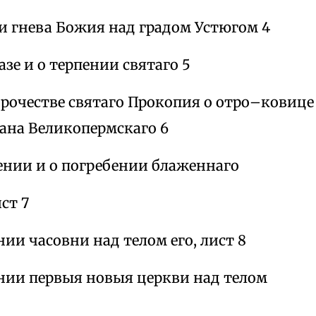
и гнева Божия над градом Устюгом 4
зе и о терпении святаго 5
орочестве святаго Прокопия о отро–ковице
фана Великопермскаго 6
ении и о погребении блаженнаго
ст 7
нии часовни над телом его, лист 8
ении первыя новыя церкви над телом