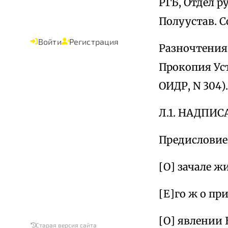
РГБ, Отдел ру
Полуустав. 
Войти
Регистрация
Разночтения 
Прокопия Уст
ОИДР, N 304).
Л.1. НАДПИ
Предисловие
[О] зачале 
[Е]го ж о пр
[О] явлении
Старая версия сайта