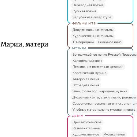
Переводная поэзия
Русская поэзия
Зарубежная литература
ФИЛЬМЫ И ТВ
Документальные фильмы
Художественные фильмы
ТВ-передачи
Семейное кино
 Марии, матери
МУЗЫКА
Богослужебное пение Русской Правосл
Колокольный звон
Песнопения поместных церквей
Классическая музыка
Авторская песня
Эстрадная песня
Этно, фольклор, народная музыка
Духовные канты, стихи, песни, романсы
Современная вокальная и инструментал
Учебные материалы по музыке и пению
ДЕТЯМ
Просветительское
Развлекательное
Художественное
Музыкальное