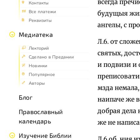
всегда преч
Контакты
Все платежи
будущыя жиз
Реквизиты
ангелы, с пр
Медиатека
Л.6. от сложе
Лекторий
святых, дос
Сделано в Предании
и подвизи и
Новинки
Популярное
преписовати.
Авторы
мзда немала,
Блог
наипаче же в
добрая дела
Православный
календарь
же не написа
Изучение Библии
Л.6 об. ния 