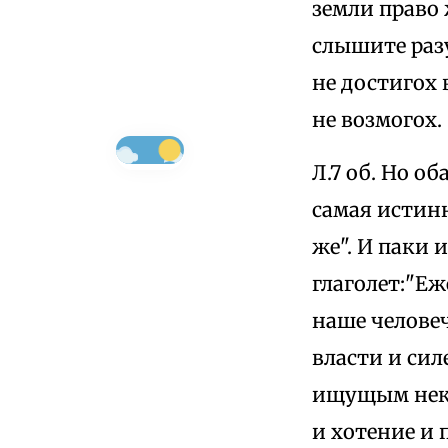
земли право
слышите разу
не достигох 
не возмогох.
Л.7 об. Но о
самая истинн
же". И паки 
глаголет:"Еж
наше человеч
власти и сил
ищущым неко
и хотение и 