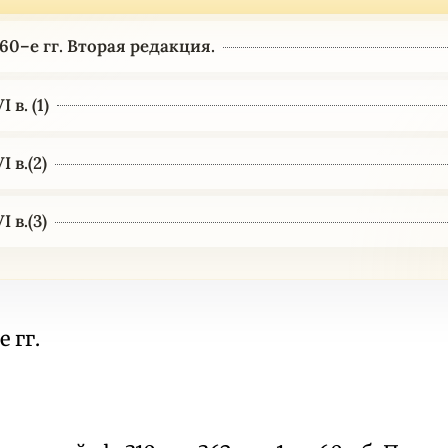
60–е гг. Вторая редакция.
 в. (1)
 в.(2)
 в.(3)
 гг.