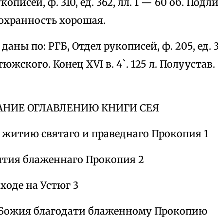
кописей, ф. 310, ед. 362, лл. 1 — 60 об. Подл
Сохранность хорошая.
даны по: РГБ, Отдел рукописей, ф. 205, ед.
южского. Конец XVI в. 4`. 125 л. Полуустав.
САНИЕ ОГЛАВЛЕНИЮ КНИГИ СЕЯ
 житию святаго и праведнаго Прокопия 1
жития блаженнаго Прокопия 2
иходе на Устюг 3
 Божия благодати блаженному Прокопию