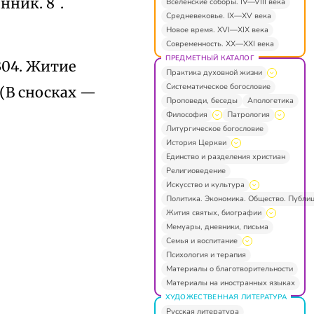
инник. 8`.
Вселенские соборы. IV—VIII века
Средневековье. IX—XV века
Новое время. XVI—XIX века
Современность. XX—XXI века
ПРЕДМЕТНЫЙ КАТАЛОГ
 304. Житие
Практика духовной жизни
Систематическое богословие
 (В сносках —
Проповеди, беседы
Апологетика
Философия
Патрология
Литургическое богословие
История Церкви
Единство и разделения христиан
Религиоведение
Искусство и культура
Политика. Экономика. Общество. Публи
Жития святых, биографии
Мемуары, дневники, письма
Семья и воспитание
Психология и терапия
Материалы о благотворительности
Материалы на иностранных языках
ХУДОЖЕСТВЕННАЯ ЛИТЕРАТУРА
Русская литература