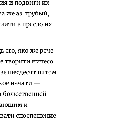
ия и подвиги их
а же аз, грубый,
иити в прясло их
ь его, яко же рече
не творити ничесо
ове шесдесят пятом
екое начати —
на божественней
инающим и
ывати споспешение