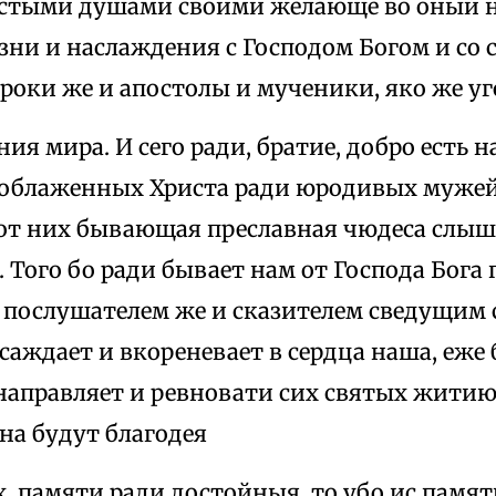
истыми душами своими желающе во оный 
ни и наслаждения с Господом Богом и со 
ороки же и апостолы и мученики, яко же у
ния мира. И сего ради, братие, добро есть 
тоблаженных Христа ради юродивых мужей
 от них бывающая преславная чюдеса слыш
 Того бо ради бывает нам от Господа Бога 
 послушателем же и сказителем сведущим 
саждает и вкореневает в сердца наша, еже 
 направляет и ревновати сих святых житию
на будут благодея
их, памяти ради достойныя, то убо ис памя