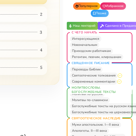
Популярное
Избранное
Позже
2
Наш лекторий
Сделано в Предан
3
С ЧЕГО НАЧАТЬ
Интересующимся
Новоначальным
4
Приходским работникам
Регентам, певчим, клирошанам
СВЯЩЕННОЕ ПИСАНИЕ
5
Переводы Библии
Святоотеческие толкования
Современные комментарии
МОЛИТВОСЛОВЫ.
БОГОСЛУЖЕБНЫЕ ТЕКСТЫ
Молитвы по-русски
Молитвы по-славянски
Богослужебные тексты на русском язык
Богослужебные тексты на церковнослав
СВЯТООТЕЧЕСКОЕ НАСЛЕДИЕ
Мужи апостольские. I—II века
Апологеты. II—III века