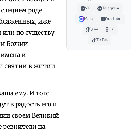
VK
Telegram
следнем роде
Макс
YouTube
облаженных, иже
Дзен
OK
 или по существу
TikTok
ели Божии
 имена и
ии святии в житии
ваша ему. И того
ут в радость его и
ении своем Великий
е ревнители на