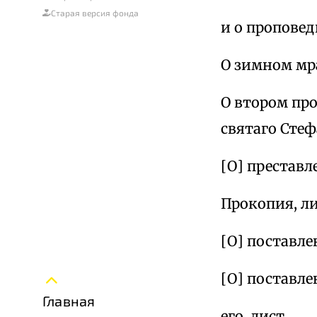
Старая версия фонда
и о проповед
О зимном мра
О втором пр
святаго Сте
[О] преставл
Прокопия, ли
[О] поставле
[О] поставл
Главная
его, лист