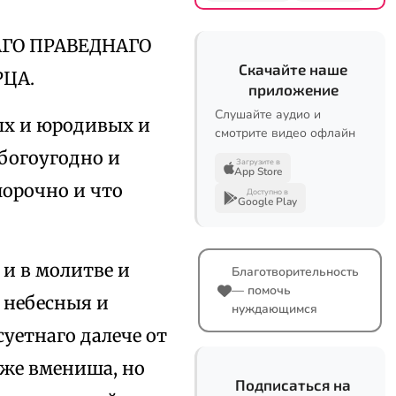
АГО ПРАВЕДНАГО
Скачайте наше
РЦА.
приложение
Слушайте аудио и
ых и юродивых и
смотрите видео офлайн
богоугодно и
Загрузите в
App Store
порочно и что
Доступно в
Google Play
 и в молитве и
Благотворительность
— помочь
 небесныя и
нуждающимся
суетнаго далече от
о же вмениша, но
Подписаться на