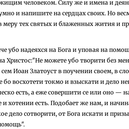
 жищим человеком. Силу же и имена и деян
мно и напишите на сердцах своих. Но весм
в меру тех святых и блаженных жития и пр
баче убо надеяхся на Бога и уповая на помощ
а Христос:"Не можете убо творити без ме
и сем Иоан Златоуст в поучении своем, в сл
е бо восхотети токмо и взыскати и дело н
еско есть, а еже совершити се или оно — 
е и хотении есть. Подобает же нам, и нач
е дело сотворити, от Бога искати и приз
помощь".