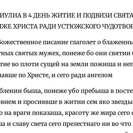
А ИУЛИА В 4 ДЕНЬ ЖИТИЕ И ПОДВИЗИ СВЯТ
ИЖЕ ХРИСТА РАДИ УСТЮЖСКОГО ЧУДОТВО
Божественное писание глаголет о блаженн
ных святых мужех, понеже бо они святии 
тие во плоти сущей на земли пожиша и не
авше по Христе, и сего ради ангелом
облении быша, понеже убо пребыша в посте
овнем и просиявше в житии сем яко звезды
 на враги показаша, красоту же мира сего 
а и славу света сего прелестнаго ни во чт