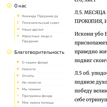
О нас
Л.5. МЕСЯЦ
Команда Предание.ру
ПРОКОПИЯ, 
Попечительский совет
Наши друзья
Искони убо 
Известные люди о
Предании
приснопамят
праведно жи
Благотворительность
подвиг сконч
О нашем фонде
Новости
Л.5 об. упод
Отчёты
подвизе дух
Им помогли
Мы помним
победу велию
Программы фонда
себе отринуш
Мне нужна помощь