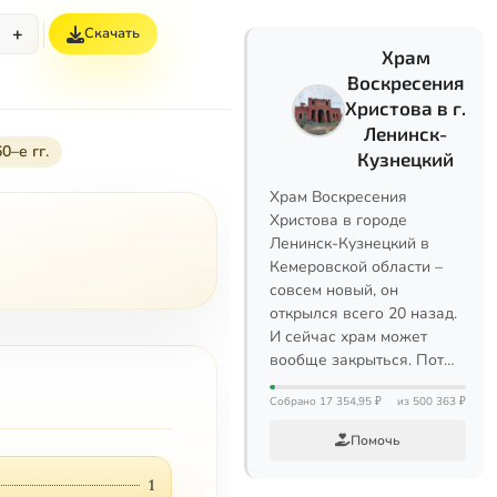
+
Скачать
Храм
Воскресения
Христова в г.
Ленинск-
0–е гг.
Кузнецкий
Храм Воскресения
Христова в городе
Ленинск-Кузнецкий в
Кемеровской области –
совсем новый, он
открылся всего 20 назад.
И сейчас храм может
вообще закрыться. Пот…
Собрано 17 354,95 ₽
из 500 363 ₽
Помочь
1