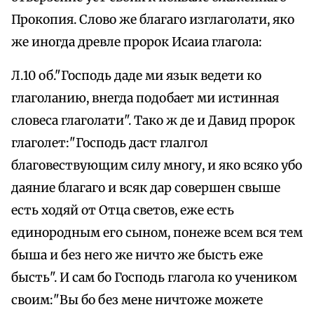
Прокопия. Слово же благаго изглаголати, яко
же иногда древле пророк Исаиа глагола:
Л.10 об."Господь даде ми язык ведети ко
глаголанию, внегда подобает ми истинная
словеса глаголати". Тако ж де и Давид пророк
глаголет:"Господь даст глалгол
благовествующим силу многу, и яко всяко убо
даяние благаго и всяк дар совершен свыше
есть ходяй от Отца светов, еже есть
единородным его сыном, понеже всем вся тем
быша и без него же ничто же бысть еже
бысть". И сам бо Господь глагола ко учеником
своим:"Вы бо без мене ничтоже можете