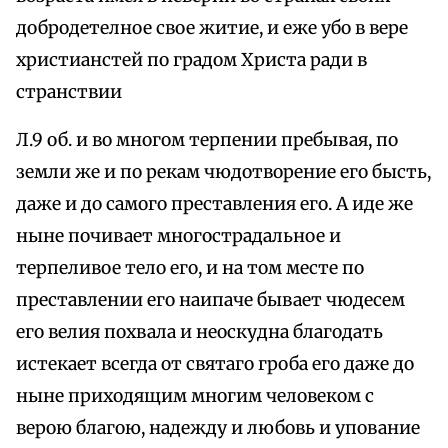
добродетелное свое житие, и еже убо в вере
христианстей по градом Христа ради в
странствии
Л.9 об. и во многом терпении пребывая, по
земли же и по рекам чюдотворение его бысть,
даже и до самого преставления его. А иде же
ныне почивает многострадальное и
терпеливое тело его, и на том месте по
преставлении его наипаче бывает чюдесем
его велия похвала и неоскудна благодать
истекает всегда от святаго гроба его даже до
ныне приходящим многим человеком с
верою благою, надежду и любовь и упование