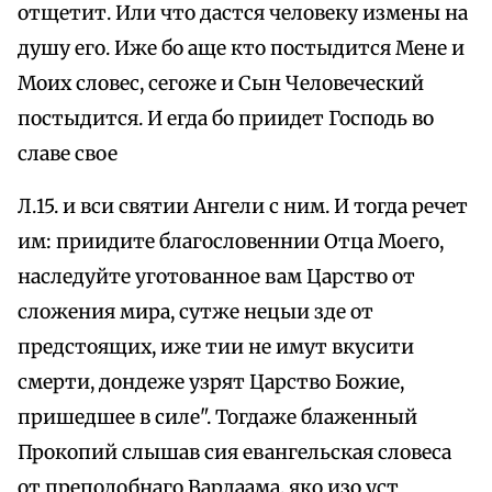
отщетит. Или что дастся человеку измены на
душу его. Иже бо аще кто постыдится Мене и
Моих словес, сегоже и Сын Человеческий
постыдится. И егда бо приидет Господь во
славе свое
Л.15. и вси святии Ангели с ним. И тогда речет
им: приидите благословеннии Отца Моего,
наследуйте уготованное вам Царство от
сложения мира, сутже нецыи зде от
предстоящих, иже тии не имут вкусити
смерти, дондеже узрят Царство Божие,
пришедшее в силе". Тогдаже блаженный
Прокопий слышав сия евангельская словеса
от преподобнаго Варлаама, яко изо уст