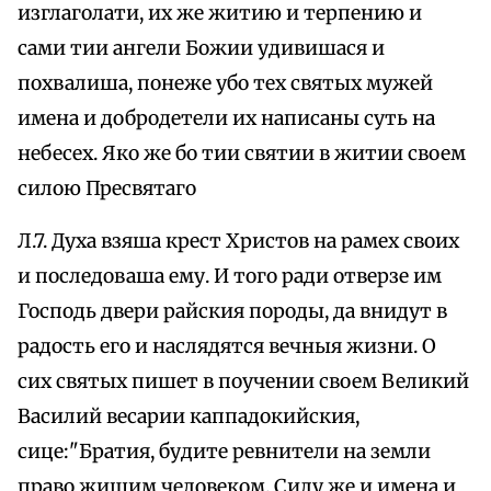
изглаголати, их же житию и терпению и
сами тии ангели Божии удивишася и
похвалиша, понеже убо тех святых мужей
имена и добродетели их написаны суть на
небесех. Яко же бо тии святии в житии своем
силою Пресвятаго
Л.7. Духа взяша крест Христов на рамех своих
и последоваша ему. И того ради отверзе им
Господь двери райския породы, да внидут в
радость его и наслядятся вечныя жизни. О
сих святых пишет в поучении своем Великий
Василий весарии каппадокийския,
сице:"Братия, будите ревнители на земли
право жищим человеком. Силу же и имена и