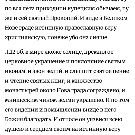
по вся лета приходити купецким обычаем, ту
же и сей святый Прокопий. И виде в Великом
Нове граде истинную православную веру
християнскую, понеже убо она сияше
Л.12 об. в мире якоже солнце, премногое
церковное украшение и поклоняние святым
иконам, и звон велий, и слышит святое пение
и чтение святых книг; и множество
монастырей около Нова града сограждено, и
мнишеским чином велми украшено. И по том
его видении и помышлении вниде в него
Божия благодать. И оттоле он уязвися всею
душею и сердцем своим на истинную веру