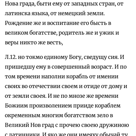
Нова града, быти ему от западных стран, от
латинска языка, от немецкий земли.
Рождение же и воспитание его бысть в
великом богатстве, родитель же и ужик и
веры никто же весть,
Л.12. но токмо единому Богу, сведущу сия. И
пришедшу ему в совершенный возраст. И по
том времени наполни корабль от имении
своих во отечествии своем и отиде от дому и
от земли своея. И не по мнозе же времени
Божиим произволением прииде кораблем
окременным многим богатством зело в
Великий Нов град с прочею своею дружиною
с латинники. И яко же они имеяху обычай ту