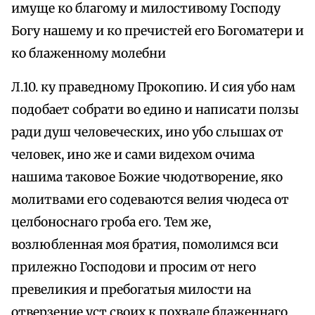
имуще ко благому и милостивому Господу
Богу нашему и ко пречистей его Богоматери и
ко блаженному молебни
Л.10. ку праведному Прокопию. И сия убо нам
подобает собрати во едино и написати ползы
ради душ человеческих, ино убо слышах от
человек, ино же и сами видехом очима
нашима таковое Божие чюдотворение, яко
молитвами его содеваются велия чюдеса от
целбоноснаго гроба его. Тем же,
возлюбленная моя братия, помолимся вси
прилежно Господови и просим от него
превеликия и пребогатыя милости на
отверзение уст своих к похвале блаженнаго