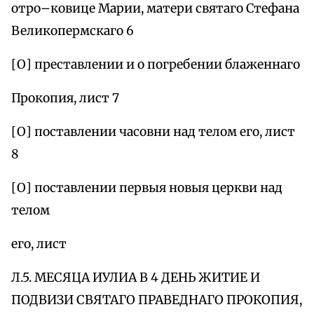
отро–ковице Марии, матери святаго Стефана
Великопермскаго 6
[О] преставлении и о погребении блаженнаго
Прокопия, лист 7
[О] поставлении часовни над телом его, лист
8
[О] поставлении первыя новыя церкви над
телом
его, лист
Л.5. МЕСЯЦА ИУЛИА В 4 ДЕНЬ ЖИТИЕ И
ПОДВИЗИ СВЯТАГО ПРАВЕДНАГО ПРОКОПИЯ,