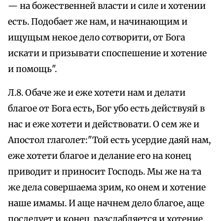
— на божественней власти и силе и хотении
есть. Подобает же нам, и начинающим и
ищущым некое дело сотворити, от Бога
искати и призывати споспешение и хотение
и помощь".
Л.8. Обаче же и еже хотети нам и делати
благое от Бога есть, Бог убо есть действуяй в
нас и еже хотети и действовати. О сем же и
Апостол глаголет:"Той есть усердие даяй нам,
еже хотети благое и делание его на конец
приводит и приносит Господь. Мы же на та
же дела совершаема зрим, ко онем и хотение
наше имамы. И аще начнем дело благое, аще
последует и конец, разслабляется и хотение