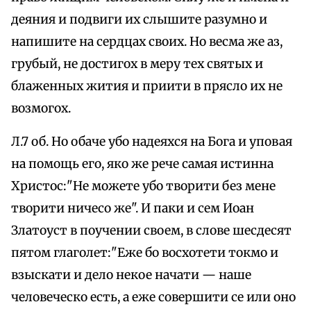
деяния и подвиги их слышите разумно и
напишите на сердцах своих. Но весма же аз,
грубый, не достигох в меру тех святых и
блаженных жития и приити в прясло их не
возмогох.
Л.7 об. Но обаче убо надеяхся на Бога и уповая
на помощь его, яко же рече самая истинна
Христос:"Не можете убо творити без мене
творити ничесо же". И паки и сем Иоан
Златоуст в поучении своем, в слове шесдесят
пятом глаголет:"Еже бо восхотети токмо и
взыскати и дело некое начати — наше
человеческо есть, а еже совершити се или оно