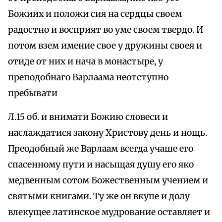
Божиих и положи сия на сердцы своем
радостно и восприят во уме своем твердо. И
потом взем имение свое у дружины своея и
отиде от них и нача в монастыре, у
преподобнаго Варлаама неотступно
пребывати
Л.15 об. и внимати Божию словеси и
наслаждатися закону Христову день и нощь.
Преодобный же Варлаам всегда учаше его
спасенному пути и насыщая душу его яко
медвенным сотом Божественным учением и
святыми книгами. Ту же он вкупе и долу
влекущее латинское мудрование оставляет и