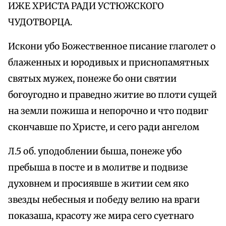
ИЖЕ ХРИСТА РАДИ УСТЮЖСКОГО
ЧУДОТВОРЦА.
Искони убо Божественное писание глаголет о
блаженных и юродивых и приснопамятных
святых мужех, понеже бо они святии
богоугодно и праведно житие во плоти сущей
на земли пожиша и непорочно и что подвиг
скончавше по Христе, и сего ради ангелом
Л.5 об. уподоблении быша, понеже убо
пребыша в посте и в молитве и подвизе
духовнем и просиявше в житии сем яко
звезды небесныя и победу велию на враги
показаша, красоту же мира сего суетнаго