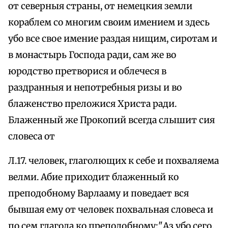
от северныя страны, от немецкия земли
кораблем со многим своим имением и здесь
убо все свое имение раздая нищим, сиротам и
в монастырь Господа ради, сам же во
юродство претворися и облечеся в
раздранныя и непотребныя ризы и во
блаженство преложися Христа ради.
Блаженный же Прокопий всегда слышит сия
словеса от
Л.17. человек, глаголющих к себе и похваляема
велми. Абие приходит блаженный ко
преподобному Варлааму и поведает вся
бывшая ему от человек похвальная словеса и
по сем глагола ко преподобному:"Аз убо сего,