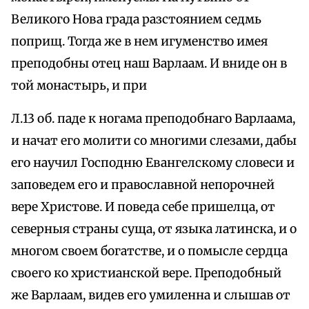
Великого Нова града разстоянием седмь
поприщ. Тогда же в нем игуменство имея
преподобны отец наш Варлаам. И вниде он в
той монастырь, и при
Л.13 об. паде к ногама преподобнаго Варлаама,
и начат его молити со многими слезами, дабы
его научил Господню Евангелскому словеси и
заповедем его и православной непорочней
вере Христове. И поведа себе пришелца, от
северныя страны суща, от языка латинска, и о
многом своем богатстве, и о помысле сердца
своего ко христианской вере. Преподобный
же Варлаам, видев его умиленна и слышав от