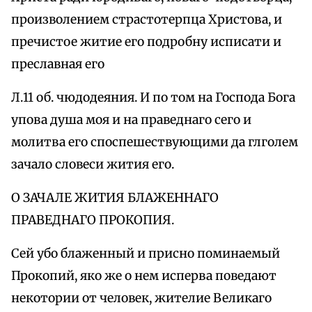
произволением страстотерпца Христова, и
пречистое житие его подробну исписати и
преславная его
Л.11 об. чюдодеяния. И по том на Господа Бога
упова душа моя и на праведнаго сего и
молитва его споспешествующими да глголем
зачало словеси жития его.
О ЗАЧАЛЕ ЖИТИЯ БЛАЖЕННАГО
ПРАВЕДНАГО ПРОКОПИЯ.
Сей убо блаженный и присно поминаемый
Прокопий, яко же о нем исперва поведают
некотории от человек, жителие Великаго