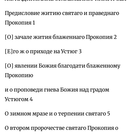
Предисловие житию святаго и праведнаго
Прокопия 1
[О] зачале жития блаженнаго Прокопия 2
[Е]го ж о приходе на Устюг 3
[О] явлении Божия благодати блаженному
Прокопию
и о проповеди гнева Божия над градом
Устюгом 4
О зимном мразе и о терпении святаго 5
О втором пророчестве святаго Прокопия о