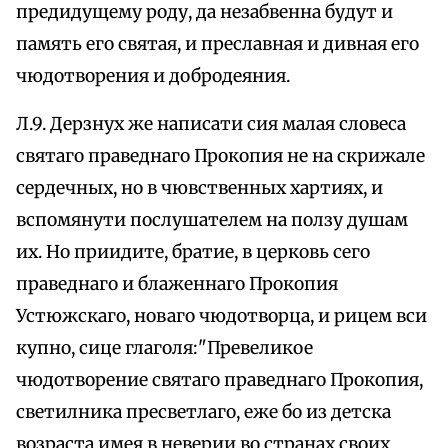
предидущему роду, да незабвенна будут и
память его святая, и преславная и дивная его
чюдотворения и добродеяния.
Л.9. Дерзнух же написати сия малая словеса
святаго праведнаго Прокопия не на скрижале
сердечных, но в чювственных хартиях, и
вспомянути послушателем на ползу душам
их. Но приидите, братие, в церковь сего
праведнаго и блаженнаго Прокопия
Устюжскаго, новаго чюдотворца, и рицем вси
купно, сице глаголя:"Превеликое
чюдотворение святаго праведнаго Прокопия,
светилника пресветлаго, еже бо из детска
возраста имея в неверии во странах своих