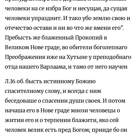
человеки на се избра Бог и несущая, да сущая
человеки упразднит. И тако убо землю свою и
отечество остави и ни во что же вмени его".
Пребысть же блаженный Прокопий в
Великом Нове граде, во обители боголепнаго
Преображения иже на Хутыне у преподобнаго
отца нашего Варлаама, и тамо от него научен
Л.16 об. бысть истинному Божию
спасителному слову, и всегда с ним
беседоваше о спасении души своея. И потом
начаша его в Нове граде мнози человецы о
житии его и о терпении блажити, яко сей
человек велик есть пред Богом; прииде бо он