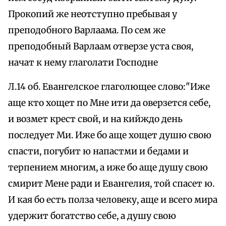
Прокопий же неотступно пребывая у
преподобного Варлаама. По сем же
преподобный Варлаам отверзе уста своя,
начат к нему глаголати Господне
Л.14 об. Евангелское глаголющее слово:"Иже
аще кто хощет по Мне ити да оверзется себе,
и возмет крест свой, и на кийждо день
последует Ми. Иже бо аще хощет душю свою
спасти, погубит ю напастми и бедами и
терпением многим, а иже бо аще душу свою
смирит Мене ради и Евангелия, той спасет ю.
И кая бо есть полза человеку, аще и всего мира
удержит богатство себе, а душу свою