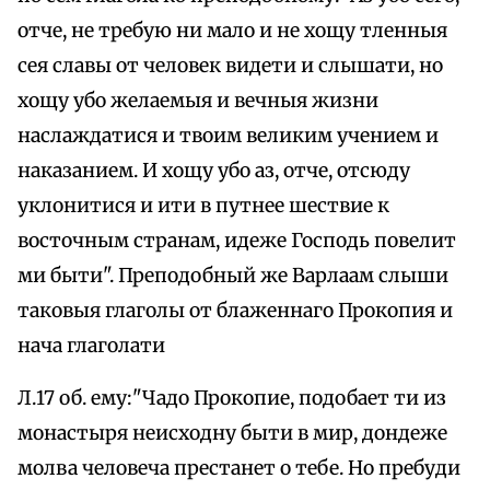
отче, не требую ни мало и не хощу тленныя
сея славы от человек видети и слышати, но
хощу убо желаемыя и вечныя жизни
наслаждатися и твоим великим учением и
наказанием. И хощу убо аз, отче, отсюду
уклонитися и ити в путнее шествие к
восточным странам, идеже Господь повелит
ми быти". Преподобный же Варлаам слыши
таковыя глаголы от блаженнаго Прокопия и
нача глаголати
Л.17 об. ему:"Чадо Прокопие, подобает ти из
монастыря неисходну быти в мир, дондеже
молва человеча престанет о тебе. Но пребуди