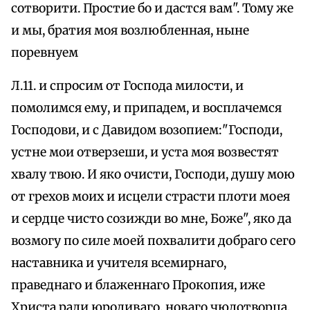
сотворити. Простие бо и дастся вам". Тому же
и мы, братия моя возлюбленная, ныне
поревнуем
Л.11. и спросим от Господа милости, и
помолимся ему, и припадем, и восплачемся
Господови, и с Давидом возопием:"Господи,
устне мои отверзеши, и уста моя возвестят
хвалу твою. И яко очисти, Господи, душу мою
от грехов моих и исцели страсти плоти моея
и сердце чисто созижди во мне, Боже", яко да
возмогу по силе моей похвалити добраго сего
наставника и учителя всемирнаго,
праведнаго и блаженнаго Прокопия, иже
Христа ради юродиваго, новаго чюдотворца,