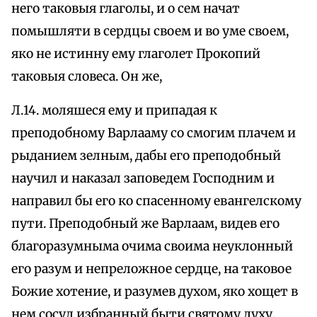
него таковыя глаголы, и о сем начат
помышляти в сердцы своем и во уме своем,
яко не истинну ему глаголет Прокопий
таковыя словеса. Он же,
Л.14. моляшеся ему и припадая к
преподобному Варлааму со смогим плачем и
рыданием зелным, дабы его преподобный
научил и наказал заповедем Господним и
направил бы его ко спасенному евангелскому
пути. Преподобный же Варлаам, видев его
благоразумныма очима своима неуклонный
его разум и непреложное сердце, на таковое
Божие хотение, и разумев духом, яко хощет в
нем сосуд избранный быти святому духу.