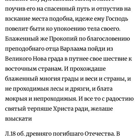
поучив его на спасенный путь и отпустив на
взскание места подобна, идеже ему Господь
повелит быти ко упокоению тела своего.
Блаженный же Прокопий по благословению
преподобнаго отца Варлаама пойди из
Великого Нова града в путнее свое шествие к
восточным странам. И прохождаше
блаженный многия грады и веси и страны, и
не проходимыя лесы и дрязги, и блата
мокрыя и непроходимыя. И все то с радостию
святый терпяше Христа ради, желаше
взыскати
Л.18 об. древняго погибшаго Отечества. В