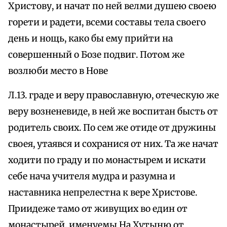
Христову, и начат по ней велми душею своею
горети и радети, всеми составы тела своего
день и нощь, како бы ему прийти на
совершенный о Бозе подвиг. Потом же
возлюби место в Нове
Л.13. граде и веру православную, отеческую же
веру возненевиде, в ней же воспитан бысть от
родитель своих. По сем же отиде от дружины
своея, утаявся и сохранися от них. Та же начат
ходити по граду и по монастырем и искати
себе нача учителя мудра и разумна и
наставника непрелестна к вере Христове.
Приидеже тамо от живущих во един от
монастырей, именуемы На Хутыню от