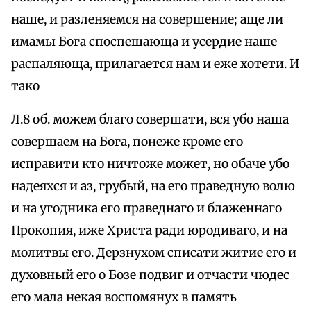
наше, и разленяемся на совершение; аще ли
имамы Бога споспешающа и усердие наше
распаляюща, прилагается нам и еже хотети. И
тако
Л.8 об. можем благо совершати, вся убо наша
совершаем на Бога, понеже кроме его
исправити кто ничтоже может, но обаче убо
надеяхся и аз, грубый, на его праведную волю
и на угодника его праведнаго и блаженнаго
Прокопия, иже Христа ради юродиваго, и на
молитвы его. Дерзнухом списати житие его и
духовный его о Бозе подвиг и отчасти чюдес
его мала некая воспомянух в память