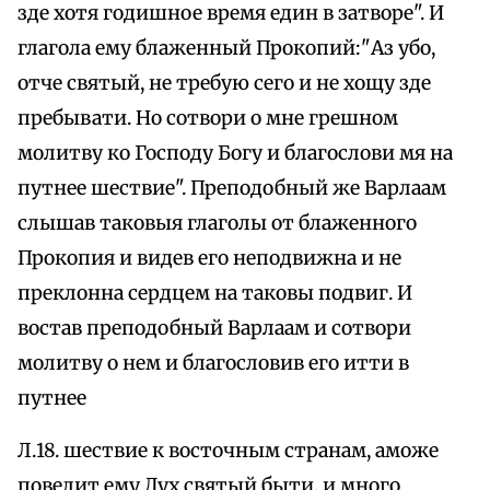
зде хотя годишное время един в затворе". И
глагола ему блаженный Прокопий:"Аз убо,
отче святый, не требую сего и не хощу зде
пребывати. Но сотвори о мне грешном
молитву ко Господу Богу и благослови мя на
путнее шествие". Преподобный же Варлаам
слышав таковыя глаголы от блаженного
Прокопия и видев его неподвижна и не
преклонна сердцем на таковы подвиг. И
востав преподобный Варлаам и сотвори
молитву о нем и благословив его итти в
путнее
Л.18. шествие к восточным странам, аможе
повелит ему Дух святый быти, и много