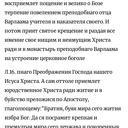
восприемлет пощение и велико о Бозе
терпение повелением преподобнаго отца
Варлаама учителя и наказателя своего. И
потом прият святое крещение и раздая все
имение свое нищим и неимущим Христа
ради и в монастырь преподобнаго Варлаама
на устроение церковное боголе
Л.16. пнаго Преображения Господа нашего
Исуса Христа. А сам оттоле приемлет
юродственное Христа ради житие и в
буйство преложися по Апостолу,
глаголющему:"Братия, буяя мира сего жития
избра Бог. Да ся посрамит крепкая и
премудрая мира сего держава и покоренныя