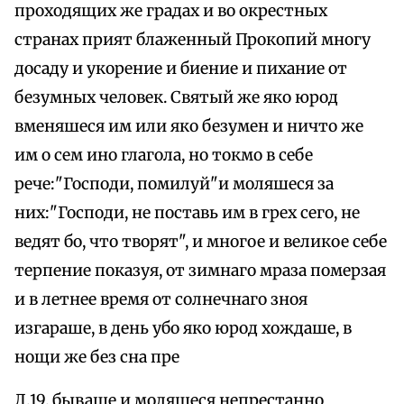
проходящих же градах и во окрестных
странах прият блаженный Прокопий многу
досаду и укорение и биение и пихание от
безумных человек. Святый же яко юрод
вменяшеся им или яко безумен и ничто же
им о сем ино глагола, но токмо в себе
рече:"Господи, помилуй"и моляшеся за
них:"Господи, не поставь им в грех сего, не
ведят бо, что творят", и многое и великое себе
терпение показуя, от зимнаго мраза померзая
и в летнее время от солнечнаго зноя
изгараше, в день убо яко юрод хождаше, в
нощи же без сна пре
Л.19. бываше и моляшеся непрестанно