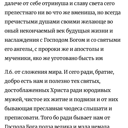
далече от себе отринуша и славу света сего
прелестнаго ни во что же вмениша, но всегда
пречистыми душами своими желающе во
оный некончаемый век будущыя жизни и
наслаждения с Господом Богом и со святыми
его ангелы, с пророки же и апостолы и
мученики, яко же уготовано бысть им
Л.6. от сложения мира. И сего ради, братие,
добро есть нам и полезно тех святых,
достоблаженных Христа ради юродивых
мужей, чистое их житие и подвизи и от них
бывающая преславная чюдеса слышати и
преписовати. Того бо ради бывает нам от
Господа Бога полза велика и мзда немала,