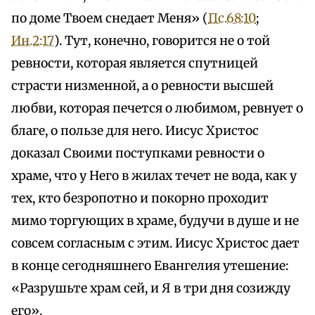
по доме Твоем снедает Меня» (
Пс.68:10
;
Ин.2:17
). Тут, конечно, говорится не о той
ревности, которая является спутницей
страсти низменной, а о ревности высшей
любви, которая печется о любимом, ревнует о
благе, о пользе для него. Иисус Христос
доказал Своими поступками ревности о
храме, что у Него в жилах течет не вода, как у
тех, кто безропотно и покорно проходит
мимо торгующих в храме, будучи в душе и не
совсем согласным с этим. Иисус Христос дает
в конце сегодняшнего Евангелия утешение:
«Разрушьте храм сей, и Я в три дня созижду
его».