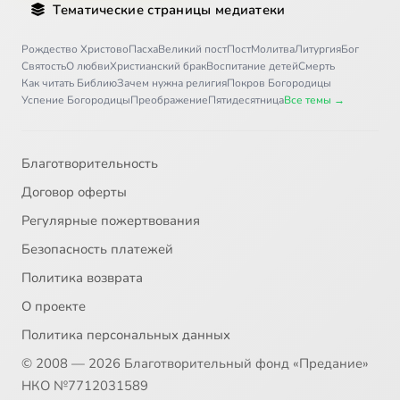
Тематические страницы медиатеки
Рождество Христово
Пасха
Великий пост
Пост
Молитва
Литургия
Бог
Святость
О любви
Христианский брак
Воспитание детей
Смерть
Как читать Библию
Зачем нужна религия
Покров Богородицы
Успение Богородицы
Преображение
Пятидесятница
Все темы →
Благотворительность
Договор оферты
Регулярные пожертвования
Безопасность платежей
Политика возврата
О проекте
Политика персональных данных
© 2008 — 2026 Благотворительный фонд «Предание»
НКО №7712031589