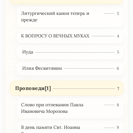
Литургический канон теперь и
3
прежде
К ВОПРОСУ О ВЕЧНЫХ МУКАХ
4
Иуда
5
Илия Фесвитянин
6
Проповеди[1]
7
Слово при отпевании Павла
8
Ивановича Морозова
В день памяти Свт. Иоанна
9