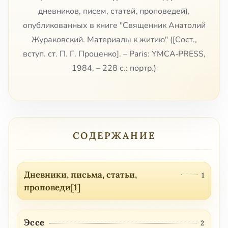
дневников, писем, статей, проповедей),
опубликованных в книге "Священник Анатолий
Жураковский. Материалы к житию" ([Сост.,
вступ. ст. П. Г. Проценко]. – Paris: YMCA‑PRESS,
1984. – 228 с.: портр.)
СОДЕРЖАНИЕ
Дневники, письма, статьи,
1
проповеди[1]
Эссе
2