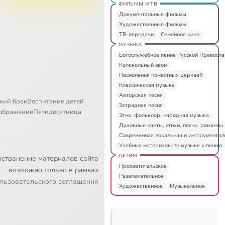
ФИЛЬМЫ И ТВ
Документальные фильмы
Художественные фильмы
ТВ-передачи
Семейное кино
МУЗЫКА
Богослужебное пение Русской Правосл
Колокольный звон
Песнопения поместных церквей
Классическая музыка
Авторская песня
кий брак
Воспитание детей
Эстрадная песня
ображение
Пятидесятница
Этно, фольклор, народная музыка
Духовные канты, стихи, песни, романсы
Современная вокальная и инструментал
Учебные материалы по музыке и пению
ДЕТЯМ
остранение материалов сайта
Просветительское
возможно только в рамках
Развлекательное
льзовательского соглашения
Художественное
Музыкальное