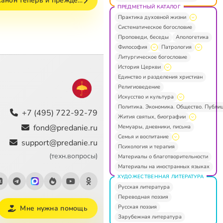
канон теперь и прежде…
ПРЕДМЕТНЫЙ КАТАЛОГ
Практика духовной жизни
Систематическое богословие
Проповеди, беседы
Апологетика
Философия
Патрология
Литургическое богословие
История Церкви
Единство и разделения христиан
Религиоведение
Искусство и культура
Политика. Экономика. Общество. Публи
+7 (495) 722-92-79
Жития святых, биографии
fond@predanie.ru
Мемуары, дневники, письма
Семья и воспитание
support@predanie.ru
Психология и терапия
(техн.вопросы)
Материалы о благотворительности
Материалы на иностранных языках
ХУДОЖЕСТВЕННАЯ ЛИТЕРАТУРА
Русская литература
Переводная поэзия
Русская поэзия
Мне нужна помощь
Зарубежная литература