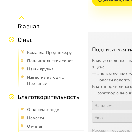
Дневники, пись
Главная
О нас
Подписаться н
Команда Предание.ру
Каждую неделю в в
Попечительский совет
ящике:
Наши друзья
— анонсы лучших м
Известные люди о
— новости подопеч
Предании
Благотворительного
— разговор о жизни
Благотворительность
О нашем фонде
Новости
Отчёты
Рассылки осуществ