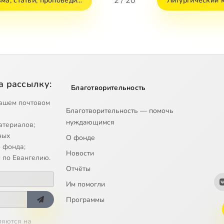
2 / 20
ма, статьи, проповеди…
Литургический 
а рассылку:
Благотворительность
ашем почтовом
Благотворительность — помочь
нуждающимся
атериалов;
ных
О фонде
 фонда;
Новости
 по Евангелию.
Отчёты
Им помогли
Программы
ляются на