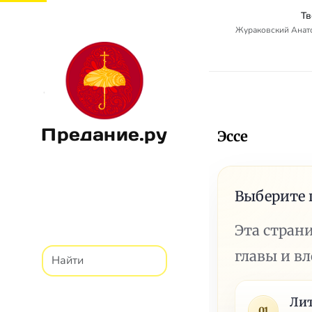
Тв
Жураковский Анат
Предание.ру
Эссе
Выберите 
Эта стран
главы и в
Лит
01