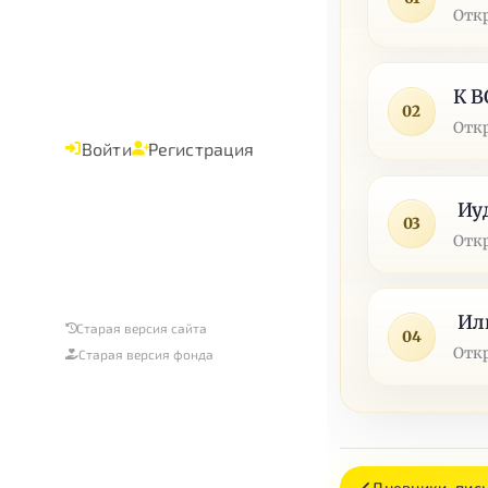
Отк
К 
02
Отк
Войти
Регистрация
Иу
03
Отк
Ил
Старая версия сайта
04
Отк
Старая версия фонда