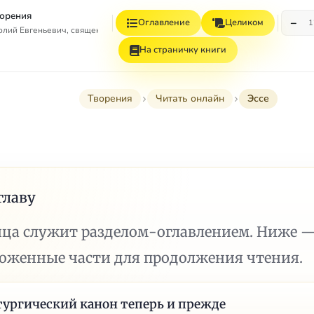
орения
−
Оглавление
Целиком
1
олий Евгеньевич, священномученик
На страничку книги
Творения
Читать онлайн
Эссе
главу
ица служит разделом-оглавлением. Ниже 
ложенные части для продолжения чтения.
ургический канон теперь и прежде