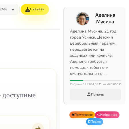
+
Скачать
25%
Аделина
Мусина
Аделина Мусина, 21 год,
город Усинск. Детский
церебральный паралич,
передвигается на
ходунках или коляске.
Аделине требуется
помощь, чтобы ноги
окончательно не …
Собрано 125 634,65 ₽
из 476 650 ₽
— доступные
Помочь
Популярное
Избранное
Позже