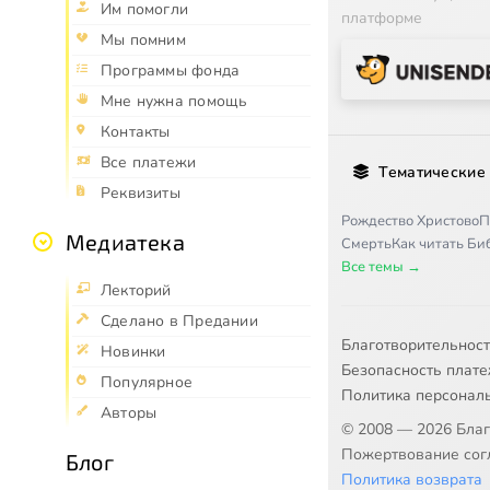
Им помогли
платформе
Мы помним
Программы фонда
Мне нужна помощь
Контакты
Все платежи
Тематические
Реквизиты
Рождество Христово
П
Медиатека
Смерть
Как читать Б
Все темы →
Лекторий
Сделано в Предании
Благотворительнос
Новинки
Безопасность плат
Популярное
Политика персонал
Авторы
© 2008 — 2026 Бла
Пожертвование согл
Блог
Политика возврата