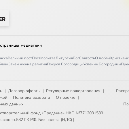
 страницы медиатеки
асха
Великий пост
Пост
Молитва
Литургия
Бог
Святость
О любви
Христианс
иблию
Зачем нужна религия
Покров Богородицы
Успение Богородицы
Пре
ть
|
Договор оферты
|
Регулярные пожертвования
|
Распр
ежей
|
Политика возврата
|
О проекте
|
ьных данных
По
готворительный фонд «Предание» НКО №7712031589
асно ст.582 ГК РФ. Без налога (НДС)
|