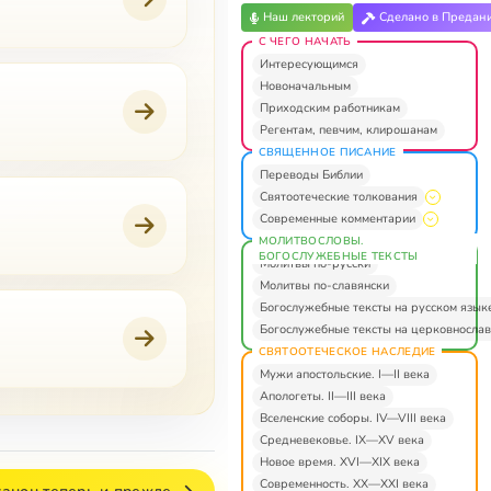
Наш лекторий
Сделано в Предан
С ЧЕГО НАЧАТЬ
Интересующимся
Новоначальным
Приходским работникам
Регентам, певчим, клирошанам
СВЯЩЕННОЕ ПИСАНИЕ
Переводы Библии
Святоотеческие толкования
Современные комментарии
МОЛИТВОСЛОВЫ.
БОГОСЛУЖЕБНЫЕ ТЕКСТЫ
Молитвы по-русски
Молитвы по-славянски
Богослужебные тексты на русском язык
Богослужебные тексты на церковнослав
СВЯТООТЕЧЕСКОЕ НАСЛЕДИЕ
Мужи апостольские. I—II века
Апологеты. II—III века
Вселенские соборы. IV—VIII века
Средневековье. IX—XV века
Новое время. XVI—XIX века
Современность. XX—XXI века