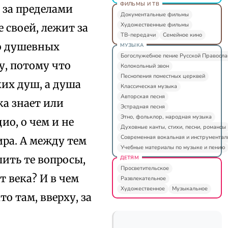
ФИЛЬМЫ И ТВ
о за пределами
Документальные фильмы
Художественные фильмы
е своей, лежит за
ТВ-передачи
Семейное кино
 о душевных
МУЗЫКА
Богослужебное пение Русской Правосл
у, потому что
Колокольный звон
Песнопения поместных церквей
ких душ, а душа
Классическая музыка
Авторская песня
ка знает или
Эстрадная песня
Этно, фольклор, народная музыка
ио, о чем и не
Духовные канты, стихи, песни, романсы
Современная вокальная и инструментал
ра. А между тем
Учебные материалы по музыке и пению
ить те вопросы,
ДЕТЯМ
Просветительское
 века? И в чем
Развлекательное
Художественное
Музыкальное
о там, вверху, за