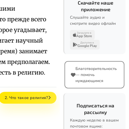
Скачайте наше
сшими
приложение
Слушайте аудио и
то прежде всего
смотрите видео офлайн
орое угадывает,
Загрузите в
App Store
тигает научный
Доступно в
Google Play
время) занимает
м предполагаем.
Благотворительность
есть в религию.
— помочь
нуждающимся
2. Что такое религия?
Подписаться на
рассылку
Каждую неделю в вашем
почтовом ящике: