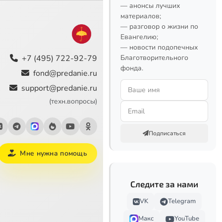
— анонсы лучших
материалов;
— разговор о жизни по
Евангелию;
— новости подопечных
+7 (495) 722-92-79
Благотворительного
фонда.
fond@predanie.ru
support@predanie.ru
(техн.вопросы)
Подписаться
Мне нужна помощь
Следите за нами
VK
Telegram
Макс
YouTube