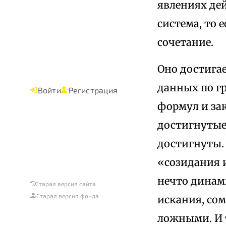
явлениях дей
система, то 
сочетание.
Оно достига
данных по г
Войти
Регистрация
формул и за
достигнутые 
достигнуты. 
«созидания и
нечто динами
Старая версия сайта
Старая версия фонда
искания, со
ложными. И 