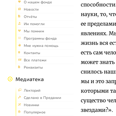
О нашем фонде
способности.
Новости
науки, то, ч
Отчёты
ее пределами
Им помогли
Мы помним
явлениях. Мы
Программы фонда
жизнь вся ес
Мне нужна помощь
есть сам чел
Контакты
Все платежи
может знать 
Реквизиты
снилось наш
Медиатека
мы и это зап
которыми так
Лекторий
Сделано в Предании
существо чел
Новинки
звездами?».
Популярное