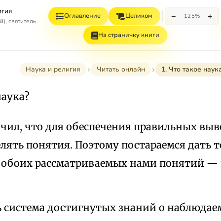
игия
−
+
Оглавление
Целиком
125%
), святитель
На страничку книги
Наука и религия
Читать онлайн
1. Что такое наук
наука?
учил, что для обеспечения правильных вы
елять понятия. Поэтому постараемся дать 
 обоих рассматриваемых нами понятий — 
ь система достигнутых знаний о наблюда