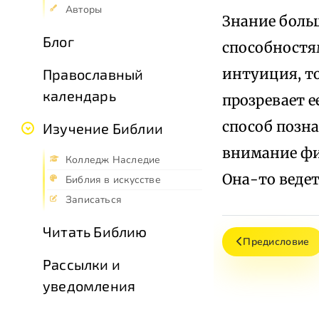
Авторы
Знание боль
Блог
способностям
интуиция, то
Православный
календарь
прозревает е
способ позна
Изучение Библии
внимание фи
Колледж Наследие
Она-то ведет
Библия в искусстве
Записаться
Читать Библию
Предисловие
Рассылки и
уведомления