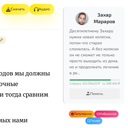
Скачать
Аудио
Захар
Мараров
Десятилетнему Захару
нужна новая коляска,
а?
потом что старая
сломалась. А без коляски
он не сможет не только
просто выходить из дома,
но и продолжать лечение
водов мы должны
в ре…
точные
Собрано 324 954,03 ₽
из 398 600 ₽
и тогда сравним
Помочь
Популярное
Избранное
емых нами
Позже