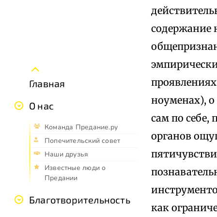
действитель
содержание н
общепризнан
эмпирически,
проявлениях 
Главная
ноуменах), о
О нас
сам по себе,
Команда Предание.ру
органов ощущ
Попечительский совет
пятичувстви
Наши друзья
Известные люди о
познаватель
Предании
инструментов
Благотворительность
как огранич