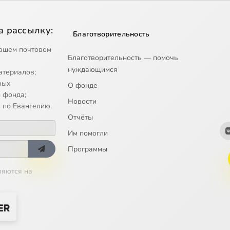
а рассылку:
Благотворительность
ашем почтовом
Благотворительность — помочь
нуждающимся
атериалов;
ных
О фонде
 фонда;
Новости
 по Евангелию.
Отчёты
Им помогли
Программы
ляются на