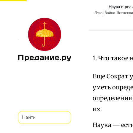
Наука и рел
Лука (Войно-Ясенецкий
Предание.ру
1. Что такое 
Еще Сократ 
уметь опред
определения
их.
Наука — ест