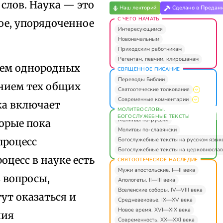
слов. Наука — это
Наш лекторий
Сделано в Предан
С ЧЕГО НАЧАТЬ
ное, упорядоченное
Интересующимся
Новоначальным
Приходским работникам
Регентам, певчим, клирошанам
нием однородных
СВЯЩЕННОЕ ПИСАНИЕ
Переводы Библии
нием тех общих
Святоотеческие толкования
Современные комментарии
ка включает
МОЛИТВОСЛОВЫ.
БОГОСЛУЖЕБНЫЕ ТЕКСТЫ
Молитвы по-русски
торые пока
Молитвы по-славянски
процесс
Богослужебные тексты на русском язык
Богослужебные тексты на церковнослав
цесс в науке есть
СВЯТООТЕЧЕСКОЕ НАСЛЕДИЕ
Мужи апостольские. I—II века
 вопросы,
Апологеты. II—III века
Вселенские соборы. IV—VIII века
ут оказаться и
Средневековье. IX—XV века
Новое время. XVI—XIX века
ния
Современность. XX—XXI века