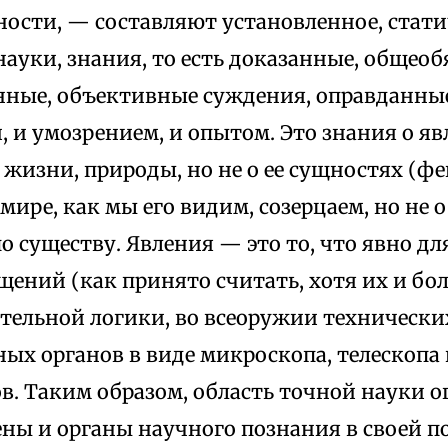
ности, — составляют установленное, стати
ауки, знания, то есть доказанные, общеоб
ные, объективные суждения, оправданные 
 и умозрением, и опытом. Это знания о явл
жизни, природы, но не о ее сущностях (фе
 мире, как мы его видим, созерцаем, но не о
 по существу. Явления — это то, что явно д
ений (как принято считать, хотя их и бо
тельной логики, во всеоружии техническ
ных органов в виде микроскопа, телескопа
. Таким образом, область точной науки о
ены и органы научного познания в своей п